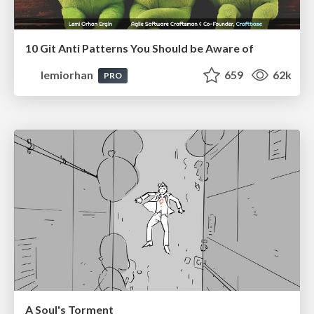
10 Git Anti Patterns You Should be Aware of
lemiorhan
659
62k
PRO
A Soul's Torment