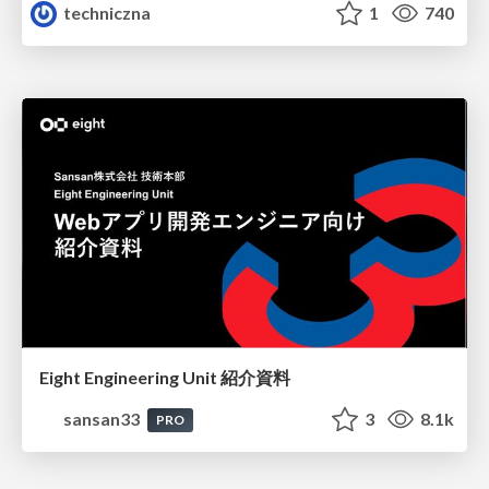
techniczna
1
740
Eight Engineering Unit 紹介資料
sansan33
3
8.1k
PRO