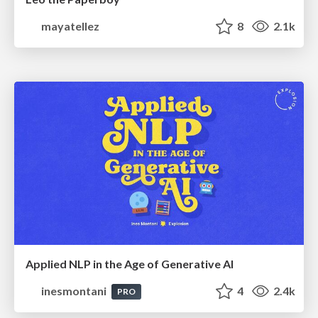
mayatellez
8
2.1k
Applied NLP in the Age of Generative AI
inesmontani
4
2.4k
PRO