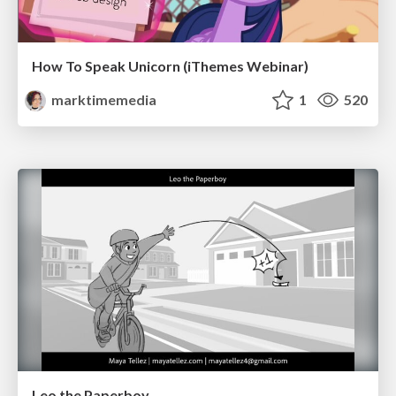
How To Speak Unicorn (iThemes Webinar)
marktimemedia
1
520
Leo the Paperboy