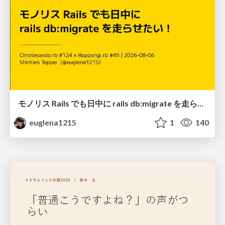
モノリス Rails でも日中に rails db:migrate を走らせたい！ / Daytime rails db:migrate on Monolithic Rails!
euglena1215
1
140