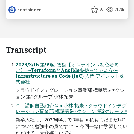
seathinner
6
3.3k
Transcript
2023/3/16 第99回 雲勉【オンライン︓初⼼者向
け】 〜TerraformとAnsibleを使ってみよう〜
Infrastructure as Code (IaC) ⼊⾨ アイレット株
式会社
クラウドインテグレーション事業部 構築第5セクシ
ョン 第3グループ ⼩林 拓未
０．講師⾃⼰紹介 2 n ⼩林 拓未 • クラウドインテグ
レーション事業部 構築第5セクション 第3グループ •
新卒⼊社し、2023年4⽉で3年⽬ • 私もまだまだIaC
について勉強中の⾝です^^; • 今回⼀緒に学習してい
ただけて、⼤変嬉しいです。