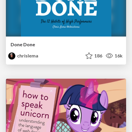
Done Done
chrislema
186
16k