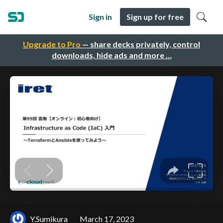
Sign in
Sign up for free
Upgrade to Pro
— share decks privately, control
downloads, hide ads and more …
Y.Sumikura
March 17, 2023