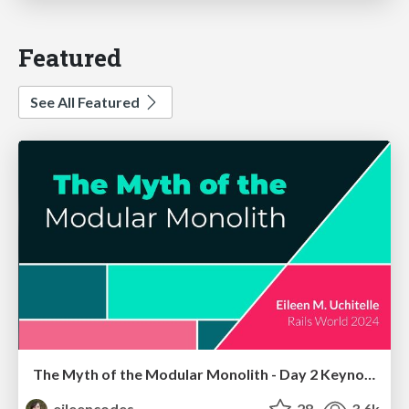
Featured
See All Featured
The Myth of the Modular Monolith - Day 2 Keynote - Rails World 2024
eileencodes
28
3.6k