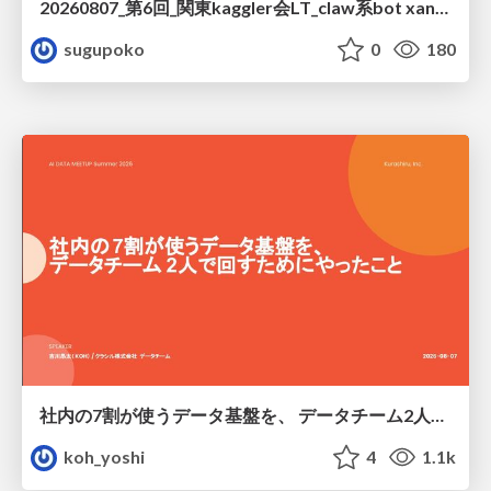
20260807_第6回_関東kaggler会LT_claw系bot xangiと始める、"寂しくない" kaggle
sugupoko
0
180
社内の7割が使うデータ基盤を、 データチーム2人で回すためにやったこと
koh_yoshi
4
1.1k