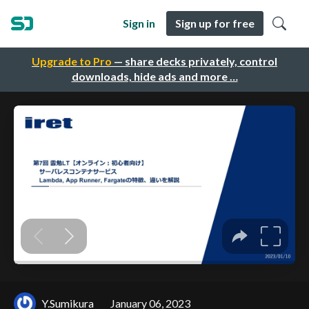
Sign in
Sign up for free
Upgrade to Pro
— share decks privately, control
downloads, hide ads and more …
Y.Sumikura
January 06, 2023