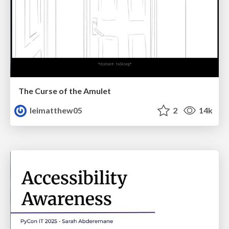
The Curse of the Amulet
leimatthew05
2
14k