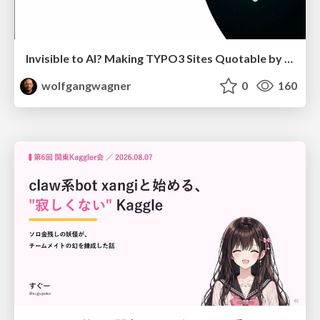
Invisible to AI? Making TYPO3 Sites Quotable by AI Search Systems
wolfgangwagner
0
160