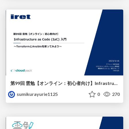
第99回 雲勉【オンライン：初心者向け】Infrastructure as Code (IaC) 入門 〜TerraformとAnsibleを使ってみよう〜
sumikurayurie1125
0
270