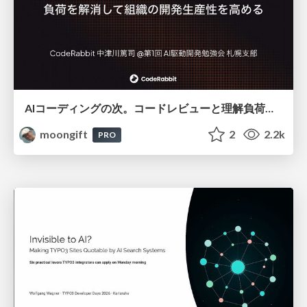
AIコーディングの次。コードレビューと理解負荷を解消して組織の開発生産性を高める
moongift
2
2.2k
PRO