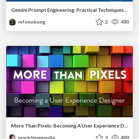
Gemini Prompt Engineering: Practical Techniques for Tangible AI Outcomes
mfonobong
2
480
More Than Pixels: Becoming A User Experience Designer
marktimemedia
3
480