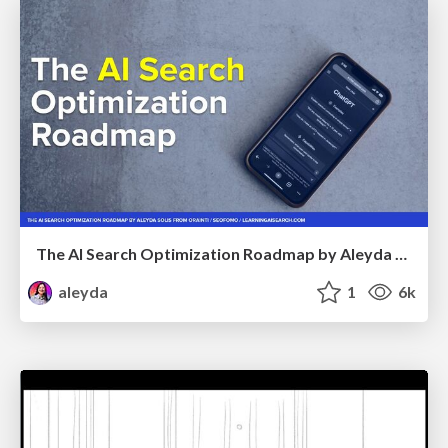
The AI Search Optimization Roadmap by Aleyda Solis
aleyda
1
6k