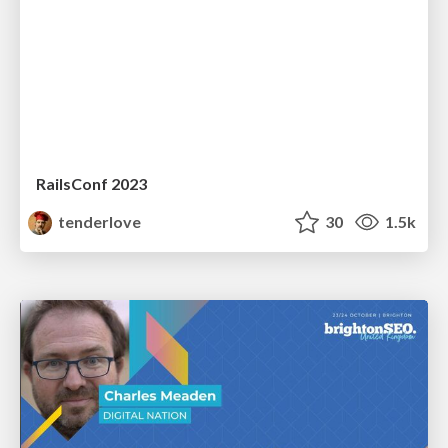
RailsConf 2023
tenderlove
30
1.5k