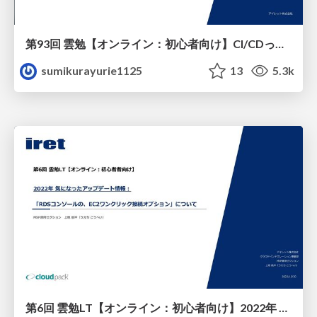
第93回 雲勉【オンライン：初心者向け】CI/CDって結局何なの？インフラエンジニアがCode3兄弟を学ぶ
sumikurayurie1125
13
5.3k
第6回 雲勉LT【オンライン：初心者向け】2022年 気になったアップデート情報：「RDSコンソールの、EC2ワンクリック接続オプション」について