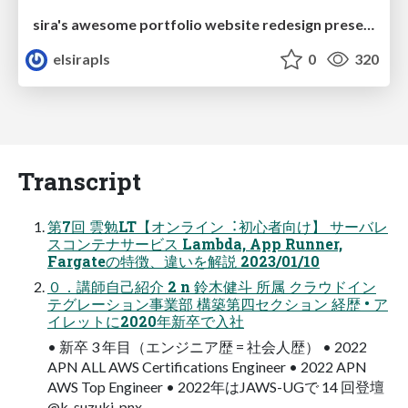
sira's awesome portfolio website redesign presentation
elsirapls
0
320
Transcript
第7回 雲勉LT【オンライン︓初⼼者向け】 サーバレ
スコンテナサービス Lambda, App Runner,
Fargateの特徴、違いを解説 2023/01/10
０．講師⾃⼰紹介 2 n 鈴⽊健⽃ 所属 クラウドイン
テグレーション事業部 構築第四セクション 経歴 • ア
イレットに2020年新卒で⼊社
• 新卒 3 年⽬（エンジニア歴 = 社会⼈歴） • 2022
APN ALL AWS Certifications Engineer • 2022 APN
AWS Top Engineer • 2022年はJAWS-UGで 14 回登壇
@k_suzuki_pnx