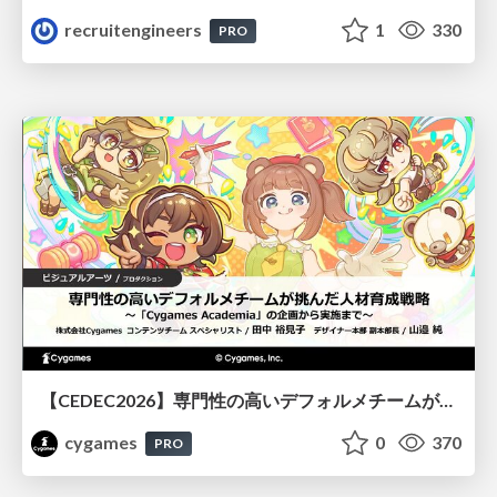
recruitengineers
1
330
PRO
【CEDEC2026】専門性の高いデフォルメチームが挑んだ人材育成戦略 〜Cygames Academiaの企画から実施まで〜
cygames
0
370
PRO