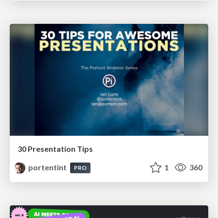
30 Presentation Tips
portentint
1
360
PRO