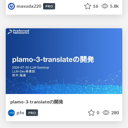
masuda220
16
5.8k
PRO
plamo-3-translateの開発
pfn
0
280
PRO