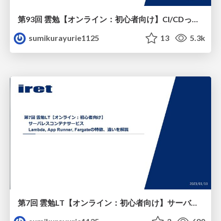
第93回 雲勉【オンライン：初心者向け】CI/CDって結局何なの？インフラエンジニアがCode3兄弟を学ぶ
sumikurayurie1125
13
5.3k
第7回 雲勉LT【オンライン：初心者向け】サーバレスコンテナサービス Lambda, Fargate, App Runnerの特徴、違いを解説