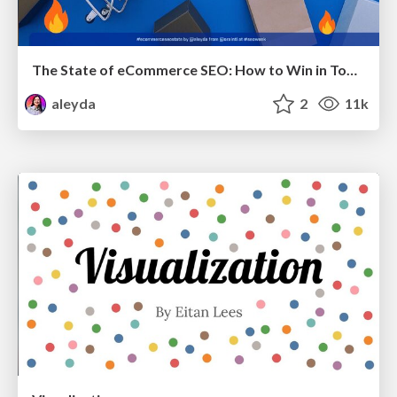
The State of eCommerce SEO: How to Win in Today's Products SERPs - #SEOweek
aleyda
2
11k