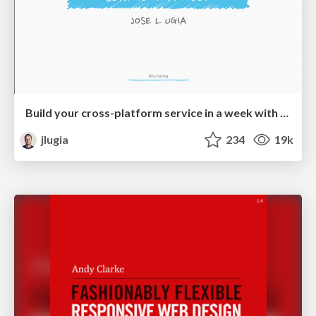
Build your cross-platform service in a week with App Engine
jlugia
234
19k