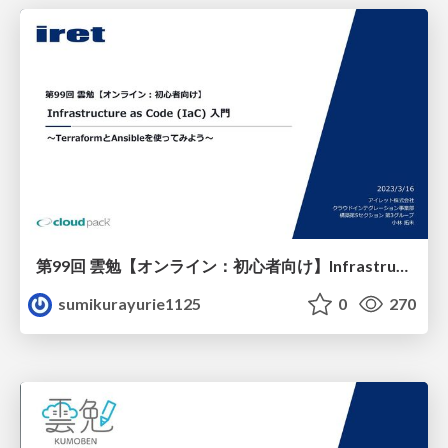
第99回 雲勉【オンライン：初心者向け】Infrastructure as Code (IaC) 入門 〜TerraformとAnsibleを使ってみよう〜
sumikurayurie1125
0
270