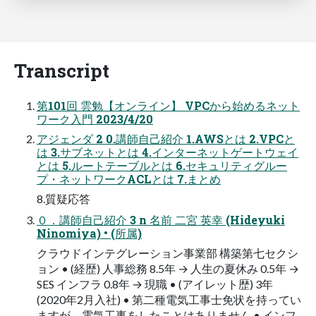
Transcript
第101回 雲勉【オンライン】 VPCから始めるネット
ワーク⼊⾨ 2023/4/20
アジェンダ 2 0.講師⾃⼰紹介 1.AWSとは 2.VPCと
は 3.サブネットとは 4.インターネットゲートウェイ
とは 5.ルートテーブルとは 6.セキュリティグルー
プ・ネットワークACLとは 7.まとめ
8.質疑応答
０．講師⾃⼰紹介 3 n 名前 ⼆宮 英幸 (Hideyuki
Ninomiya) • (所属)
クラウドインテグレーション事業部 構築第七セクシ
ョン • (経歴) ⼈事総務 8.5年 → ⼈⽣の夏休み 0.5年 →
SES インフラ 0.8年 → 現職 • (アイレット歴) 3年
(2020年2⽉⼊社) • 第⼆種電気⼯事⼠免状を持ってい
ますが、電気⼯事をしたことはありません • インフ