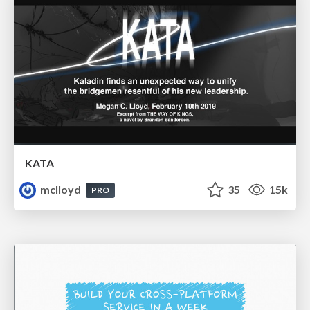
KATA
mclloyd
35
15k
PRO