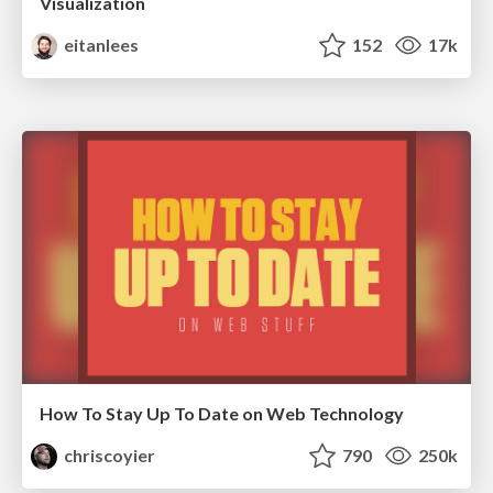
Visualization
eitanlees
152
17k
How To Stay Up To Date on Web Technology
chriscoyier
790
250k