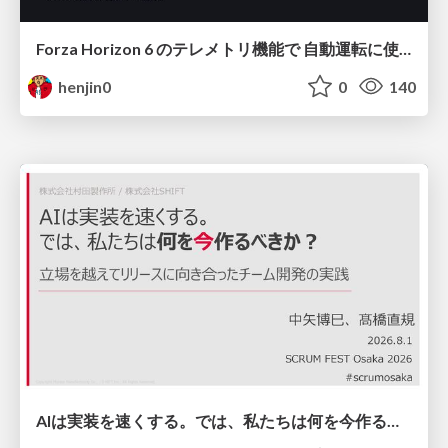
Forza Horizon 6 のテレメトリ機能で 自動運転に使えそうな学習データを集める話
henjin0
0
140
AIは実装を速くする。では、私たちは何を今作るべきか？－立場を越えてリリースに向き合ったチーム開発の実践 / 20260801 Hiromi Nakaya and Naoki Takahashi