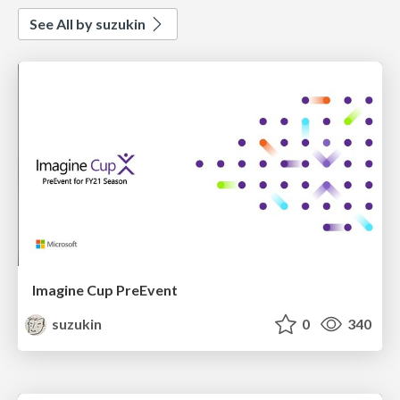
See All by suzukin
Imagine Cup PreEvent
suzukin
0
340