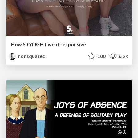
How STYLIGHT went responsive
nonsquared
100
6.2k