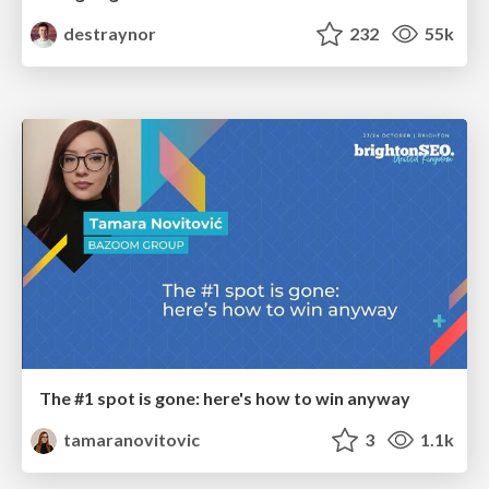
destraynor
232
55k
The #1 spot is gone: here's how to win anyway
tamaranovitovic
3
1.1k