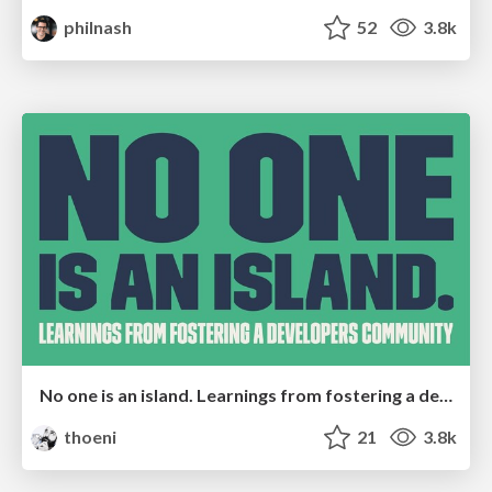
philnash
52
3.8k
No one is an island. Learnings from fostering a developers community.
thoeni
21
3.8k