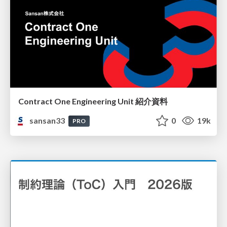
Contract One Engineering Unit 紹介資料
sansan33
0
19k
PRO