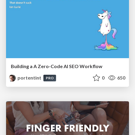
Building a A Zero-Code AI SEO Workflow
portentint
0
650
PRO