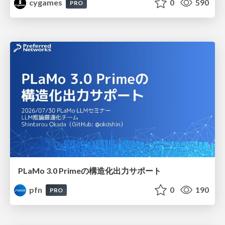
cygames
0
590
PRO
PLaMo 3.0 Primeの構造化出力サポート
pfn
0
190
PRO