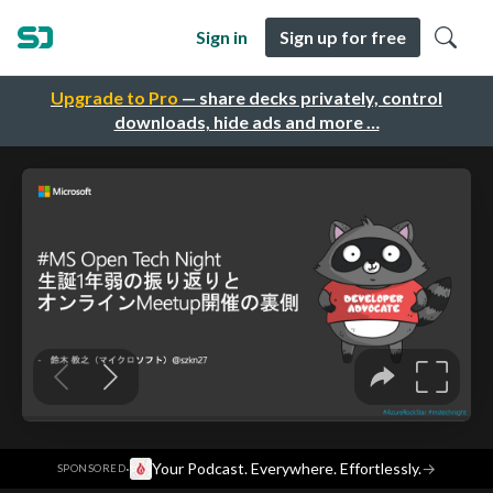
Sign in
Sign up for free
Upgrade to Pro
— share decks privately, control
downloads, hide ads and more …
·
Your Podcast. Everywhere. Effortlessly.
→
SPONSORED