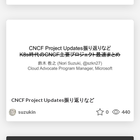
CNCF Project Updates振り返りなど
suzukin
0
440