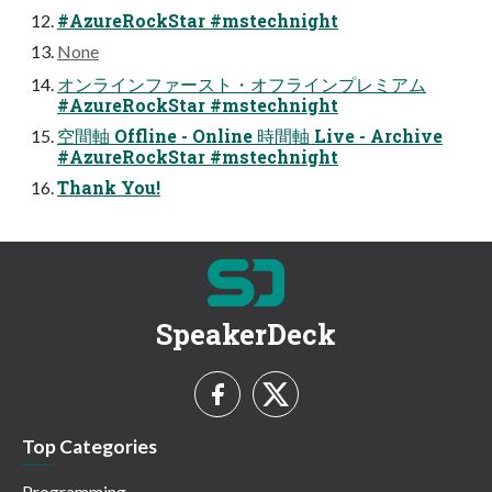
#AzureRockStar #mstechnight
None
オンラインファースト・オフラインプレミアム
#AzureRockStar #mstechnight
空間軸 Offline - Online 時間軸 Live - Archive
#AzureRockStar #mstechnight
Thank You!
SpeakerDeck
Top Categories
Programming