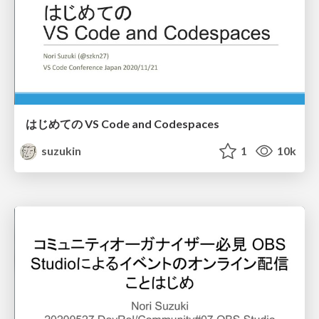
はじめての VS Code and Codespaces
suzukin
1
10k