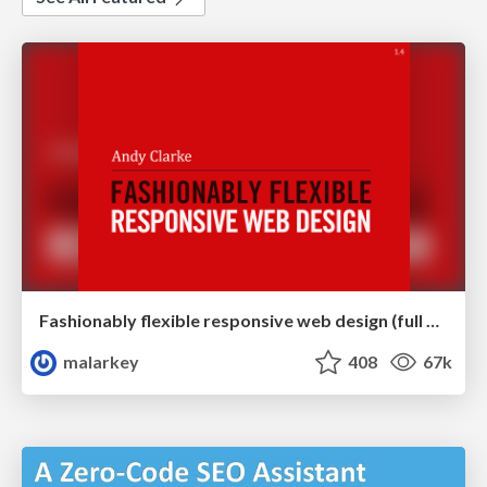
Fashionably flexible responsive web design (full day workshop)
malarkey
408
67k