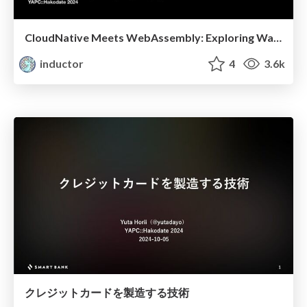
CloudNative Meets WebAssembly: Exploring Wasm's Potential to Replace Containers
inductor
4
3.6k
クレジットカードを製造する技術