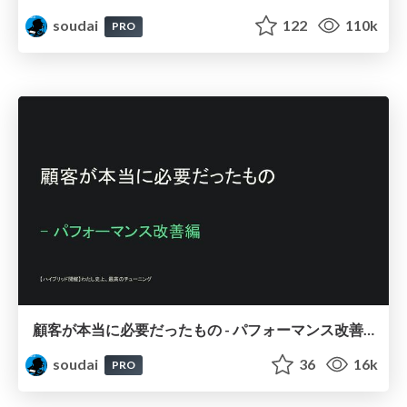
soudai
122
110k
PRO
顧客が本当に必要だったもの - パフォーマンス改善編 / Make what is needed
soudai
36
16k
PRO