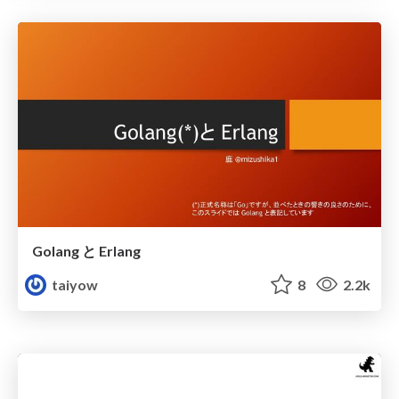
Golang と Erlang
taiyow
8
2.2k