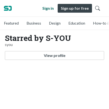
Sign in
Sign up for free
Featured
Business
Design
Education
How-to &
Starred by S-YOU
syou
View profile