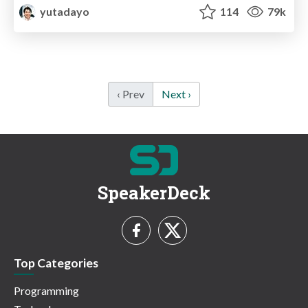
yutadayo
114
79k
‹ Prev
Next ›
SpeakerDeck
Top Categories
Programming