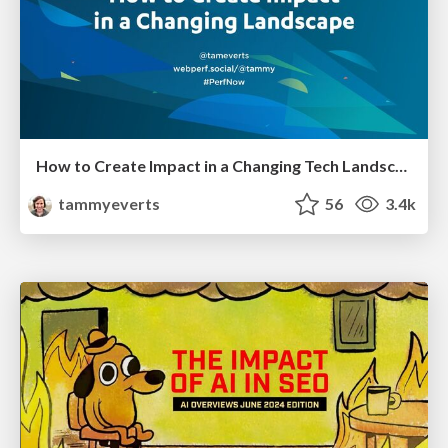
How to Create Impact in a Changing Tech Landscape [PerfNow 2023]
tammyeverts
56
3.4k