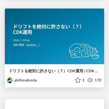
ドリフトを絶対に許さない（？）CDK運用 / CDK Ops with Zero Tolerance for Drifts (?)
akihisaikeda
1
170