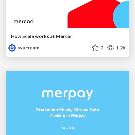
How Scala works at Mercari
syucream
2
1.2k