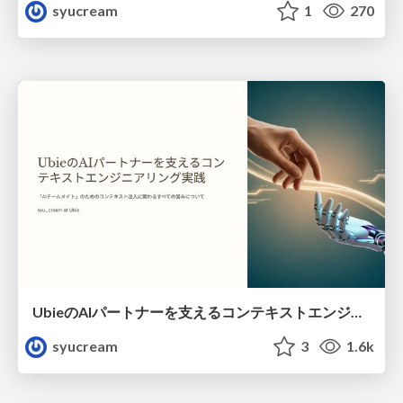
syucream
1
270
UbieのAIパートナーを支えるコンテキストエンジニアリング実践
syucream
3
1.6k