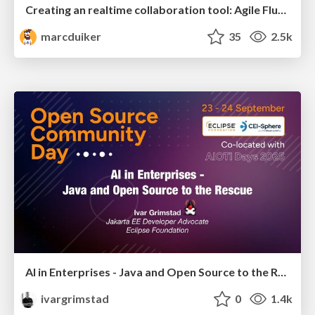
Creating an realtime collaboration tool: Agile Flush - .NET Oxford
marcduiker
35
2.5k
AI in Enterprises - Java and Open Source to the Rescue
ivargrimstad
0
1.4k