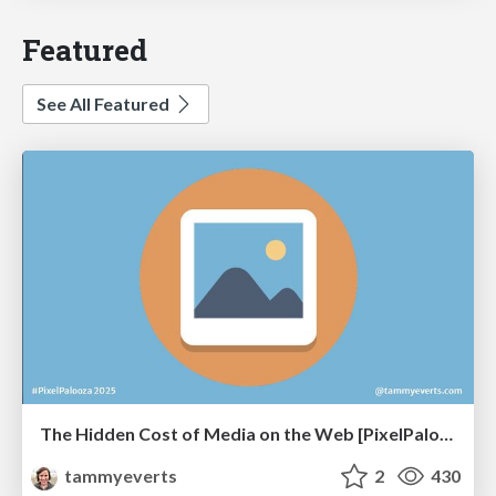
Featured
See All Featured
The Hidden Cost of Media on the Web [PixelPalooza 2025]
tammyeverts
2
430