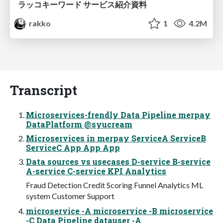
ラッコキーワード サービス紹介資料
rakko
1
4.2M
Transcript
Microservices-frendly Data Pipeline merpay
DataPlatform @syucream
Microservices in merpay ServiceA ServiceB
ServiceC App App App
Data sources vs usecases D-service B-service
A-service C-service KPI Analytics
Fraud Detection Credit Scoring Funnel Analytics ML
system Customer Support
microservice -A microservice -B microservice
-C Data Pipeline datauser -A