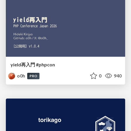
yield再入門 #phpcon
o0h
0
940
PRO