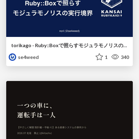
torikago - Ruby::Boxで照らすモジュラモノリスの実行境界
se4weed
1
340