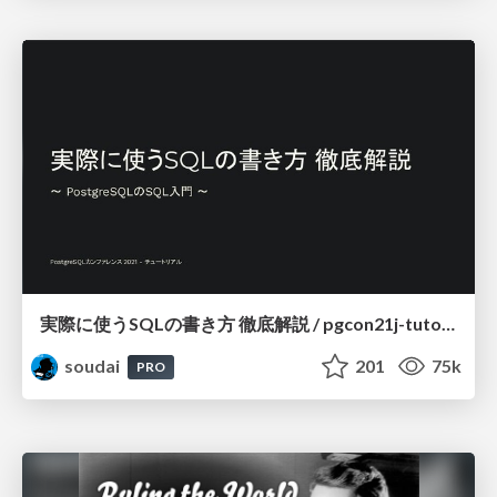
実際に使うSQLの書き方 徹底解説 / pgcon21j-tutorial
soudai
201
75k
PRO