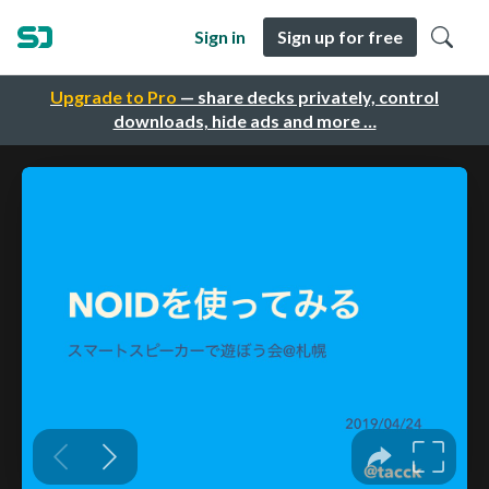
Sign in
Sign up for free
Upgrade to Pro
— share decks privately, control
downloads, hide ads and more …