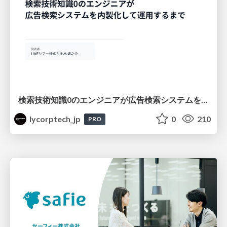
検索技術知識0のエンジニアが広告検索システムを内製化して運用するまで
lycorptech_jp
0
210
PRO