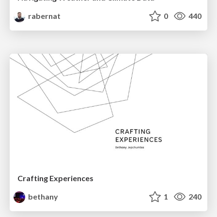
rabernat
0
440
Crafting Experiences
bethany
1
240