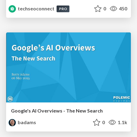
techseoconnect
0
450
PRO
Google's AI Overviews - The New Search
badams
0
1.1k