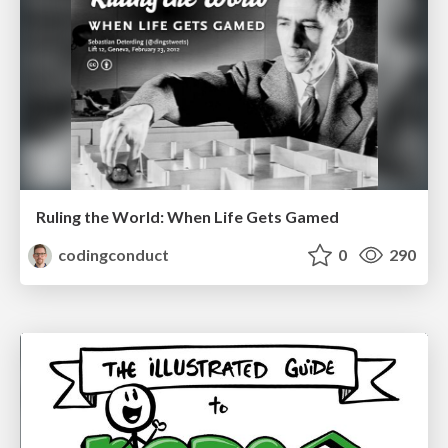
Ruling the World: When Life Gets Gamed
codingconduct
0
290