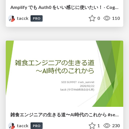
Amplify でも Auth0 をいい感じに使いたい！ - Cognito Identity Pool を使った認証情報の連携 #auth0
tacck
0
110
PRO
雑食エンジニアの生きる道〜AI時代のこれから #seb_summit
tacck
1
230
PRO