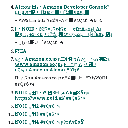
Alexaͷ৔߹ • Amazon Developer Consoleʹͯ
Ϣʔβʔొ࿥ • ಉ͘͡εΩϧొ࿥ • ಉ͘͡ର࿩Ϟσϧ࡞੒
• AWS LambdaʹϓϩάϥϜΛొ࿥ #εϚεϐࡳຈ େม
ͦ͜Ͱ • NOID • ϑϩʔνϟʔτϕʔεͰ εΩϧΛ࡞Δ͜ͱ͕Ͱ͖Δɻ
೔ຊൃͷαʔϏεɻ • ॊೈੑ͸ଟগ੍ݶ͞ΕΔ͕ɺ ʮ·ͣ࡞ͬͯΈΔʯʹ͸͏͚ͬͯͭɻ
• ϦϦʔε΋Մೳ #εϚεϐࡳຈ
΍ͬͯΈΑ͏
४උ • Amazon.co.jp ͷΞΧ΢ϯτΛ४උ ৽ن࡞੒͸ʮ
www.amazon.co.jpʯͰ ߦͳ͏͜ͱΛڧ͘ਪ঑ •
εϚϗʹʮAmazon AlexaʯΞϓϦΛ
Πϯετʔϧ • Amazon.co.jp ͷΞΧ΢ϯτͰ ΞϓϦʹϩάΠϯ
#εϚεϐࡳຈ
NOID ࡞੒1 • ϒϥ΢βͰԼهϖʔδ΁ΞΫηε
https://www.noid.ai/ #εϚεϐࡳຈ
NOID ࡞੒2 #εϚεϐࡳຈ
NOID ࡞੒3 #εϚεϐࡳຈ
NOID ࡞੒4 #εϚεϐࡳຈ ϝʔϧΛνΣοΫ