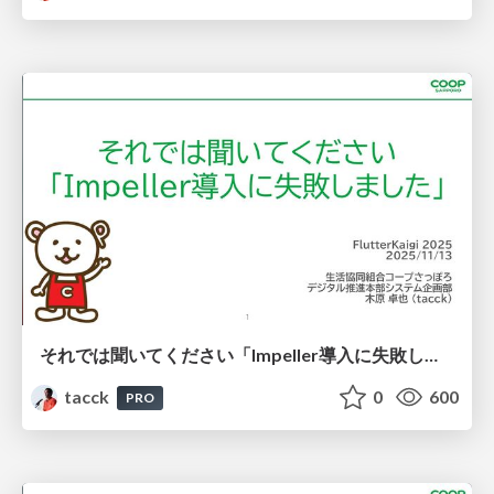
それでは聞いてください「Impeller導入に失敗しました」 #FlutterKaigi #skia
tacck
0
600
PRO