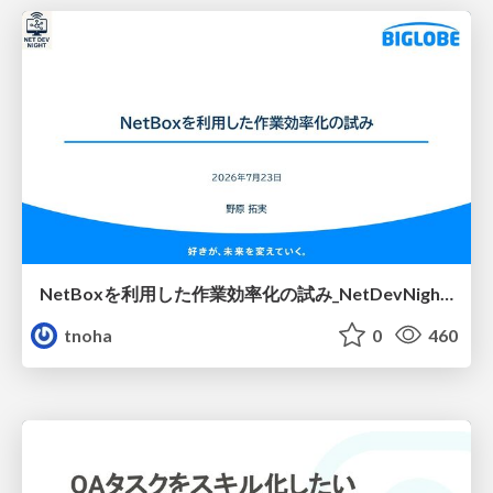
NetBoxを利用した作業効率化の試み_NetDevNight4
tnoha
0
460