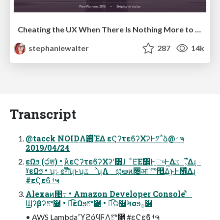
Cheating the UX When There Is Nothing More to Optimize - PixelPioneers
stephaniewalter
287
14k
Transcript
@tacck NOIDΛ࢖ͬͯΈΔ εϚʔτεϐʔΧʔͰ༡΅͏ձ@ࡳຈ
2019/04/24
εΩϧ (෮श) • ֤ࣾͷεϚʔτεϐʔΧʔʹ͸ɺ ͦΕ͡Εࣗ෼Ͱ֦ுͰ͖Δػೳ͕͋Δɻ
ˠεΩϧ • ʮݺͼग़໊͠ʯͱʮػೳʯΛ ಛఆͷ৔ॴʹొ࿥͢Δ͜ͱͰ࢖͑Δɻ
#εϚεϐࡳຈ
Alexaͷ৔߹ • Amazon Developer Consoleʹͯ
Ϣʔβʔొ࿥ • ಉ͘͡εΩϧొ࿥ • ಉ͘͡ର࿩Ϟσϧ࡞੒
• AWS LambdaʹϓϩάϥϜΛొ࿥ #εϚεϐࡳຈ