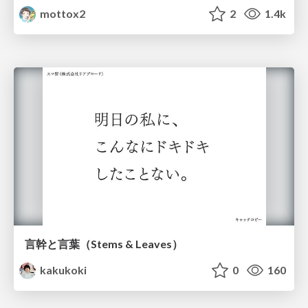
mottox2
2
1.4k
言幹と言葉（Stems & Leaves）
kakukoki
0
160