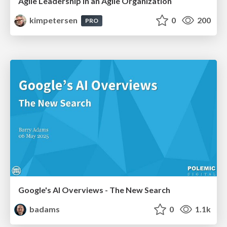
Agile Leadership in an Agile Organization
kimpetersen
0
200
PRO
Google's AI Overviews - The New Search
badams
0
1.1k