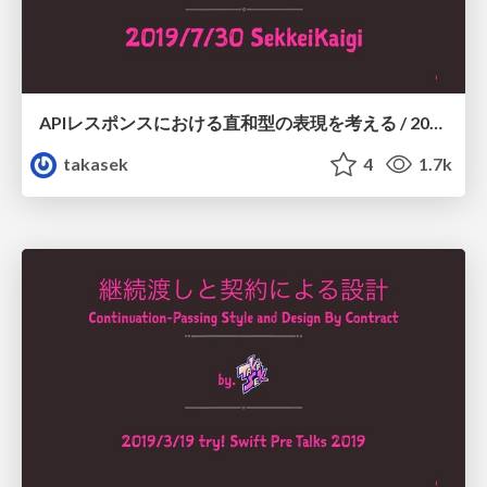
APIレスポンスにおける直和型の表現を考える / 20190730 sekkeikaigi
takasek
4
1.7k