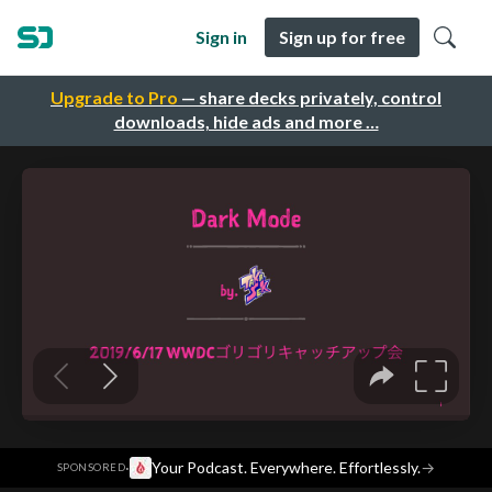
Sign in
Sign up for free
Upgrade to Pro
— share decks privately, control
downloads, hide ads and more …
·
Your Podcast. Everywhere. Effortlessly.
→
SPONSORED