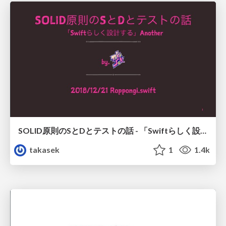
SOLID原則のSとDとテストの話 - 「Swiftらしく設計する」Another / 20181221 #roppongiswift
takasek
1
1.4k