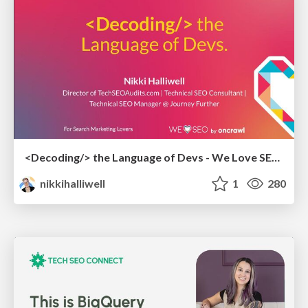
<Decoding/> the Language of Devs - We Love SEO 2024
nikkihalliwell
1
280