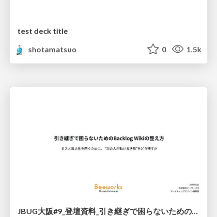
test deck title
shotamatsuo
0
1.5k
JBUG大阪#9_登壇資料_引き継ぎで困らないためのBacklogWikiの整え方_ミスと属人化を防ぐために、 “次の人が動ける状態”をどう残すか