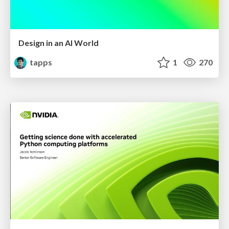
Design in an AI World
tapps
1
270