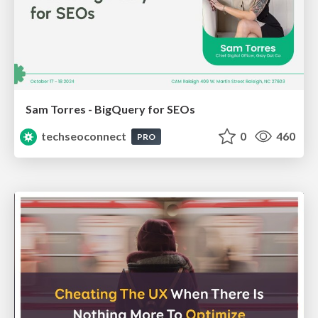
Sam Torres - BigQuery for SEOs
techseoconnect
0
460
PRO