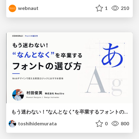
webnaut
1
210
もう迷わない！“なんとなく”を卒業するフォントの選び方【村田俊英】
toshihidemurata
0
800