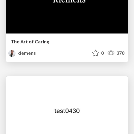
The Art of Caring
klemens
0
370