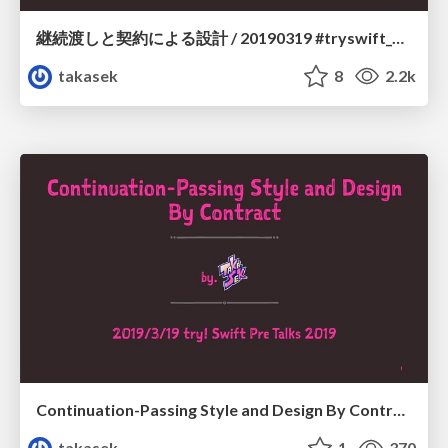
継続渡しと契約による設計 / 20190319 #tryswift_pre
takasek
8
2.2k
Continuation-Passing Style and Design By Contract(English ver.) / 20190319(E) #tryswift_pre
takasek
1
370