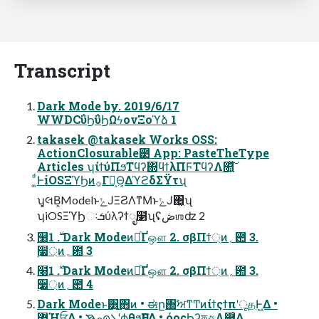
Transcript
Dark Mode by. 2019/6/17
WWDCΰϦΰϦΩϟονΞοϓձ 1
takasek @takasek Works OSS:
ActionClosurable౳ App: PasteTheType
Articles ʮίϯύΠϧΤϥʔ΍ϥϯλΠϜΤϥʔΛ௚͍ͯ͘͠
͚ͩͰiOSΞϓϦͷ࡞Γํ͕Θ͔ΔϓϩδΣΫτʯ
ʮ͓લΒ͕ModelͱݺͿΞϨΛͳΜͱݺͿ΂͖͔ʯ
ʮiOSΞϓϦઃܭύλʔϯೖ໳ʯʢڞஶʣ 2
໨࣍ 1. Dark ModeͷཱͪҐஔ 2. σβΠϯ্ͷ؍఺ 3.
࣮૷্ͷ؍఺ 3
໨࣍ 1. Dark ModeͷཱͪҐஔ 2. σβΠϯ্ͷ؍఺ 3.
࣮૷্ͷ؍఺ 4
Dark Modeͱ͸͜͏͍͏΋ͷ • ಈը΍ࣸਅͳͲͷίϯςϯπʹूதͰ͖Δ •
޷Ήਓ͕͍Δ • ࠇഎܠʹϕθϧ͕ӅΕΔ • όοςϦʔফඅΛ཈͑Δ