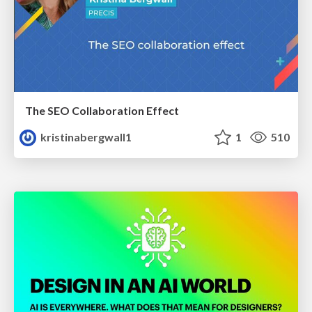
The SEO Collaboration Effect
kristinabergwall1
1
510