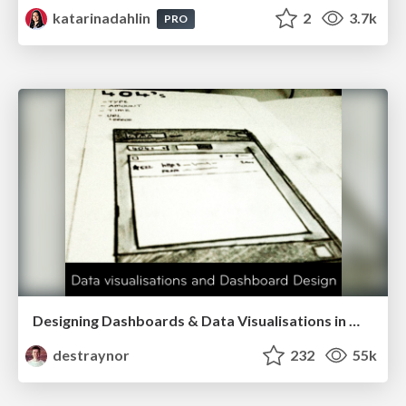
katarinadahlin
2
3.7k
PRO
Designing Dashboards & Data Visualisations in Web Apps
destraynor
232
55k