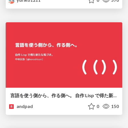
言語を使う側から、作る側へ。 自作 Lisp で得た新たな気づき。
andpad
0
150