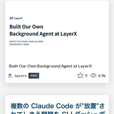
Built Our Own Background Agent at LayerX
layerx
9
4.9k
PRO