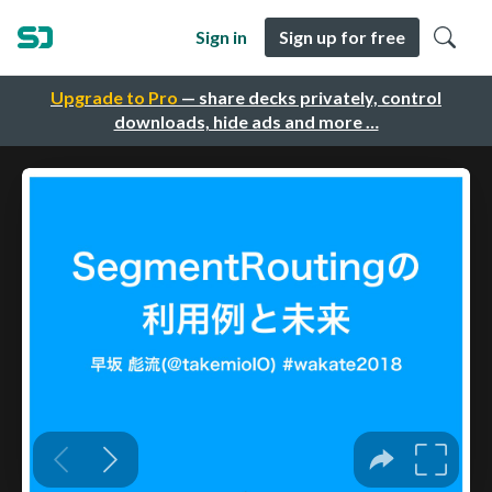
Sign in
Sign up for free
Upgrade to Pro
— share decks privately, control
downloads, hide ads and more …