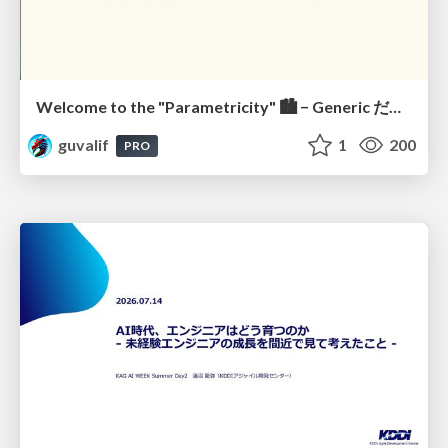
Welcome to the "Parametricity" 🏙️ − Generic だけど Specific な世界 −
guvalif
1
200
PRO