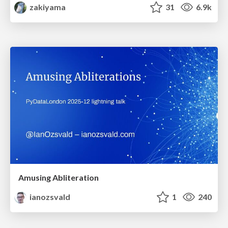
zakiyama
31
6.9k
Amusing Abliteration
ianozsvald
1
240