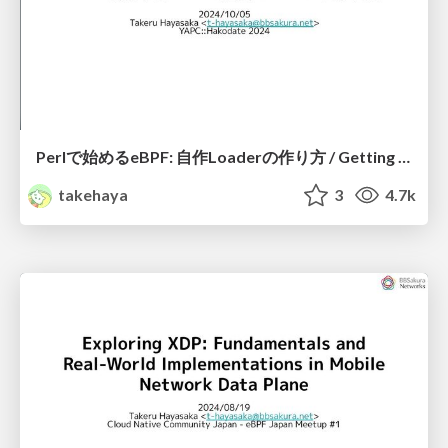
Perlで始めるeBPF: 自作Loaderの作り方 / Getting started with eBPF in Perl_How to create your own Loader
takehaya
3
4.7k