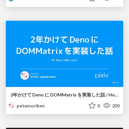
2年かけて Deno に DOMMatrix を実装した話 / How I implemented DOMMatrix in Deno over two years
petamoriken
0
200