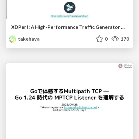
XDPerf: A High-Performance Traffic Generator Built with WASM and eBPF
takehaya
0
170