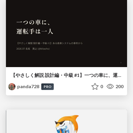
【やさしく解説 設計編・中級 #1】一つの車に、運転手は一人 ～ある倉庫システムの事例から～
panda728
0
200
PRO