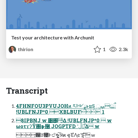
Test your architecture with Archunit
thirion
1
2.3k
Transcript
4FHNFOU3PVUJOHͷ ར༻ྫͱະདྷ ૣࡔඩྲྀ
!UBLFNJP*0 XBLBUF 1
8IPBNJ w ͸΍͔͞͚ͨΔ !UBLFNJP*0  w
ωοτϫʔΫ΍ҙຯ࿦ JOGPTFD ʹڵຯ͕͋Δ w
͕஀ੜ೔Ͱඒຯ͍͓͠ञͷ ҿΈํΛֶͼʹདྷ·ͨ͠ w