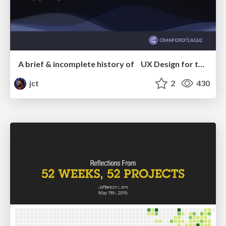
A brief & incomplete history of UX Design for the World Wide Web: 1989–2019
jct
2
430