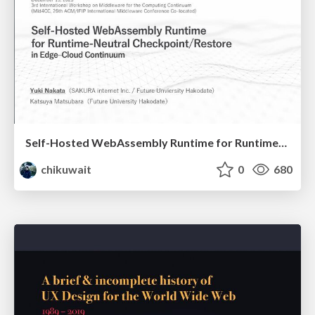
Self-Hosted WebAssembly Runtime for Runtime-Neutral Checkpoint/Restore in Edge–Cloud Continuum
chikuwait
0
680