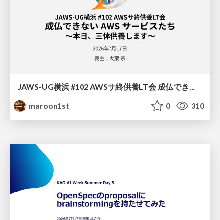
JAWS-UG横浜 #102 AWSサ終供養LT会 成仏できない AWS サービスたち 〜本日、三体供養します〜
maroon1st
0
310