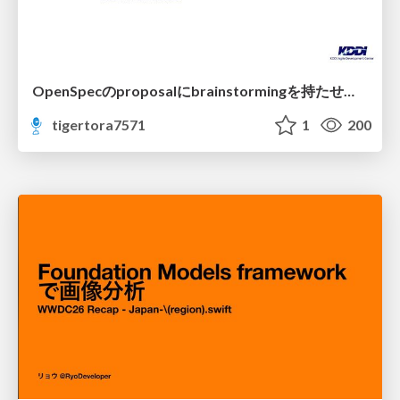
OpenSpecのproposalにbrainstormingを持たせてみた
tigertora7571
1
200