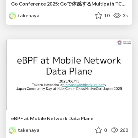
Go Conference 2025: Goで体感するMultipath TCP ― Go 1.24 時代の MPTCP Listener を理解する
takehaya
10
3k
eBPF at Mobile Network Data Plane
takehaya
0
260