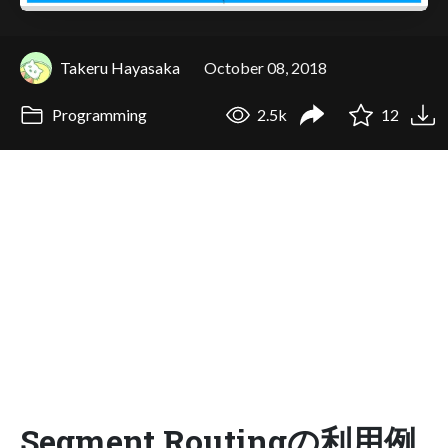
Takeru Hayasaka
October 08, 2018
Programming
2.5k
12
Segment Routingの利用例