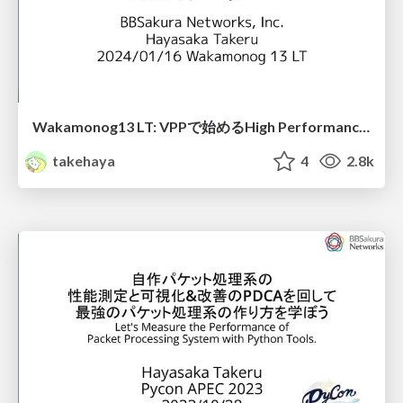
Wakamonog13 LT: VPPで始めるHigh Performance BGPルーター
takehaya
4
2.8k