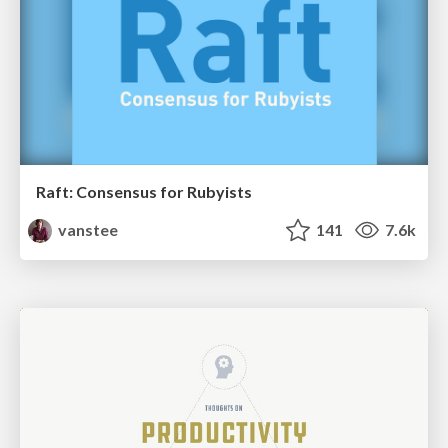
Raft: Consensus for Rubyists
vanstee
141
7.6k