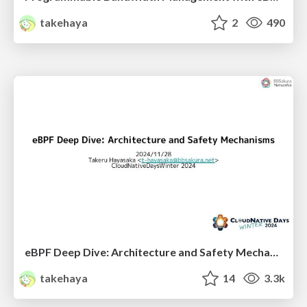
takehaya
2
490
eBPF Deep Dive: Architecture and Safety Mechanisms
takehaya
14
3.3k