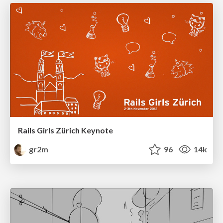
Rails Girls Zürich Keynote
gr2m
96
14k