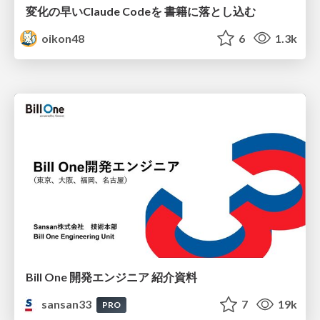
変化の早いClaude Codeを 書籍に落とし込む
oikon48
6
1.3k
Bill One 開発エンジニア 紹介資料
sansan33
7
19k
PRO