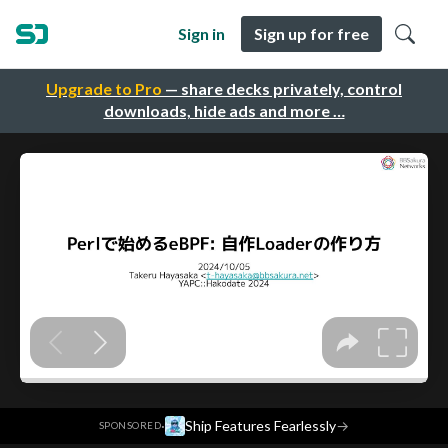
Sign in
Sign up for free
Upgrade to Pro
— share decks privately, control
downloads, hide ads and more …
·
Ship Features Fearlessly
→
SPONSORED