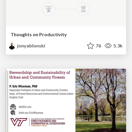
Thoughts on Productivity
jonyablonski
76
5.3k