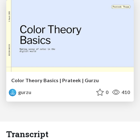
Color Theory Basics | Prateek | Gurzu
gurzu
0
410
Transcript