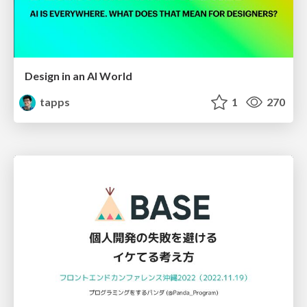
Design in an AI World
tapps
1
270