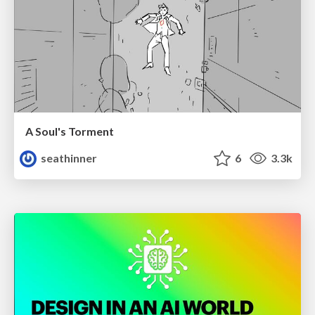
A Soul's Torment
seathinner
6
3.3k