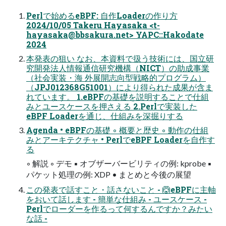
Perlで始めるeBPF: 自作Loaderの作り方
2024/10/05 Takeru Hayasaka <
t-
hayasaka@bbsakura.net
> YAPC::Hakodate
2024
本発表の狙い なお、本資料で扱う技術には、国立研
究開発法人情報通信研究機構（NICT）の助成事業
（社会実装・海 外展開志向型戦略的プログラム）
（JPJ012368G51001）により得られた成果が含ま
れています。 1.eBPFの基礎を説明することで仕組
みとユースケースを押さえる 2.Perlで実装した
eBPF Loaderを通じ、仕組みを深掘りする
Agenda • eBPFの基礎 ◦ 概要と歴史 ◦ 動作の仕組
みとアーキテクチャ • PerlでeBPF Loaderを自作す
る
◦ 解説 ◦ デモ ▪ オブザーバービリティの例: kprobe ▪
パケット処理の例: XDP • まとめと今後の展望
この発表で話すこと・話さないこと - 🙆eBPFに主軸
をおいて話します - 簡単な仕組み - ユースケース -
Perlでローダーを作るって何するんですか？みたい
な話 -