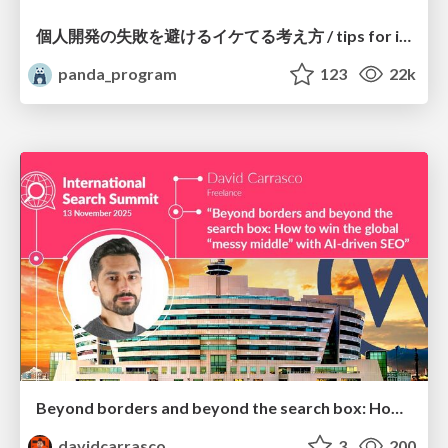
個人開発の失敗を避けるイケてる考え方 / tips for indie hackers
panda_program
123
22k
Beyond borders and beyond the search box: How to win the global "messy middle" with AI-driven SEO
davidcarrasco
3
200