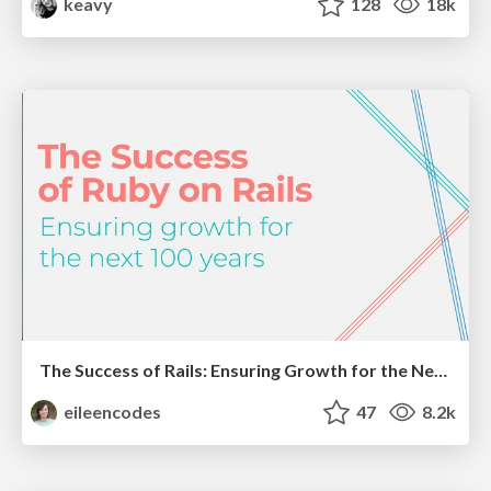
keavy
128
18k
The Success of Rails: Ensuring Growth for the Next 100 Years
eileencodes
47
8.2k