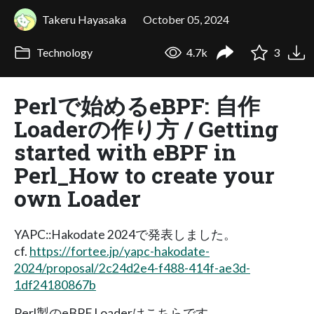
Takeru Hayasaka
October 05, 2024
Technology
4.7k
3
Perlで始めるeBPF: 自作
Loaderの作り方 / Getting
started with eBPF in
Perl_How to create your
own Loader
YAPC::Hakodate 2024で発表しました。
cf.
https://fortee.jp/yapc-hakodate-
2024/proposal/2c24d2e4-f488-414f-ae3d-
1df24180867b
Perl製のeBPF Loaderはこちらです。