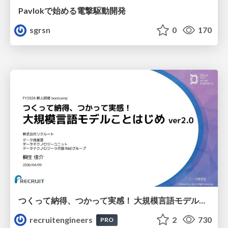
Pavlokで始める電撃駆動開発
sgrsn
0
170
つくって納得、つかって実感！ 大規模言語モデルことはじめ ver2.0
recruitengineers
2
730
PRO