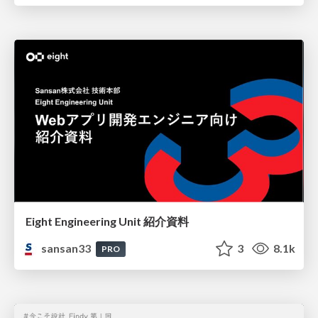
Eight Engineering Unit 紹介資料
sansan33
3
8.1k
PRO