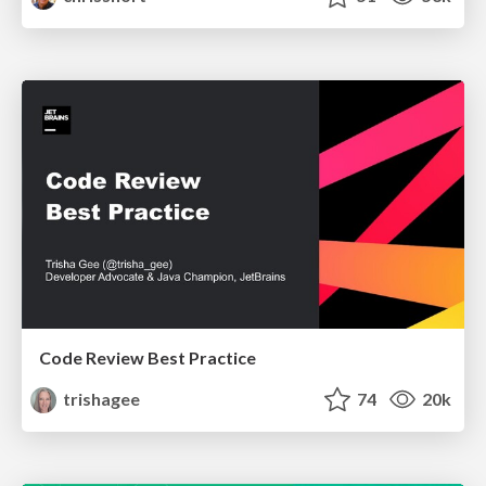
Code Review Best Practice
trishagee
74
20k