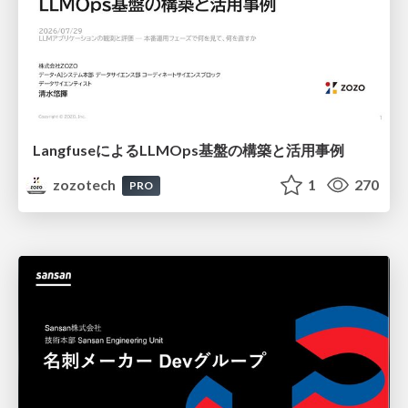
LangfuseによるLLMOps基盤の構築と活用事例
zozotech
1
270
PRO