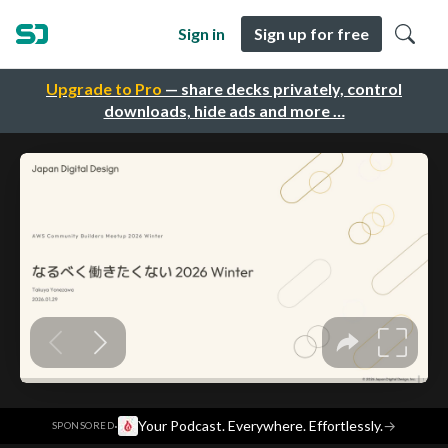
Sign in
Sign up for free
Upgrade to Pro
— share decks privately, control
downloads, hide ads and more …
·
Your Podcast. Everywhere. Effortlessly.
→
SPONSORED