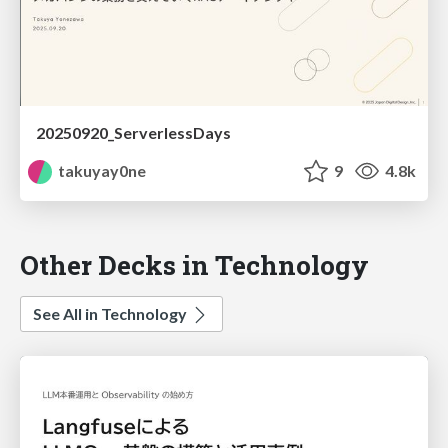
20250920_ServerlessDays
takuyay0ne
9
4.8k
Other Decks in Technology
See All in Technology