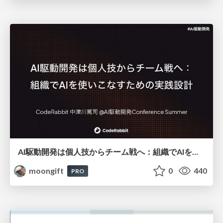
AI駆動開発は個人技からチーム戦へ：組織でAIを使いこなすための実践設計
moongift
0
440
PRO