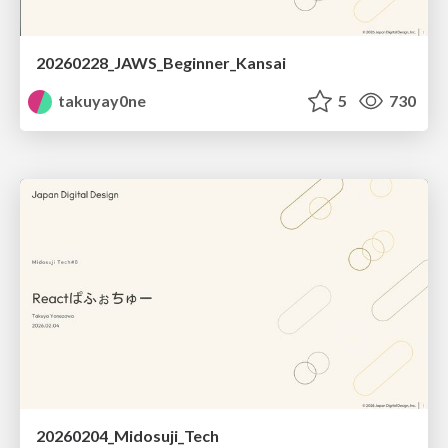
20260228_JAWS_Beginner_Kansai
takuyay0ne
5
730
20260204_Midosuji_Tech