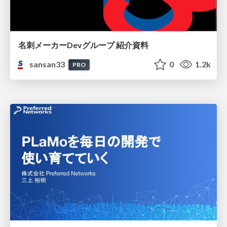
名刺メーカーDevグループ 紹介資料
sansan33
0
1.2k
PRO