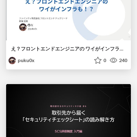
え？フロントエンドエンジニアの ワイがインフラも！？
puku0x
0
240