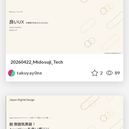
20260422_Midosuji_Tech
takuyay0ne
2
89