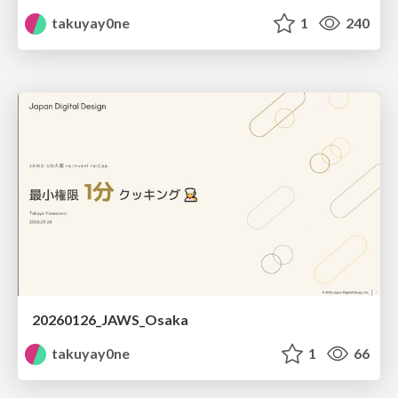
takuyay0ne
1
240
20260126_JAWS_Osaka
takuyay0ne
1
66