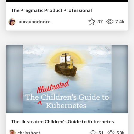
The Pragmatic Product Professional
lauravandoore
37
7.4k
The Illustrated Children's Guide to Kubernetes
chrisshort
51
53k