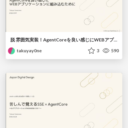
脱 雰囲気実装！ AgentCoreを良い感じに WEBアプリケーションに組み込むために
takuyay0ne
3
590