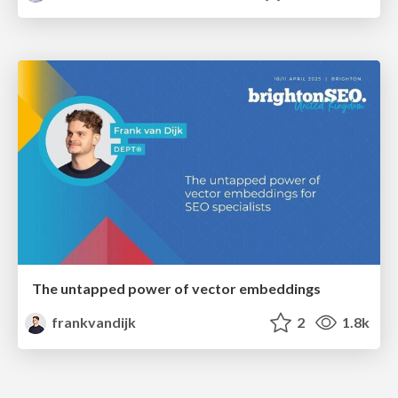
The untapped power of vector embeddings
frankvandijk
2
1.8k