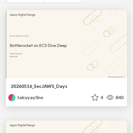
20260516_SecJAWS_Days
takuyay0ne
4
840