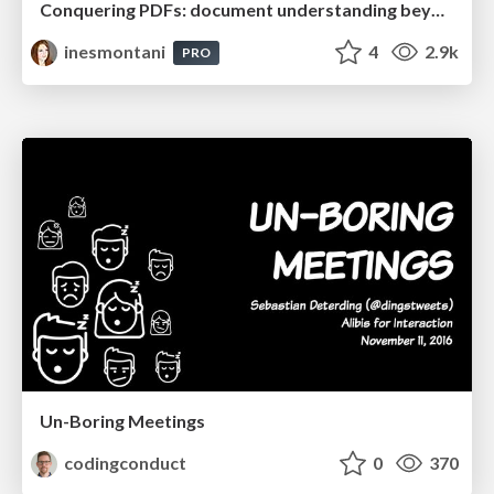
Conquering PDFs: document understanding beyond plain text
inesmontani
4
2.9k
PRO
Un-Boring Meetings
codingconduct
0
370