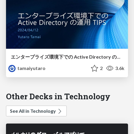
エンタープライズ環境下での Active Directory の運用 TIPS
tamaiyutaro
2
3.6k
Other Decks in Technology
See All in Technology