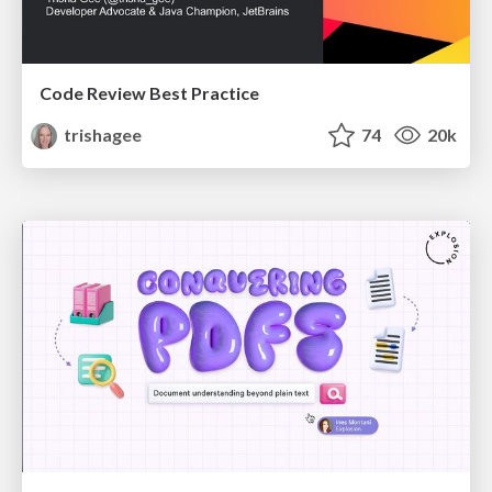
Code Review Best Practice
trishagee
74
20k