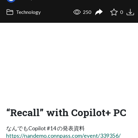
Technology
250
0
“Recall” with Copilot+ PC
なんでもCopilot #14 の発表資料
https://nandemo.connpass.com/event/339356/