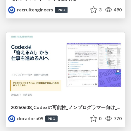
recruitengineers
3
490
PRO
20260608_Codexの可能性_ノンプログラマー向け_大城追記
doradora09
0
770
PRO