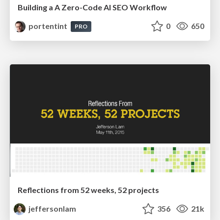
Building a A Zero-Code AI SEO Workflow
portentint
0
650
PRO
Reflections from 52 weeks, 52 projects
jeffersonlam
356
21k