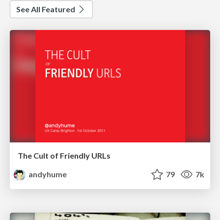
See All Featured
The Cult of Friendly URLs
andyhume
79
7k