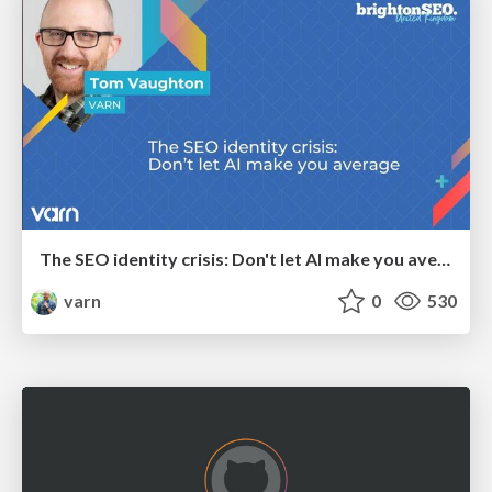
The SEO identity crisis: Don't let AI make you average
varn
0
530