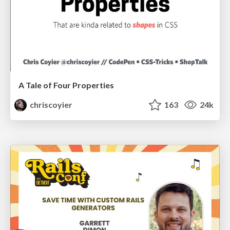
A Tale of Four Properties
chriscoyier
163
24k