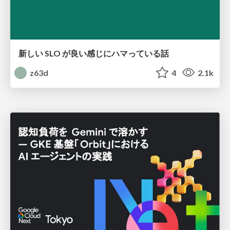
新しい SLO が良い感じにハマっている話
z63d
4
2.1k