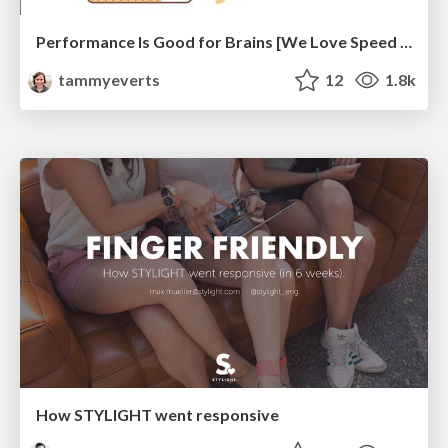
Performance Is Good for Brains [We Love Speed 2024]
tammyeverts
12
1.8k
How STYLIGHT went responsive