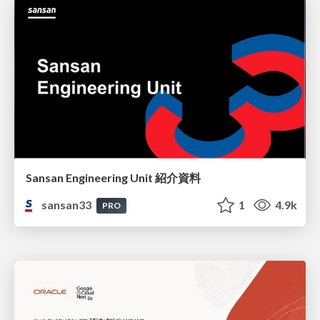
Sansan Engineering Unit 紹介資料
sansan33
1
4.9k
PRO