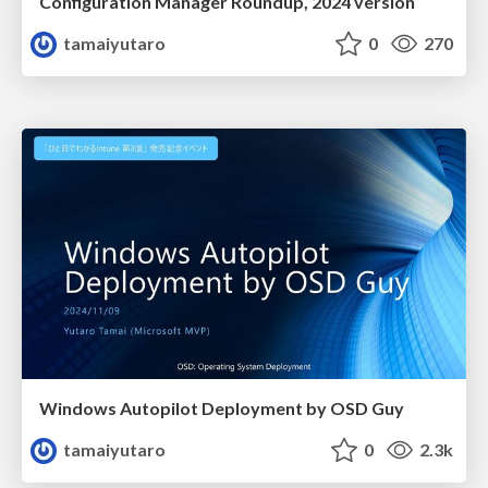
Configuration Manager Roundup, 2024 version
tamaiyutaro
0
270
Windows Autopilot Deployment by OSD Guy
tamaiyutaro
0
2.3k