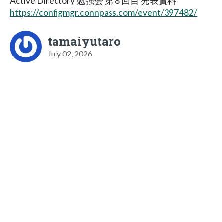
Active Directory 勉強会 第 8 回目 発表資料
https://configmgr.connpass.com/event/397482/
tamaiyutaro
July 02, 2026