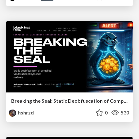
Breaking the Seal: Static Deobfuscation of Compiled V8 JavaScript Bytecode Malware
hshrzd
0
530