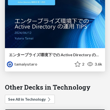
エンタープライズ環境下での Active Directory の運用 TIPS
tamaiyutaro
2
3.6k
Other Decks in Technology
See All in Technology