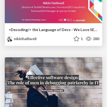
<Decoding/> the Language of Devs - We Love SEO 2024
nikkihalliwell
1
280