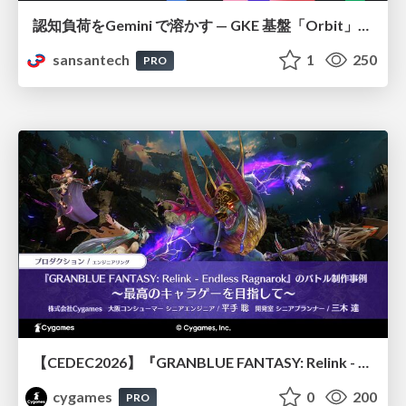
認知負荷をGemini で溶かす — GKE 基盤「Orbit」における AI エージェントの実践
sansantech
1
250
PRO
【CEDEC2026】『GRANBLUE FANTASY: Relink - Endless Ragnarok』のバトル制作事例 ～最高のキャラゲーを目指して～
cygames
0
200
PRO