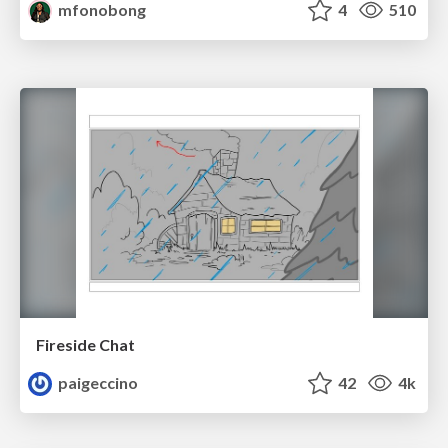
mfonobong
4
510
Fireside Chat
paigeccino
42
4k