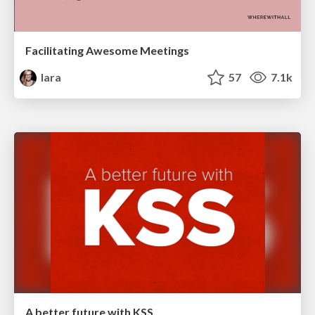
Facilitating Awesome Meetings
lara
57
7.1k
A better future with KSS