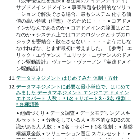
（競争優位性を担保する企業のアイデンティティ）
サブドメイン ドメイン • 事業課題を技術的なソリュ
ーションで解決できる場合、最もシステム 化する価
値の高い領域（理想） そのために・・・ • コアドメ
インがなんであるのか • コアドメインの範囲はどこ
なのか • システム上ではコアのロジックとサブのロ
ジックを密結合・散在させない ・・・・ようにしな
なければな、とまず最初に考えました。 【参考】 エ
リック・エヴァンス 『エリック・エヴァンスのドメ
イン駆動設計』 ヴォーン・ヴァーノン『実践ドメイ
ン駆動設計』
データマネジメント はじめてみた 体制・方針
データマネジメントに必要な最小単位で、はじめて
みました データマネジメント エンジニア ドメイン
エキスパート 人数： • 1名＋サポート2～3名 役割：
• 各種調整
• 組織づくり • データ調査 • データモデリング スキ
ルセット： • 分析をしている人 • 基本的なRDBの知
識がある人 人数： • 2名＋サポート1名 役割： • 基盤
構築系全般 • ソリューション選定 スキルセット： •