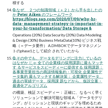
積する
Q.なぜ、 ２つの知識領域（＋２）から手を出したの
か Peter Aiken のフレームワーク
https://blogs.sap.com/2020/07/09/why-hr-
data- management-strategy-is-important-in-
your-hr-transformation/ Data Storage &
Operations (20%) Data Security (20%) Data Modeling
& Design (30%) Business MetaData(10%) ビジネス戦
略（＝データ要件） A.DMBOKでデータマネジメン
トのphase1として紹介 されていたから
Q.その中でも、データモデリングに注力しているの
はなぜか じゃ 全ての企業様の採用課題に最もマッチ
す るサービスをスピーディーに提供する 採用課題：
各事業営業担当の商談情報集約・可視化 企業属性デ
ータ集約 最もマッチする解決策： 企業属性データ、
過去の実績データ、採用課 題などから、仮説立案・
最適化アルゴリズム
の構築、検証 スピーディー： 正確に、なるべく早く
ソリューションで 解決可能な領域 A.「データモデリ
ング」がミッションと現状のギャップを埋めるため