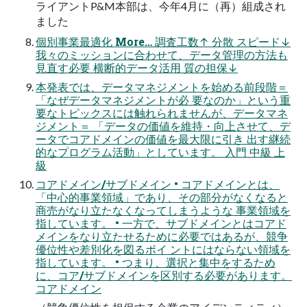
ライアントP&M本部は、今年4月に（再）組成され
ました
個別事業最適化 More… 調査工数↑ 分散 スピード↓
我々のミッションに合わせて、データ管理の方法も
見直す必要 横断的データ活用 質の担保↓
本発表では、データマネジメントを始める前段階＝
「なぜデータマネジメントが必 要なのか」という重
要なトピックスには触れられませんが、データマネ
ジメント＝ 「データの価値を維持・向上させて、デ
ータでコアドメインの価値を最大限に引き 出す継続
的なプログラム活動」としています。 入門 中級 上
級
コアドメイン/サブドメイン • コアドメインとは、
「中心的事業領域」であり、その部分がなくなると
商売がなり立たなくなってしまうような 事業領域を
指しています。 • 一方で、サブドメインとはコアド
メインをなり立たせるために必要ではあるが、競争
優位性や差別化を図るポイ ントにはならない領域を
指しています。 • つまり、選択と集中をするため
に、コア/サブドメインを区別する必要があります。
コアドメイン