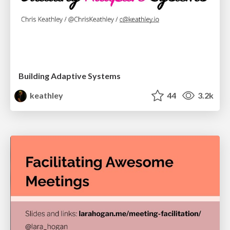
Building Adaptive Systems
keathley
44
3.2k