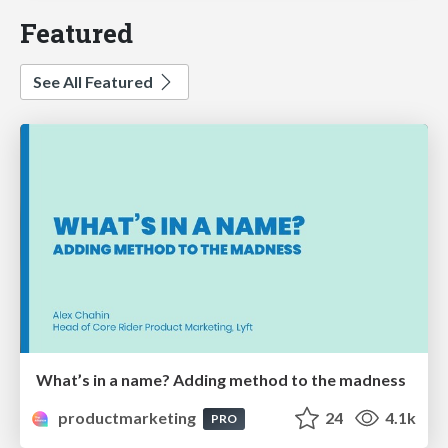
Featured
See All Featured
What’s in a name? Adding method to the madness
productmarketing
24
4.1k
PRO