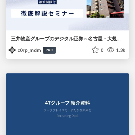
三井物産グループのデジタル証券～名古屋・大規模レジデンス～徹底解説セミナー
c0rp_mdm
0
1.3k
PRO