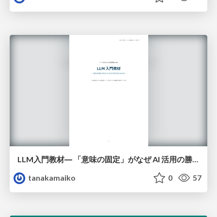
LLM入門教材― 「意味の固定」がなぜ AI 活用の勝負所になるのか
tanakamaiko
0
57