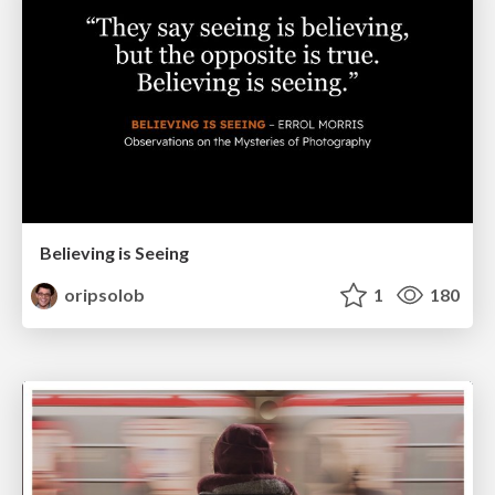
Believing is Seeing
oripsolob
1
180