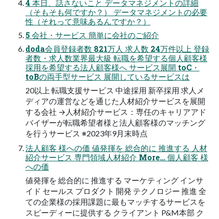
4 本日、話さないこと データマネジメントの詳細
（そもそも何ですか？） データマネジメントの必要
性（それって意味あるんですか？）
5 会社・サービス 簡単に会社のご紹介
doda会員登録者数 821万人 求人数 24万件以上 登録
者数・求人数業界最大級 転職を希望する個人顧客様
採用を希望する法人顧客様へ サービス展開 toC・
toBの両手型サービス 展開しているサービスは
20以上 転職支援サービス 中途採用 新卒採用 求人メ
ディアの運営などを通じた人材紹介サービスを展開
する会社 →人材紹介サービス：専任のキャリアアド
バイザーが転職希望者様と法人顧客様のマッチング
を行うサービス ※2023年9月末時点
法人顧客 様への価 値発揮を 総合的に 推進する 人材
紹介サービス 専門領域人材紹介 More… 個人顧客 様
への価
値発揮を 総合的に 推進する マーケティング インサ
イド セールス プロダクト 開発 テクノロジー 推進 全
ての企業様の採用課題に最もマッチするサービスを
スピーディーに提供する クライアント P&M本部 ク