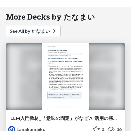
More Decks by たなまい
See All by たなまい
LLM入門教材_ 「意味の固定」がなぜ AI 活用の勝負所になるのか_QA補足資料
tanakamaiko
0
36