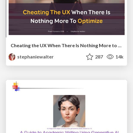
Cheating the UX When There Is Nothing More to Optimize - PixelPioneers
stephaniewalter
287
14k