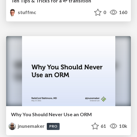
Ten Tips & Tricks for a 🌱 transition
stuffmc
0
160
Why You Should Never Use an ORM
jnunemaker
61
10k
PRO