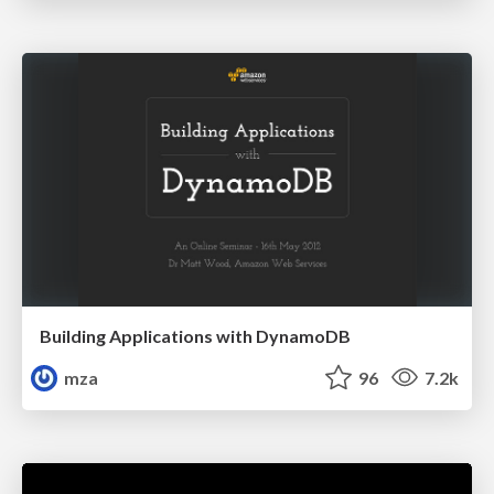
Building Applications with DynamoDB
mza
96
7.2k