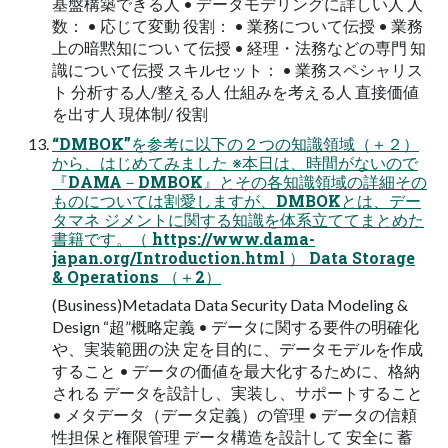
基盤構築できる人 • データモデリングに詳しい人 人
数： • 応じて変動 役割： • 業務について伝授 • 業務
上の暗黙知につい て伝授 • 経理・法務などの専門 知
識について伝授 スキルセット： • 業務スペシャリス
ト 分析する人/整える人 仕組みを考える人 直接価値
を出す人 現体制/ 役割
“DMBOK”を参考に以下の２つの知識領域（＋２）
から、はじめてみました ※本日は、時間がないので
『DAMA－DMBOK』とその各知識領域の詳細その
ものについては割愛しますが、DMBOKとは、デー
タマネ ジメントに関する知識を体系立ててまとめた
書籍です。（ https://www.dama-
japan.org/Introduction.html ） Data Storage
& Operations （＋2）
(Business)Metadata Data Security Data Modeling &
Design “超”概略定義 • データに関する要件の明確化
や、実装範囲の決 定を目的に、データモデルを作成
すること • データの価値を最大化するために、格納
される データを設計し、実装し、サポートすること
• メタデータ（データ定義）の管理 • データの信頼
性担保と権限管理 データ構造を設計して 安全に 蓄