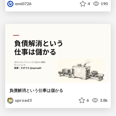
emi0726
4
190
負債解消という仕事は儲かる
uproad3
6
3.8k