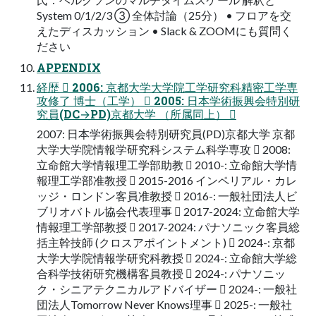
System 0/1/2/3 ③ 全体討論（25分） • フロアを交
えたディスカッション • Slack & ZOOMにも質問く
ださい
APPENDIX
経歴  2006: 京都大学大学院工学研究科精密工学専
攻修了 博士（工学）  2005: 日本学術振興会特別研
究員(DC→PD)京都大学 （所属同上） 
2007: 日本学術振興会特別研究員(PD)京都大学 京都
大学大学院情報学研究科システム科学専攻  2008:
立命館大学情報理工学部助教  2010-: 立命館大学情
報理工学部准教授  2015-2016 インペリアル・カレ
ッジ・ロンドン客員准教授  2016-: 一般社団法人ビ
ブリオバトル協会代表理事  2017-2024: 立命館大学
情報理工学部教授  2017-2024: パナソニック客員総
括主幹技師 (クロスアポイントメント)  2024-: 京都
大学大学院情報学研究科教授  2024-: 立命館大学総
合科学技術研究機構客員教授  2024-: パナソニッ
ク・シニアテクニカルアドバイザー  2024-: 一般社
団法人Tomorrow Never Knows理事  2025-: 一般社