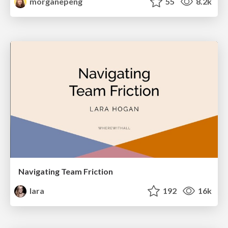
morganepeng
55
8.2k
Navigating Team Friction
lara
192
16k