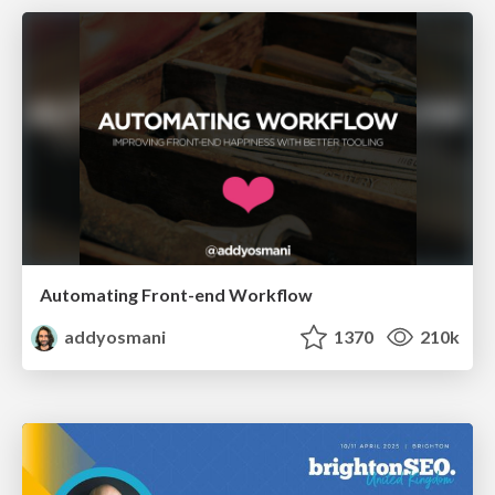
Automating Front-end Workflow
addyosmani
1370
210k