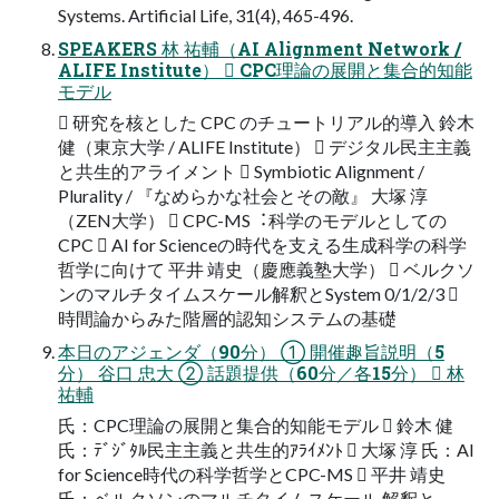
Systems. Artificial Life, 31(4), 465-496.
SPEAKERS 林 祐輔（AI Alignment Network /
ALIFE Institute）  CPC理論の展開と集合的知能
モデル
 研究を核とした CPC のチュートリアル的導入 鈴木
健（東京大学 / ALIFE Institute）  デジタル民主主義
と共生的アライメント  Symbiotic Alignment /
Plurality / 『なめらかな社会とその敵』 大塚 淳
（ZEN大学）  CPC-MS︓科学のモデルとしての
CPC  AI for Scienceの時代を支える生成科学の科学
哲学に向けて 平井 靖史（慶應義塾大学）  ベルクソ
ンのマルチタイムスケール解釈とSystem 0/1/2/3 
時間論からみた階層的認知システムの基礎
本日のアジェンダ（90分） ① 開催趣旨説明（5
分） 谷口 忠大 ② 話題提供（60分／各15分）  林
祐輔
氏：CPC理論の展開と集合的知能モデル  鈴木 健
氏：ﾃﾞｼﾞﾀﾙ民主主義と共生的ｱﾗｲﾒﾝﾄ  大塚 淳 氏：AI
for Science時代の科学哲学とCPC-MS  平井 靖史
氏：ベルクソンのマルチタイムスケール 解釈と