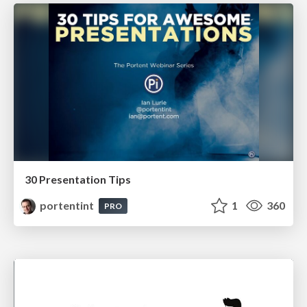
30 Presentation Tips
portentint
1
360
PRO