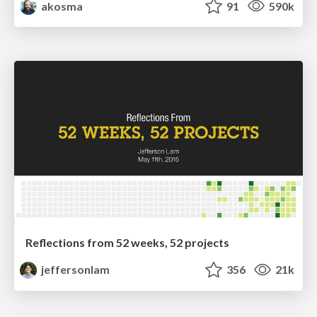
akosma
91
590k
Reflections from 52 weeks, 52 projects
jeffersonlam
356
21k