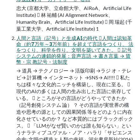
忠大 (京都大学、立命館大学、AIRoA、Artificial Life
Institute)  林 祐輔 (AI Alignment Network、
Humanity Brain、Artificial Life Institute)  岡 瑞起 (千
葉工業大学、Artificial Life Institute) 1
人間と言語（記号）と生成AIの時代 人間は認知革
命（約7万年～3万年前）を超えて言語をつくり、 法
をつくり、科学を作り、文明を築いてきた。  記号
システムの連鎖的発展：音声言語 → 書き言葉 → 貨
幣・宗 教記号・法制度
→ 道具 → テクノロジー → 活版印刷 →ラジ オ・テレ
ビ→ 計算機 → インターネット →SNS→ AI!!!!  私た
ちは様々な文化的ニッチを構築し、現在に至る。 
現代のAIの多くは人間の生み出した言語に依存して
いる。  ところがその言語がどうやってできたか
（記号創発システム 論） ？ その言語が実世界の構
造や思考の源としての因果関係 等をどのように内在
化させているのか？ など本質的にはブ ラックボック
ス。  「LLMがなぜ賢いのかは誰も知らない」とい
うナラティブ ユヴァル・ノア・ハラリ「サピエンス
全史: 文明の構造と人類の幸福」河出書房新社(2016)