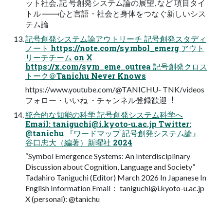
ット社会, 記 号創発システム論の展望, など 項目タイ
トル ――心と言語・社会と身体をつなぐ新しいシス
テム論
記号創発システム論アウトリーチ 記号創発スタディ
ノート https://note.com/symbol_emerg アウト
リーチチーム on X
https://x.com/sym_eme_outrea 記号創発クロス
トーク＠Tanichu Never Knows
https://www.youtube.com/@TANICHU- TNK/videos
フォロー・いいね ・チャンネル登録歓迎︕
統合的な知能の科学 記号創発システム科学へ
Email:
taniguchi@i.kyoto-u.ac.jp
Twitter:
@tanichu 『ワードマップ 記号創発システム論』
谷口忠大（編著）新曜社 2024
“Symbol Emergence Systems: An Interdisciplinary
Discussion about Cognition, Language and Society”
Tadahiro Taniguchi (Editor) March 2026 In Japanese In
English Information Email：
taniguchi@i.kyoto-u.ac.jp
X (personal): @tanichu