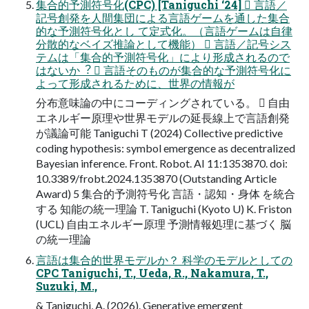
集合的予測符号化(CPC) [Taniguchi ‘24]  言語／
記号創発を人間集団による言語ゲームを通した集合
的な予測符号化とし て定式化。（言語ゲームは自律
分散的なベイズ推論として機能）  言語／記号シス
テムは「集合的予測符号化」により形成されるので
はないか︖  言語そのものが集合的な予測符号化に
よって形成されるために、世界の情報が
分布意味論の中にコーディングされている。  自由
エネルギー原理や世界モデルの延長線上で言語創発
が議論可能 Taniguchi T (2024) Collective predictive
coding hypothesis: symbol emergence as decentralized
Bayesian inference. Front. Robot. AI 11:1353870. doi:
10.3389/frobt.2024.1353870 (Outstanding Article
Award) 5 集合的予測符号化 言語・認知・身体 を統合
する 知能の統一理論 T. Taniguchi (Kyoto U) K. Friston
(UCL) 自由エネルギー原理 予測情報処理に基づく 脳
の統一理論
言語は集合的世界モデルか？ 科学のモデルとしての
CPC Taniguchi, T., Ueda, R., Nakamura, T.,
Suzuki, M.,
& Taniguchi, A. (2026). Generative emergent