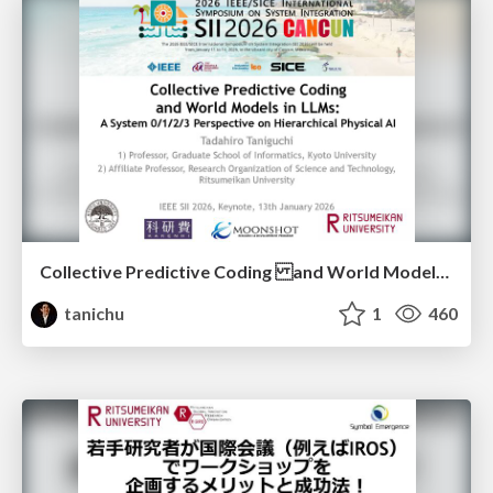
Collective Predictive Coding and World Models in LLMs: A System 0/1/2/3 Perspective on Hierarchical Physical AI (IEEE SII 2026 Plenary Talk)
tanichu
1
460