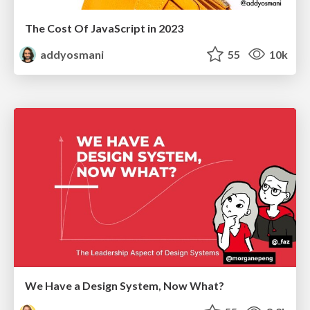
The Cost Of JavaScript in 2023
addyosmani
55
10k
We Have a Design System, Now What?