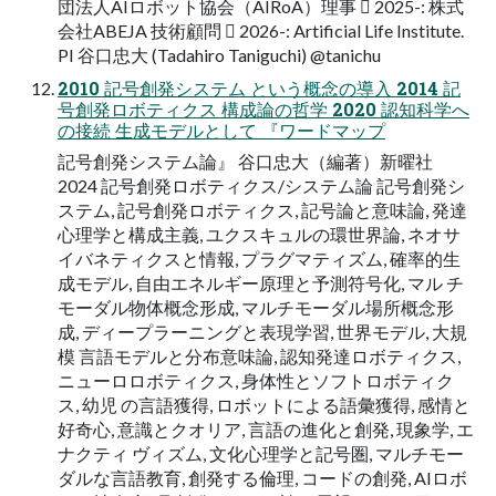
団法人AIロボット協会（AIRoA）理事  2025-: 株式
会社ABEJA 技術顧問  2026-: Artificial Life Institute.
PI 谷口忠大 (Tadahiro Taniguchi) @tanichu
2010 記号創発システム という概念の導入 2014 記
号創発ロボティクス 構成論の哲学 2020 認知科学へ
の接続 生成モデルとして 『ワードマップ
記号創発システム論』 谷口忠大（編著）新曜社
2024 記号創発ロボティクス/システム論 記号創発シ
ステム, 記号創発ロボティクス, 記号論と意味論, 発達
心理学と構成主義, ユクスキュルの環世界論, ネオサ
イバネティクスと情報, プラグマティズム, 確率的生
成モデル, 自由エネルギー原理と予測符号化, マル チ
モーダル物体概念形成, マルチモーダル場所概念形
成, ディープラーニングと表現学習, 世界モデル, 大規
模 言語モデルと分布意味論, 認知発達ロボティクス,
ニューロロボティクス, 身体性とソフトロボティク
ス, 幼児 の言語獲得, ロボットによる語彙獲得, 感情と
好奇心, 意識とクオリア, 言語の進化と創発, 現象学, エ
ナクティ ヴィズム, 文化心理学と記号圏, マルチモー
ダルな言語教育, 創発する倫理, コードの創発, AIロボ