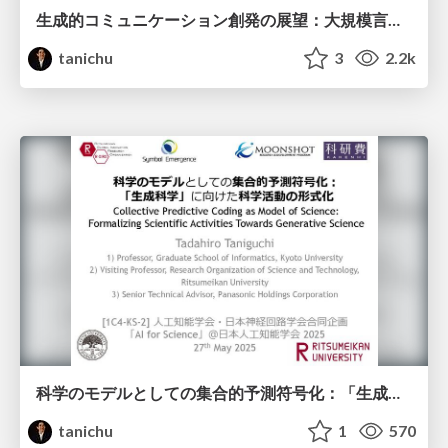
生成的コミュニケーション創発の展望：大規模言語モデルは集合的な世界モデルか？
tanichu
3
2.2k
科学のモデルとしての集合的予測符号化：「生成科学」に向けた科学活動の形式化
tanichu
1
570