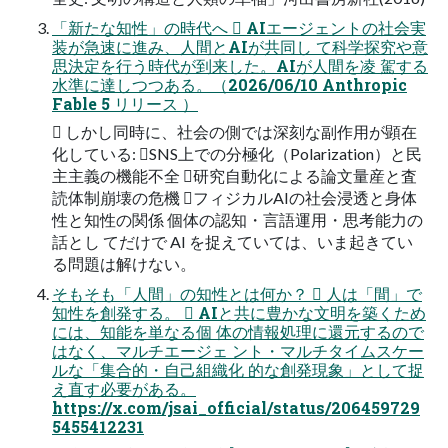
「新たな知性」の時代へ  AIエージェントの社会実
装が急速に進み、人間とAIが共同し て科学探究や意
思決定を行う時代が到来した。AIが人間を凌 駕する
水準に達しつつある。（2026/06/10 Anthropic
Fable 5 リリース ）
 しかし同時に、社会の側では深刻な副作用が顕在
化している: SNS上での分極化（Polarization）と民
主主義の機能不全 研究自動化による論文量産と査
読体制崩壊の危機 フィジカルAIの社会浸透と身体
性と知性の関係 個体の認知・言語運用・思考能力の
話とし てだけで AI を捉えていては、いま起きてい
る問題は解けない。
そもそも「人間」の知性とは何か？  人は「間」で
知性を創発する。  AIと共に豊かな文明を築くため
には、知能を単なる個 体の情報処理に還元するので
はなく、マルチエージェ ント・マルチタイムスケー
ルな「集合的・自己組織化 的な創発現象」として捉
え直す必要がある。
https://x.com/jsai_official/status/206459729
5455412231