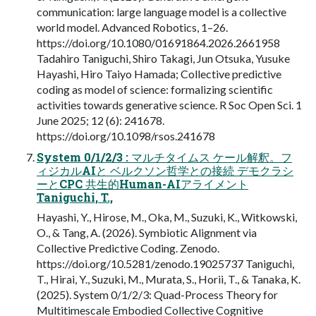
communication: large language model is a collective
world model. Advanced Robotics, 1–26.
https://doi.org/10.1080/01691864.2026.2661958
Tadahiro Taniguchi, Shiro Takagi, Jun Otsuka, Yusuke
Hayashi, Hiro Taiyo Hamada; Collective predictive
coding as model of science: formalizing scientific
activities towards generative science. R Soc Open Sci. 1
June 2025; 12 (6): 241678.
https://doi.org/10.1098/rsos.241678
System 0/1/2/3 : マルチタイムス ケール解釈。フ
ィジカルAIと ベルクソン哲学との接続 デモクラシ
ーとCPC 共生的Human-AIアライメント
Taniguchi, T.,
Hayashi, Y., Hirose, M., Oka, M., Suzuki, K., Witkowski,
O., & Tang, A. (2026). Symbiotic Alignment via
Collective Predictive Coding. Zenodo.
https://doi.org/10.5281/zenodo.19025737 Taniguchi,
T., Hirai, Y., Suzuki, M., Murata, S., Horii, T., & Tanaka, K.
(2025). System 0/1/2/3: Quad-Process Theory for
Multitimescale Embodied Collective Cognitive