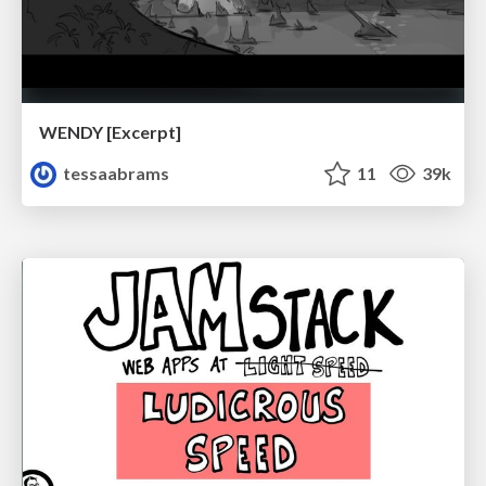
WENDY [Excerpt]
tessaabrams
11
39k