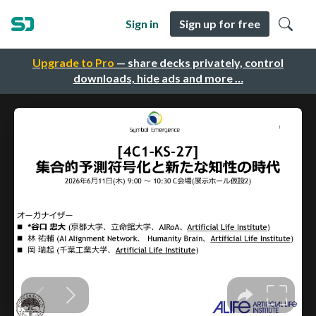
Sign in
Sign up for free
Upgrade to Pro
— share decks privately, control
downloads, hide ads and more …