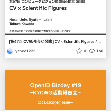
[第67回 CV勉強会＠関東] CV × Scientific Figures / kantoCV 67th CVPR 2026
lychee1223
0
160