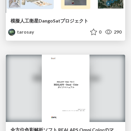
模擬人工衛星DangoSatプロジェクト
tarosay
0
290
全方位色彩解析ソフト REALAPS Omni Colorのマニュアル