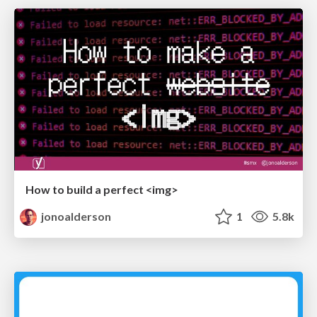
How to build a perfect <img>
jonoalderson
1
5.8k