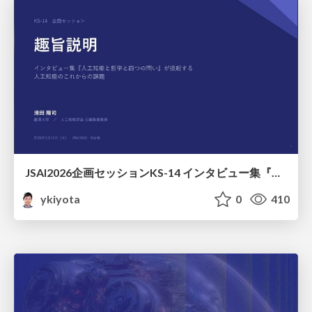
JSAI2026企画セッションKS-14 インタビュー集『⼈⼯知能と哲学と四つの問い』が提起する⼈⼯知能のこれからの課題 趣旨説明 / JSAI2026 Special Session: A Collection of Interviews, “Artificial Intelligence, Philosophy, and Four Questions”
ykiyota
0
410