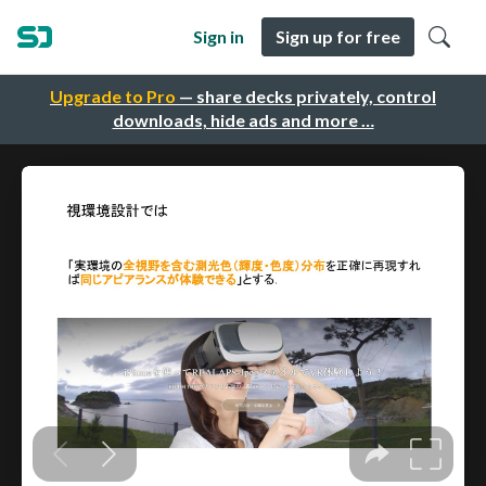
Sign in
Sign up for free
Upgrade to Pro
— share decks privately, control
downloads, hide ads and more …