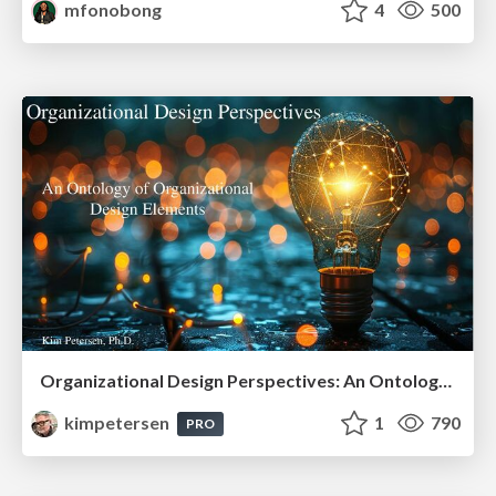
mfonobong
4
500
Organizational Design Perspectives: An Ontology of Organizational Design Elements
kimpetersen
1
790
PRO