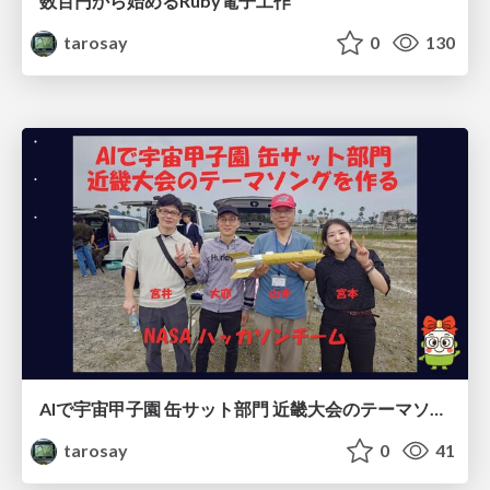
数百円から始めるRuby電子工作
tarosay
0
130
AIで宇宙甲子園 缶サット部門 近畿大会のテーマソングを作る
tarosay
0
41