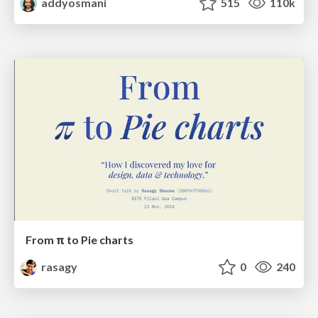
addyosmani
515
110k
From π to Pie charts
rasagy
0
240