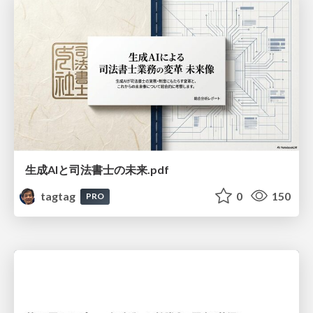
生成AIと司法書士の未来.pdf
tagtag
0
150
PRO