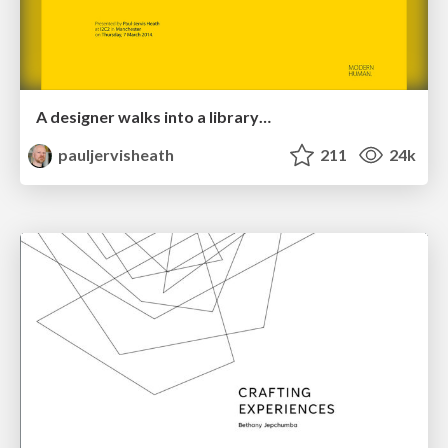
A designer walks into a library…
pauljervisheath
211
24k