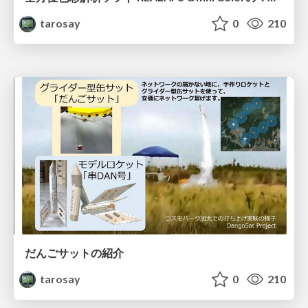
tarosay
0
210
だんごサットの紹介
tarosay
0
210