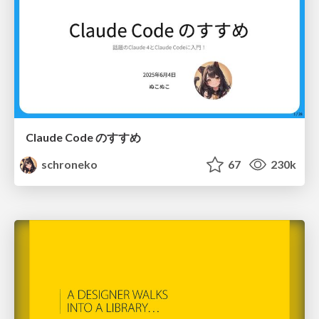
Claude Code のすすめ
schroneko
67
230k