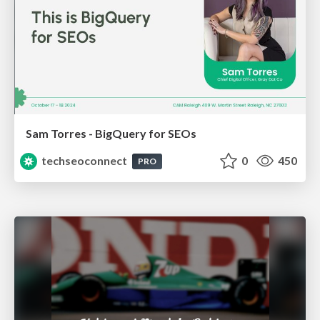
Sam Torres - BigQuery for SEOs
techseoconnect
0
450
PRO