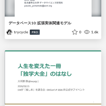
データベース10: 拡張実体関連モデル
trycycle
0
1.6k
PRO