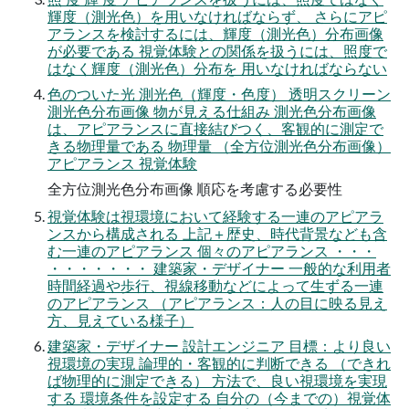
輝度（測光色）を用いなければならず、 さらにアピ
アランスを検討するには、輝度（測光色）分布画像
が必要である 視覚体験との関係を扱うには、照度で
はなく輝度（測光色）分布を 用いなければならない
色のついた光 測光色（輝度・色度） 透明スクリーン
測光色分布画像 物が見える仕組み 測光色分布画像
は、アピアランスに直接結びつく、客観的に測定で
きる物理量である 物理量 （全方位測光色分布画像）
アピアランス 視覚体験
全方位測光色分布画像 順応を考慮する必要性
視覚体験は視環境において経験する一連のアピアラ
ンスから構成される 上記＋歴史、時代背景なども含
む一連のアピアランス 個々のアピアランス ・・・
・・・・・・・ 建築家・デザイナー 一般的な利用者
時間経過や歩行、視線移動などによって生ずる一連
のアピアランス （アピアランス：人の目に映る見え
方、見えている様子）
建築家・デザイナー 設計エンジニア 目標：より良い
視環境の実現 論理的・客観的に判断できる （できれ
ば物理的に測定できる） 方法で、良い視環境を実現
する 環境条件を設定する 自分の（今までの）視覚体