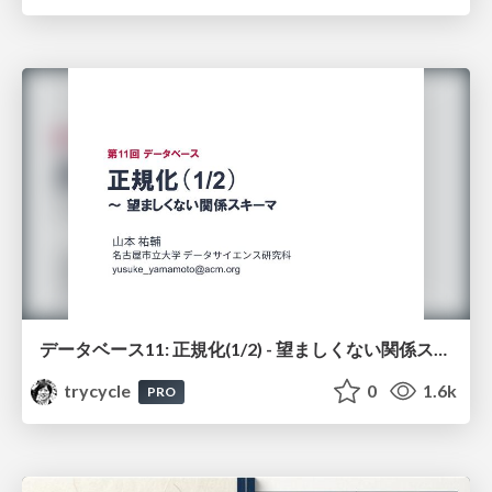
データベース11: 正規化(1/2) - 望ましくない関係スキーマ
trycycle
0
1.6k
PRO