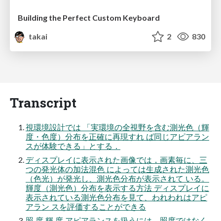
Building the Perfect Custom Keyboard
takai
2
830
Transcript
視環境設計では 「実環境の全視野を含む測光色（輝
度・色度）分布を正確に再現すれ ば同じアピアラン
スが体験できる」とする．
ディスプレイに表示された画像では，画素毎に、三
つの発光体の加法混色 によっては生成された測光色
（色光）が発光し、測光色分布が表示されて いる。
輝度（測光色）分布を表示する方法 ディスプレイに
表示されている測光色分布を見て、われわれはアピ
アラン スを評価することができる
照 度 輝 度 アピアランスを扱うには、照度ではなく