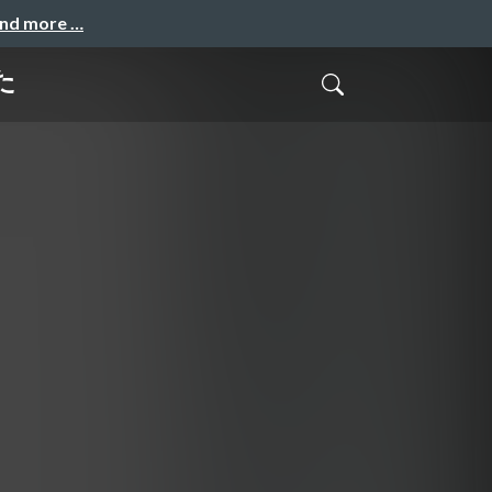
and more …
た