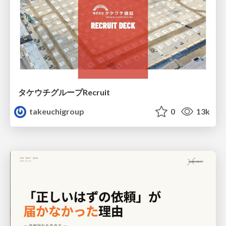
タケウチグループRecruit
takeuchigroup
0
13k