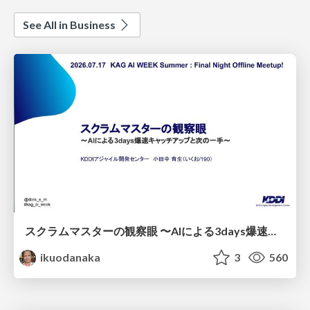
See All in Business
スクラムマスターの観察眼 〜AIによる3days爆速キャッチアップと次の一手〜/The Scrum Master's Insight: Lightning-Fast 3-Day Catch-Up with AI and the Next Move
ikuodanaka
3
560