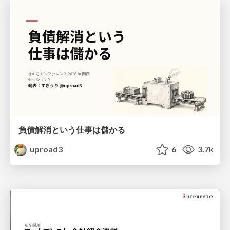
負債解消という仕事は儲かる
uproad3
6
3.7k