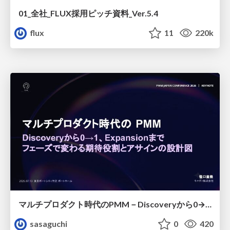
01_全社_FLUX採用ピッチ資料_Ver.5.4
flux
11
220k
マルチプロダクト時代のPMM－Discoveryから0→1、Expansionまで フェーズで変わる期待役割とアサインの設計図
sasaguchi
0
420