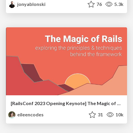
jonyablonski
76
5.3k
[RailsConf 2023 Opening Keynote] The Magic of Rails
eileencodes
31
10k