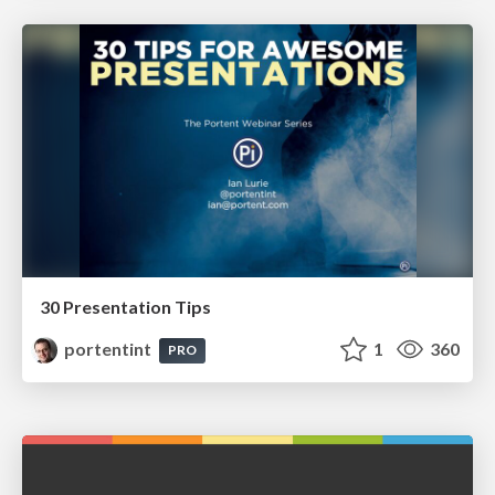
30 Presentation Tips
portentint
1
360
PRO