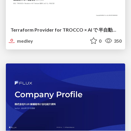
Terraform Provider for TROCCO × AI で 半自動化する複数プロダクトの連携運用 / Semi-Automating Multi-Product Data Integration Ops with the Terraform Provider for TROCCO × AI
medley
0
350