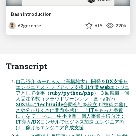
Bash Introduction
62gerente
615
220k
Transcript
自己紹介 ゆーちゃん（高橋雄太） 開発＆DX支援＆
エンジニアステップアップ支援 11年間webエンジニ
アとして従事（ruby/python/php） ３回転職・個
人受注多数（クラウドソーシング・直・紹介）
2021年にTechGuide合同会社を設立 IT技術の難し
さや分かりくさに問題を感じ、「ITをもっと身近
に」を テーマに、 中小企業・個人事業主様向け：
IT導入/DXコンサルでビジネス加速 エンジニア向
け：稼げるエンジニア育成支援
ちょっと練習！ 反応無いと寂しいので、 手を上げた