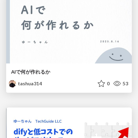
AIで何が作れるか
tashua314
0
53