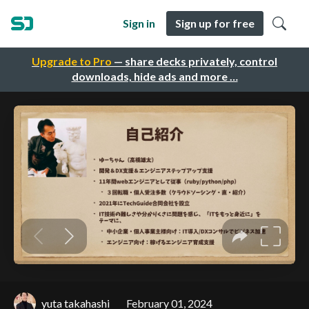
Sign in
Sign up for free
Upgrade to Pro
— share decks privately, control
downloads, hide ads and more …
yuta takahashi
February 01, 2024