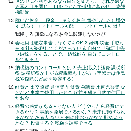
世の中に不満があるなら自分を変えろ。 それが嫌な
ら耳と目を閉じ、 口をつぐんで孤独に暮らせ。 攻殻
機動隊
稼いだお金 ー 税金 ＝ 使えるお金 増やしたい！ 増や
す 減らす コントロール可能！ コントロール可能！
我慢する 無欲になる お金に関連しない喜び
会社員は確定申告しなくてもOK？ 給料 税金 手取り
← 会社が納税してくださっている 自分で「確定申告
→納税」をすることで、 納税額を 自分でコントロー
ルできる！
納税額のコントロールとは？ 売上(収入) 経費 課税所
得 課税所得が上がる程税率も上がる （実際には住民
税や控除など諸々影響する）
経費とは 交際費 通信費 研修費 会議費 水道光熱費 な
どなど 事業で使用したお金 収益を得る目的で使用し
たお金
経費の感覚がある人とない人 どうやったら経費にで
きるかな？ 事業を発展できるかな？ 未来に繋げられ
るかな？ ある人 ない人 何に使おうかな？ 貯めよう
かな？ 投資する？ 税額を調整できる
税額を調整できない