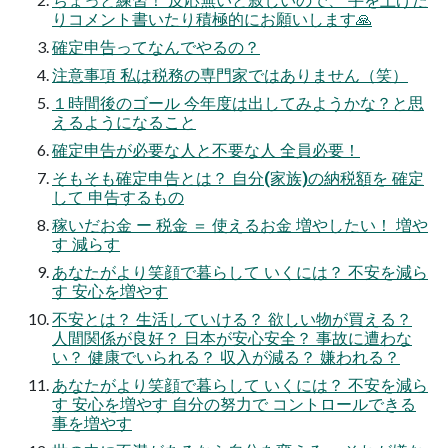
りコメント書いたり積極的にお願いします🙏
確定申告ってなんでやるの？
注意事項 私は税務の専門家ではありません（笑）
１時間後のゴール 今年度は出してみようかな？と思
えるようになること
確定申告が必要な人と不要な人 全員必要！
そもそも確定申告とは？ 自分(家族)の納税額を 確定
して 申告するもの
稼いだお金 ー 税金 ＝ 使えるお金 増やしたい！ 増や
す 減らす
あなたがより笑顔で暮らして いくには？ 不安を減ら
す 安心を増やす
不安とは？ 生活していける？ 欲しい物が買える？
人間関係が良好？ 日本が安心安全？ 事故に遭わな
い？ 健康でいられる？ 収入が減る？ 嫌われる？
あなたがより笑顔で暮らして いくには？ 不安を減ら
す 安心を増やす 自分の努力で コントロールできる
事を増やす