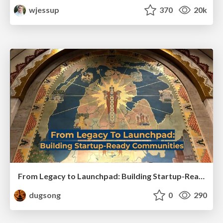
wjessup
370
20k
From Legacy to Launchpad: Building Startup-Ready Communities
dugsong
0
290