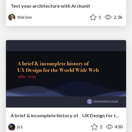
Test your architecture with Archunit
thirion
1
2.3k
A brief & incomplete history of UX Design for the World Wide Web: 1989–2019
jct
2
430