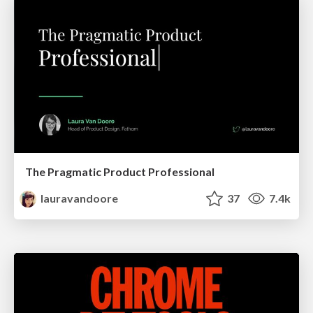
The Pragmatic Product Professional
lauravandoore
37
7.4k