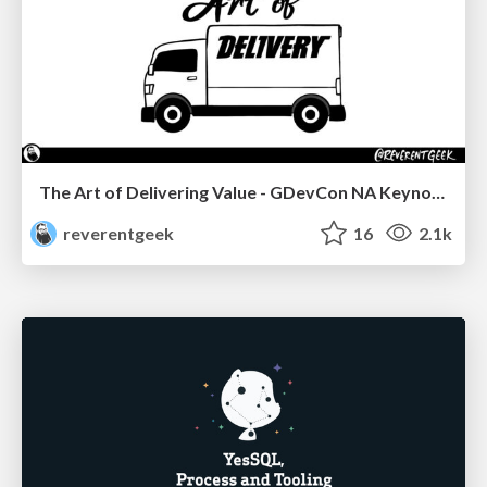
The Art of Delivering Value - GDevCon NA Keynote
reverentgeek
16
2.1k