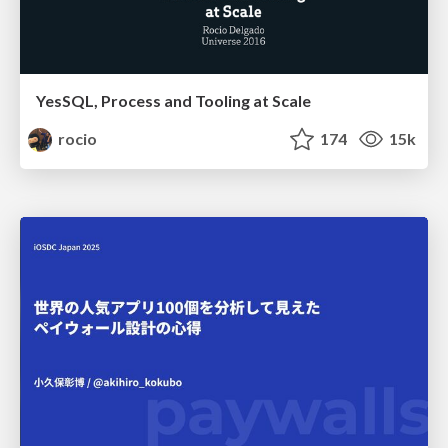
YesSQL, Process and Tooling at Scale
rocio
174
15k