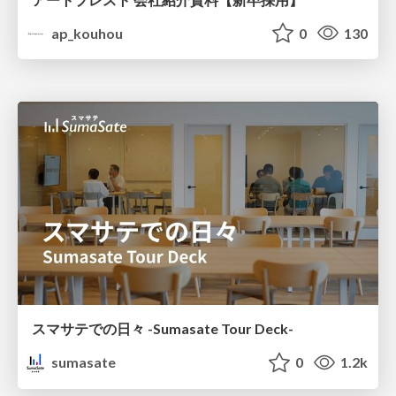
ap_kouhou
0
130
スマサテでの日々 -Sumasate Tour Deck-
sumasate
0
1.2k