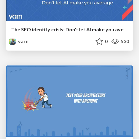
The SEO identity crisis: Don't let AI make you average
varn
0
530