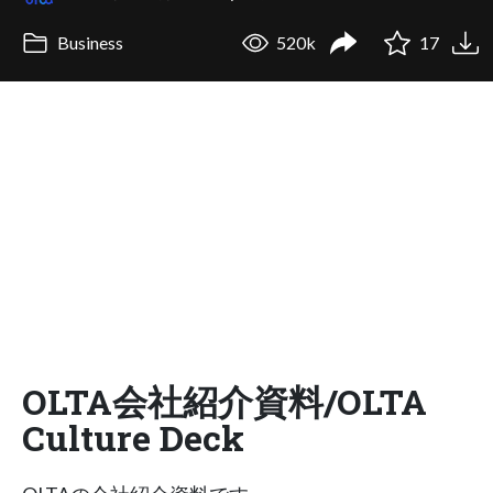
Business
520k
17
OLTA会社紹介資料/OLTA
Culture Deck