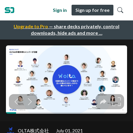
Sign in
Sign up for free
Upgrade to Pro
— share decks privately, control
downloads, hide ads and more …
OLTA株式会社
July 01, 2021