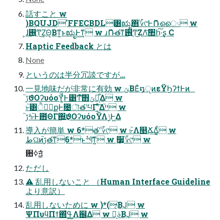
話すこと w
)BQUJD'FFECBDL͸ಋೖ΋؆୯ͰޮՌൈ܈ w
͕ɺ࢖͍Ͳ͜Ζ͕Θ͔Βͳ͍ͱಋೖͰ͖ͳ͍ w ɹޮՌతͳ࢖͍Ͳ͜ΖΛ͝঺հ͠·͢ʂ C
Haptic Feedback とは
None
というのは半分冗談ですが…
一見地味だが非常に有効 w ݶΒΕͨ໘ੵͷεΫϦʔϯͰͷ
ࢹ֮ϑΟʔυόοΫ͚ͩͰ͸Ͳ͏ͯ͠΋ݶք͕͋Δ w
৮֮͸ݱ࣮ੈքͰ೔ৗతʹཔΓʹ͍ͯ͠Δײ֮ w
ࢹ֮ʴ৮֮Ͱ఻ΘΓ΍͍͢ϑΟʔυόοΫΛ࣮ݱͰ͖Δ
導入が簡単 w 6*తʹ؆୯ w ৮֮Λ௥Ճ͢Δ͚ͩ w
طଘͷࢹ֮తͳ6*ͱׯব͠ͳ͍ w ࣮૷͕؆୯ w
਺ߦॻ͚ͩ͘
ただし
⚠ 乱用しないこと （Human Interface Guideline
より意訳）
乱用しないために w )*(͔ΒֶͿ w
ΨΠυϥΠϯ΍ߟ͑ํΛ஌Δ w ࣄྫ͔ΒֶͿ w