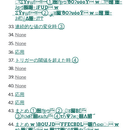
ॏ͍ΞΫγϣϯˠ①੒ޭɾࣦഊ࣌ʹϑΟʔυόοΫ w ॏཁ౓͕ߴ͍৔߹
ɺࣦഊ͠΍͍͢৔߹ɺFUD w
͍ܰΞΫγϣϯˠ②ೖྗड෇࣌ʹϑΟʔυόοΫ w ස౓͕ߴ͍৔߹
ɺॲཧ͕ܰ͘ݟ͑Δ৔߹ɺͳͲ
連続的な値の変化時 ③
None
None
応用
トリガーの閾値を超えた時 ④
None
None
None
応用
応用
まとめ ①੒ޭɾࣦഊ࣌ ②ೖྗ͕ड͚෇͚ΒΕͨ࣌
まとめ w )BQUJD'FFECBDL͸ޮՌൈ܈ w
ಋೖ͸ͱͯ΋؆୯ w ࢖͍Ͳ͜Ζ΋ʢΘ͔Ε͹ʣ؆୯ w