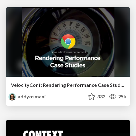
VelocityConf: Rendering Performance Case Studies
addyosmani
333
25k