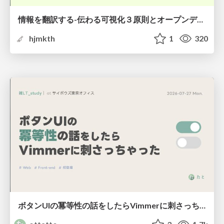
情報を翻訳する-伝わる可視化３原則とオープンデータ活用-
hjmkth
1
320
ボタンUIの冪等性の話をしたらVimmerに刺さっちゃった