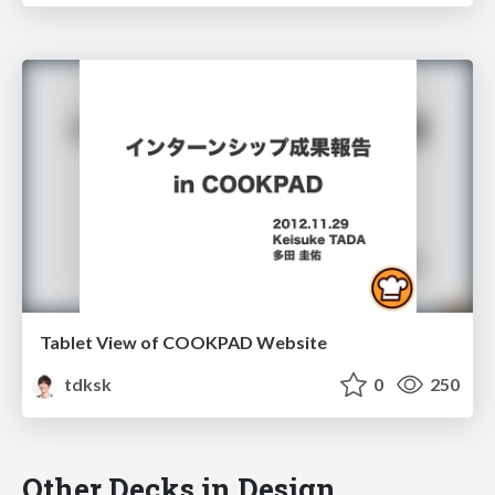
Tablet View of COOKPAD Website
tdksk
0
250
Other Decks in Design