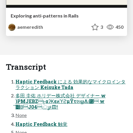
Exploring anti-patterns in Rails
aemeredith
3
450
Transcript
Haptic Feedback による 効果的なマイクロインタ
ラクション Keisuke Tada
多田 圭佑 ホリデー株式会社 デザイナー w
)PMJEBZͱ͍͏αʔϏεͷϓϩμΫτશൠΛ୲౰ w
͠͹Β͘J04։ൃ͕ϝΠϯ
None
Haptic Feedback 触覚
None