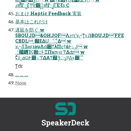
ɹऔΓೖΕ͍ͯͳ͍ਓ͸ࠓ͙͢औΓೖΕͯΈ·͠ΐ͏ʂ C
おまけ Haptic Feedback 実装
基本はこれだけ
遅延を防ぐ w
5BQUJD&OHJOFΛࣄલʹ४උ͠ͳ͍ͱɺ)BQUJD'FFE
CBDL ͕஗ΕΔՄೳੑ͕͋Δ w
४උ͢ΔͨΊͷϝιουΛద੾ͳλΠϛϯάͰݺͿ w
ૣ͗ͯ͢஗͗ͯ͢΋ͩΊʢ਺ඵؒͰΞΠυϧঢ়ଶʹͳΔʣ w
ʢͨͩɺܦݧଇͰ͸ؾʹͳΔΑ͏ͳ஗Ԇ͕ൃੜ͢Δ͜ͱ͸΄΅
ͳ͍ʣ
... ... ...
None
SpeakerDeck