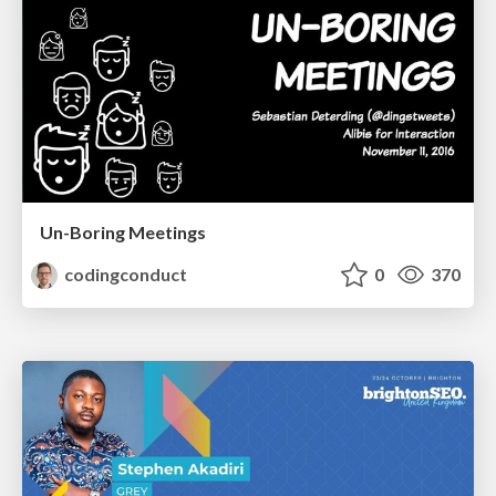
Un-Boring Meetings
codingconduct
0
370