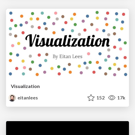
Visualization
eitanlees
152
17k