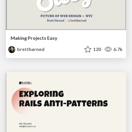
Making Projects Easy
brettharned
120
6.7k