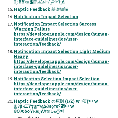
ࣄྫ͔ΒҰஈந৅Խͯ͠ଊ͑Δ͜ͱͰԠ༻Ͱ͖Δ
Haptic Feedback 基礎知識
Notiﬁcation Impact Selection
Notiﬁcation Impact Selection Success
Warning Failure
https://developer.apple.com/design/human-
interface-guidelines/ios/user-
interaction/feedback/
Notiﬁcation Impact Selection Light Medium
Heavy
https://developer.apple.com/design/human-
interface-guidelines/ios/user-
interaction/feedback/
Notiﬁcation Selection Impact Selection
https://developer.apple.com/design/human-
interface-guidelines/ios/user-
interaction/feedback/
Haptic Feedback の原則 (1/2) w ཚ༻͠ͳ͍ w
ϢʔβͷΞΫγϣϯʹର͢ΔϨεϙϯεͱͯ͠࢖͏ w
ϑΟʔυόοΫͷछྨΛউखʹ࠶ఆٛ͠ͳ͍