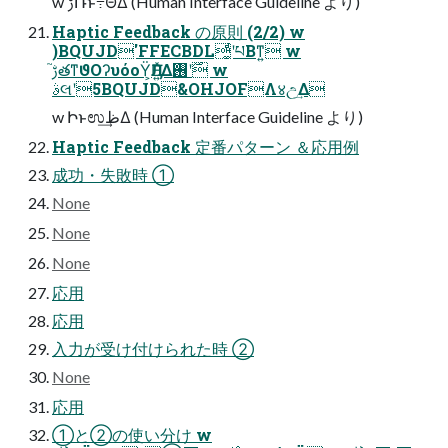
w ࢹ֮ޮՌͱ߹ΘͤΔ (Human Interface Guideline より)
Haptic Feedback の原則 (2/2) w
)BQUJD'FFECBDL͚ͩʹཔΒͳ͍ w
ࢹ֮తͳϑΟʔυόοΫ͕ӅΕ͍ͯΔ࣌ʹ࢖͏ w
ࣄલʹ5BQUJD&OHJOFΛ४උ͢Δ
w Իͱಉظ͢Δ (Human Interface Guideline より)
Haptic Feedback 定番パターン ＆応用例
成功・失敗時 ①
None
None
None
応用
応用
入力が受け付けられた時 ②
None
応用
①と②の使い分け w