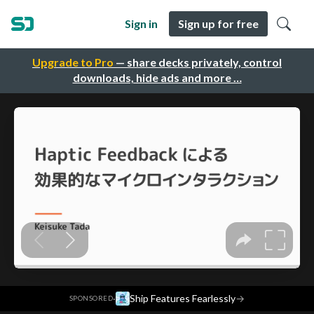
Sign in
Sign up for free
Upgrade to Pro
— share decks privately, control
downloads, hide ads and more …
·
Ship Features Fearlessly
→
SPONSORED