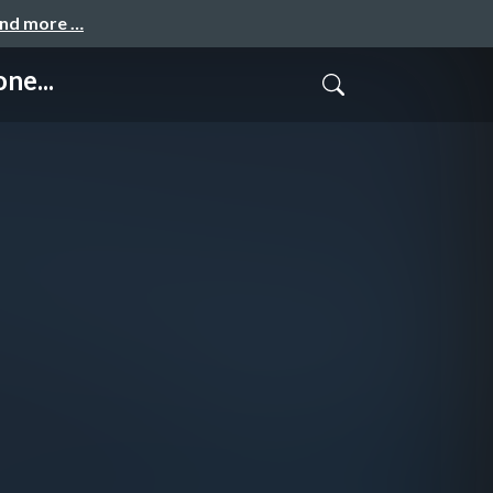
and more …
ne...