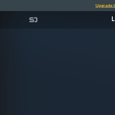
Upgrade t
L