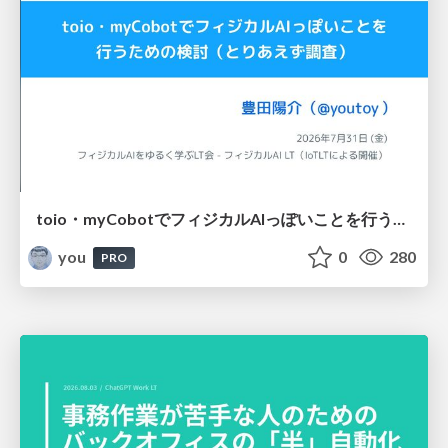
toio・myCobotでフィジカルAIっぽいことを行うための検討（とりあえず調査） / フィジカルAI LT（IoTLTによる開催）
you
0
280
PRO