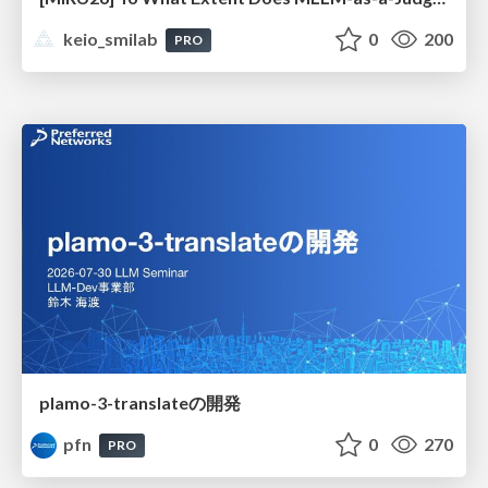
keio_smilab
0
200
PRO
plamo-3-translateの開発
pfn
0
270
PRO