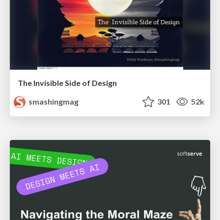
The Invisible Side of Design
smashingmag
301
52k