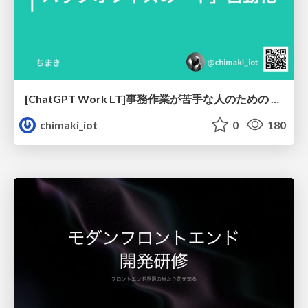
[ChatGPT Work LT]事務作業が苦手な人のための バックオフィスの「半」自動化
chimaki_iot
0
180