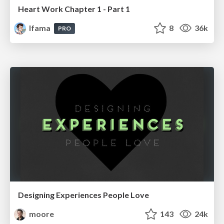
Heart Work Chapter 1 - Part 1
lfama
8
36k
PRO
Designing Experiences People Love
moore
143
24k