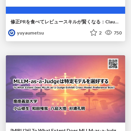
修正PRを食べてレビュースキルが賢くなる：Claude Codeによる自己改善サイクル
yuyaumetsu
2
750
[MIRU26] To What Extent Does MLLM-as-a-Judge Exhibit Cross-Model Preference Bias?