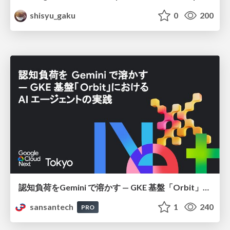
shisyu_gaku
0
200
認知負荷をGemini で溶かす — GKE 基盤「Orbit」における AI エージェントの実践
sansantech
1
240
PRO