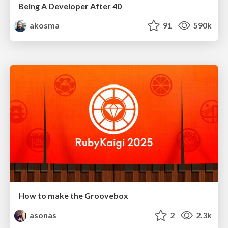
Being A Developer After 40
akosma
91
590k
How to make the Groovebox
asonas
2
2.3k