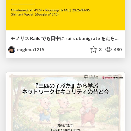
モノリス Rails でも日中に rails db:migrate を走らせたい！ / Daytime rails db:migrate on Monolithic Rails!
euglena1215
3
480