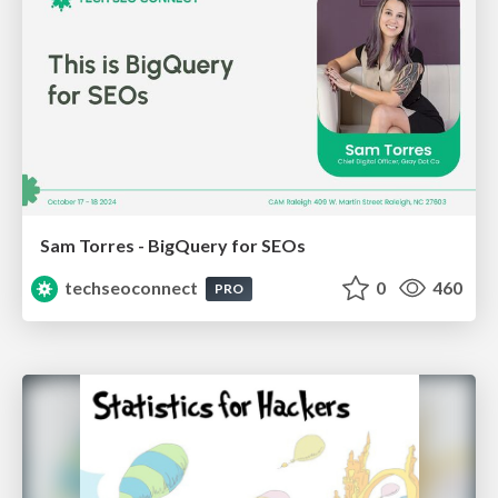
Sam Torres - BigQuery for SEOs
techseoconnect
0
460
PRO