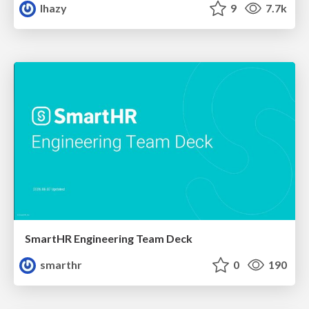
lhazy
9
7.7k
SmartHR Engineering Team Deck
smarthr
0
190