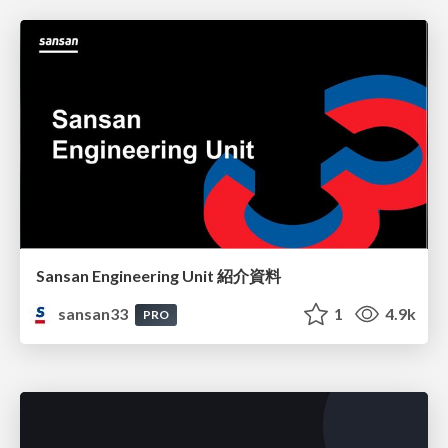
Sansan Engineering Unit 紹介資料
sansan33
1
4.9k
PRO