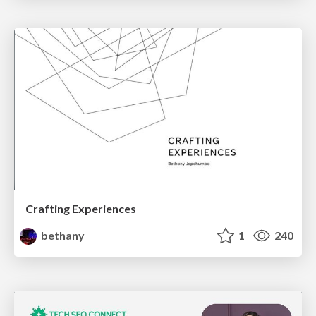
Crafting Experiences
bethany
1
240