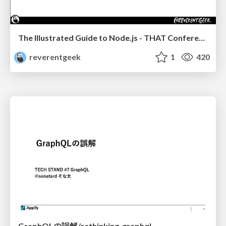
The Illustrated Guide to Node.js - THAT Conference 2024
reverentgeek
1
420
GraphQLの誤解/rethinking-graphql