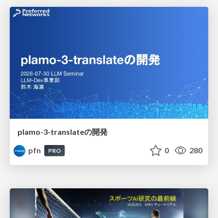
plamo-3-translateの開発
pfn
0
280
PRO