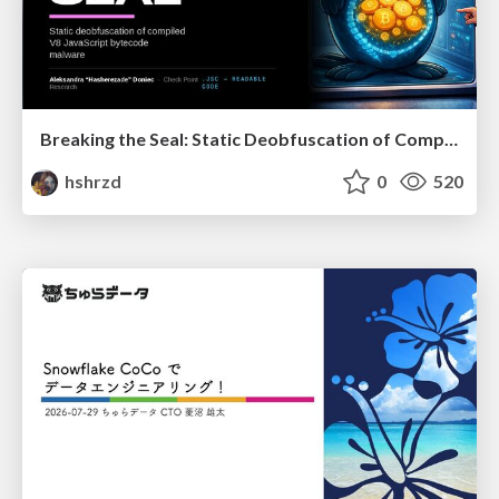
Breaking the Seal: Static Deobfuscation of Compiled V8 JavaScript Bytecode Malware
hshrzd
0
520