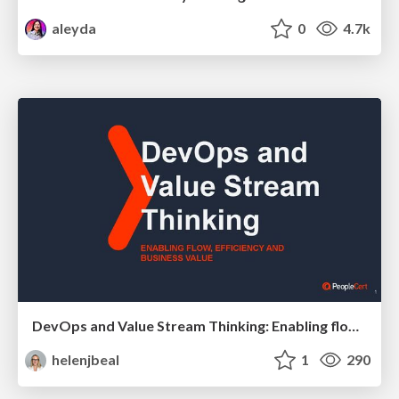
aleyda
0
4.7k
DevOps and Value Stream Thinking: Enabling flow, efficiency and business value
helenjbeal
1
290