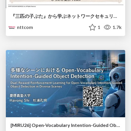
『三匹の子ぶた』から学ぶネットワークセキュリティの昔と今 / Network Security: Then and Now Through the Lens of The Three Little Pigs
nttcom
1
1.7k
[MIRU26] Open-Vocabulary Intention-Guided Object Detection in Diverse Scenes