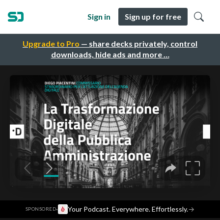
Sign in
Sign up for free
Upgrade to Pro
— share decks privately, control
downloads, hide ads and more …
·
Your Podcast. Everywhere. Effortlessly.
→
SPONSORED