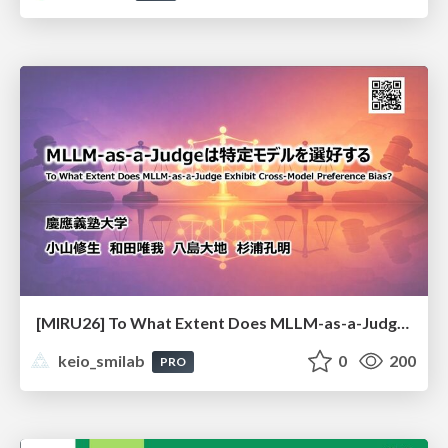
[MIRU26] To What Extent Does MLLM-as-a-Judge Exhibit Cross-Model Preference Bias?
keio_smilab
0
200
PRO