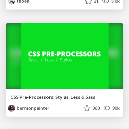
thoeni
21
3.8k
CSS Pre-Processors: Stylus, Less & Sass
bermonpainter
360
30k