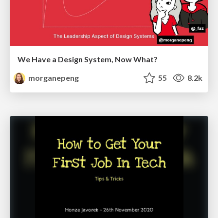
We Have a Design System, Now What?
morganepeng
55
8.2k