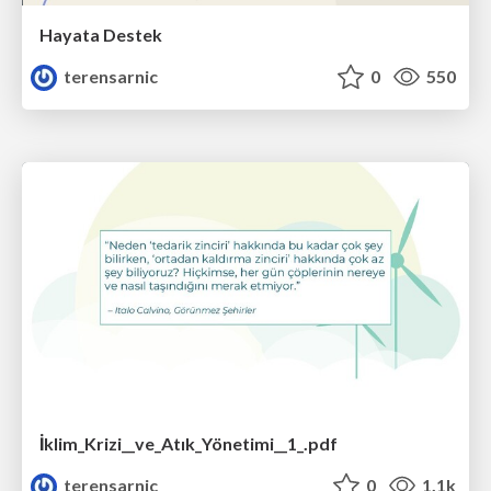
Hayata Destek
terensarnic
0
550
İklim_Krizi__ve_Atık_Yönetimi__1_.pdf
terensarnic
0
1.1k