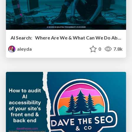
AI Search: Where Are We & What Can We Do About It?
aleyda
0
7.8k