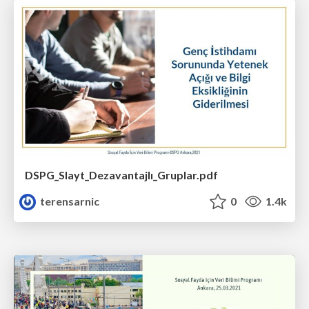
DSPG_Slayt_Dezavantajlı_Gruplar.pdf
terensarnic
0
1.4k