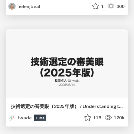
helenjbeal
1
300
技術選定の審美眼（2025年版） / Understanding the Spiral of Technologies 2025 edition
twada
119
120k
PRO