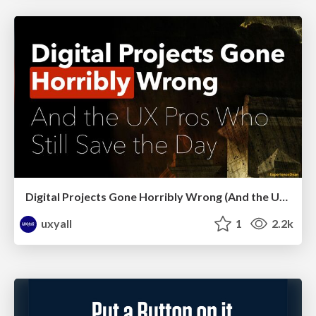
Digital Projects Gone Horribly Wrong (And the UX Pros Who Still Save the Day) - Dean Schuster
uxyall
1
2.2k