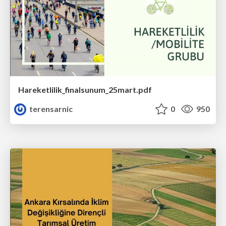
Hareketlilik_finalsunum_25mart.pdf
terensarnic
0
950