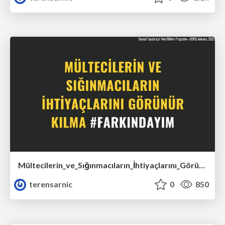
Mültecilerin_ve_Sığınmacıların_İhtiyaçlarını_Görünür_Kılma__1_.pdf
terensarnic
0
850