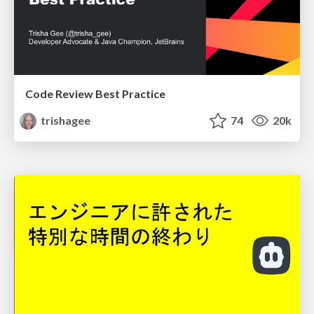
Code Review Best Practice
trishagee
74
20k