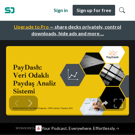
Sign in
Sign up for free
Upgrade to Pro
— share decks privately, control
downloads, hide ads and more …
·
Your Podcast. Everywhere. Effortlessly.
→
SPONSORED