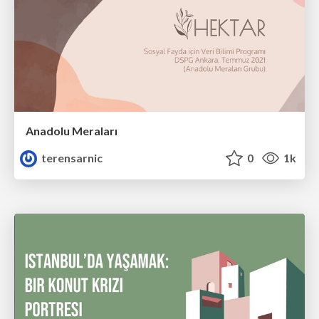
Anadolu Meraları
terensarnic
0
1k