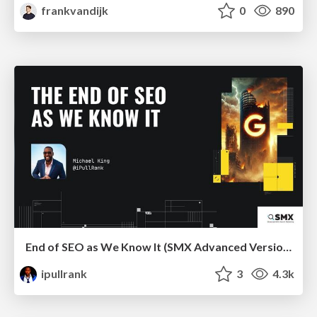
frankvandijk
0
890
End of SEO as We Know It (SMX Advanced Version)
ipullrank
3
4.3k