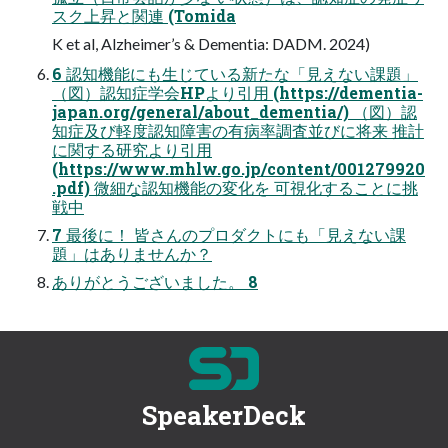
スク上昇と関連 (Tomida
K et al, Alzheimer’s & Dementia: DADM. 2024)
6 認知機能にも⽣じている新たな「⾒えない課題」
（図）認知症学会HPより引⽤ (https://dementia-
japan.org/general/about_dementia/) （図）認
知症及び軽度認知障害の有病率調査並びに将来 推計
に関する研究より引⽤
(https://www.mhlw.go.jp/content/001279920
.pdf) 微細な認知機能の変化を 可視化することに挑
戦中
7 最後に！ 皆さんのプロダクトにも「⾒えない課
題」はありませんか？
ありがとうございました。 8
SpeakerDeck