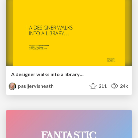
A designer walks into a library…
pauljervisheath
211
24k