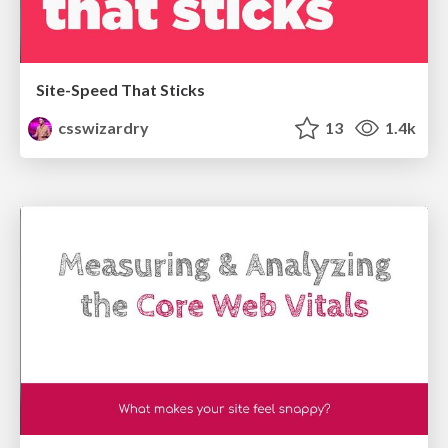
Site-Speed That Sticks
csswizardry
13
1.4k