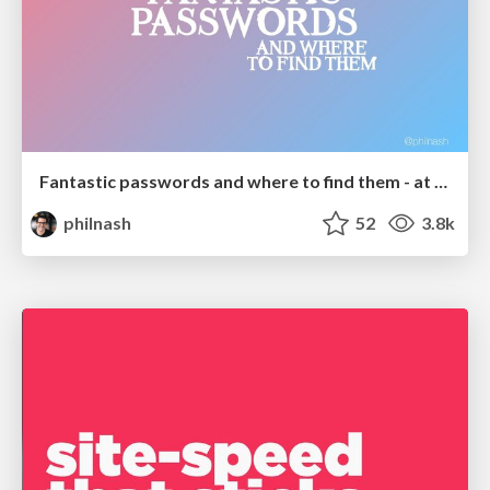
Fantastic passwords and where to find them - at NoRuKo
philnash
52
3.8k