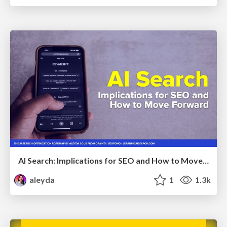
AI Search: Implications for SEO and How to Move Forward - #ShenzhenSEOConference
aleyda
1
1.3k