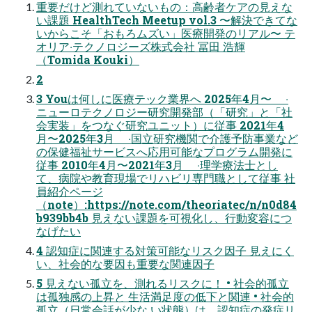
重要だけど測れていないもの：⾼齢者ケアの⾒えな
い課題 HealthTech Meetup vol.3 〜解決できてな
いからこそ「おもろムズい」医療開発のリアル〜 テ
オリア‧テクノロジーズ株式会社 冨⽥ 浩輝
（Tomida Kouki）
2
3 Youは何しに医療テック業界へ 2025年4⽉〜 ‧
ニューロテクノロジー研究開発部（「研究」と「社
会実装」をつなぐ研究ユニット）に従事 2021年4
⽉〜2025年3⽉ ‧国⽴研究機関で介護予防事業など
の保健福祉サービスへ応⽤可能なプログラム開発に
従事 2010年4⽉〜2021年3⽉ ‧理学療法⼠とし
て、病院や教育現場でリハビリ専⾨職として従事 社
員紹介ページ
（note）:https://note.com/theoriatec/n/n0d84
b939bb4b ⾒えない課題を可視化し、⾏動変容につ
なげたい
4 認知症に関連する対策可能なリスク因⼦ ⾒えにく
い、社会的な要因も重要な関連因⼦
5 ⾒えない孤⽴を、測れるリスクに！ • 社会的孤⽴
は孤独感の上昇と ⽣活満⾜度の低下と関連 • 社会的
孤⽴（⽇常会話が少な い状態）は、認知症の発症リ