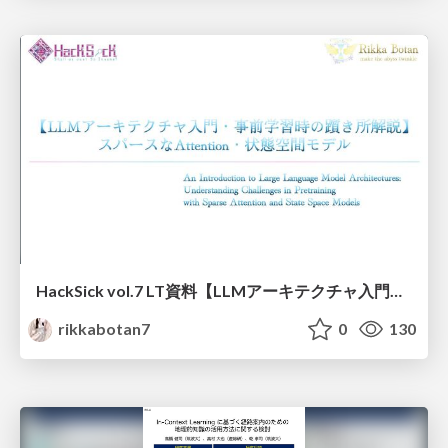
HackSick vol.7 LT資料【LLMアーキテクチャ入門・事前学習時の躓き所解説】 スパースなAttention・状態空間モデル
rikkabotan7
0
130