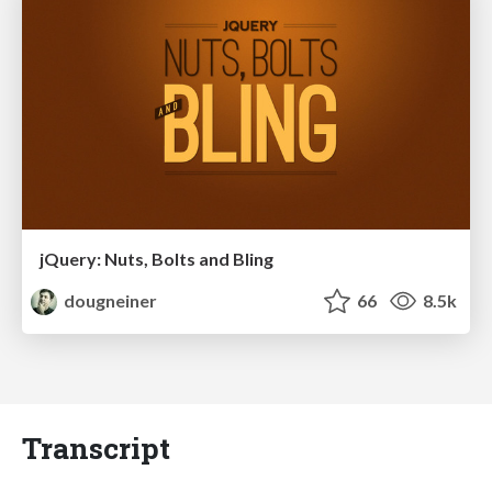
jQuery: Nuts, Bolts and Bling
dougneiner
66
8.5k
Transcript