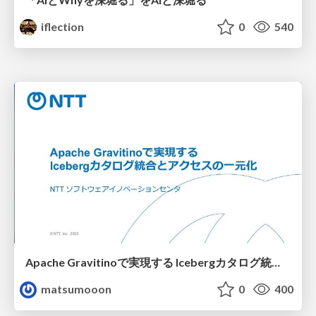
iflection
0
540
Apache Gravitinoで実現する Icebergカタログ統合とアクセスの一元化
matsumooon
0
400