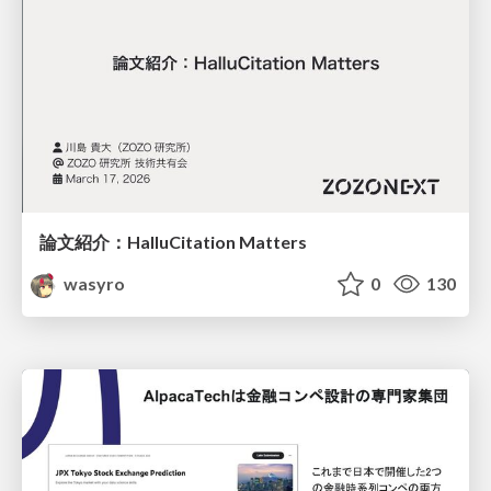
論文紹介：HalluCitation Matters
wasyro
0
130