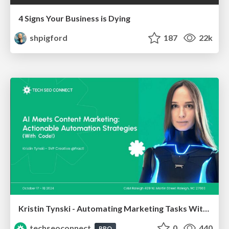
4 Signs Your Business is Dying
shpigford
187
22k
Kristin Tynski - Automating Marketing Tasks With AI
techseoconnect
0
440
PRO