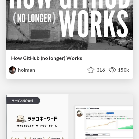
How GitHub (no longer) Works
holman
316
150k