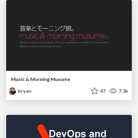
Music & Morning Musume
bryan
47
7.3k