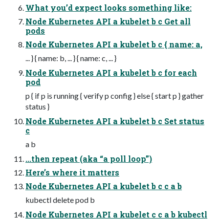
What you’d expect looks something like:
Node Kubernetes API a kubelet b c Get all
pods
Node Kubernetes API a kubelet b c { name: a,
... } { name: b, ... } { name: c, ... }
Node Kubernetes API a kubelet b c for each
pod
p { if p is running { verify p config } else { start p } gather
status }
Node Kubernetes API a kubelet b c Set status
c
a b
...then repeat (aka “a poll loop”)
Here’s where it matters
Node Kubernetes API a kubelet b c c a b
kubectl delete pod b
Node Kubernetes API a kubelet c c a b kubectl