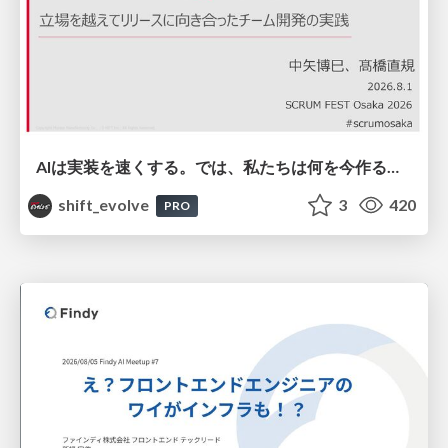
AIは実装を速くする。では、私たちは何を今作るべきか？－立場を越えてリリースに向き合ったチーム開発の実践 / 20260801 Hiromi Nakaya and Naoki Takahashi
shift_evolve
3
420
PRO