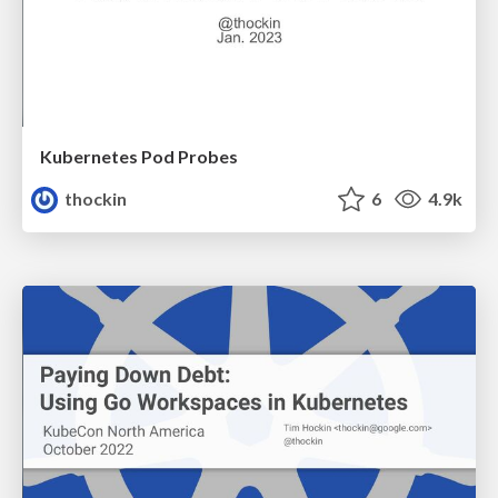
Kubernetes Pod Probes
thockin
6
4.9k