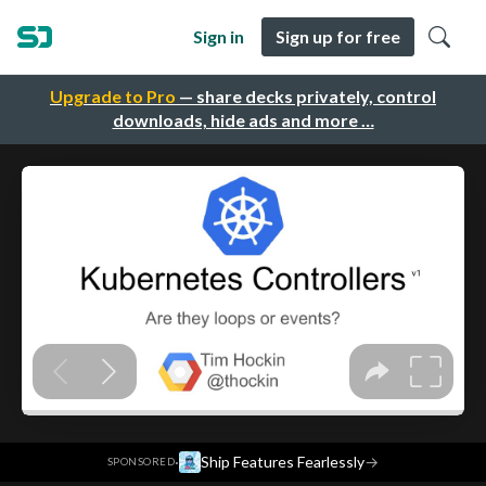
Sign in
Sign up for free
Upgrade to Pro
— share decks privately, control
downloads, hide ads and more …
·
Ship Features Fearlessly
→
SPONSORED