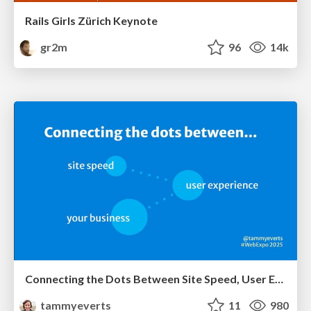
Rails Girls Zürich Keynote
gr2m
96
14k
Connecting the Dots Between Site Speed, User Experience & Your Business [WebExpo 2025]
tammyeverts
11
980