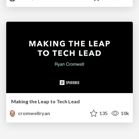
Making the Leap to Tech Lead
cromwellryan
135
10k