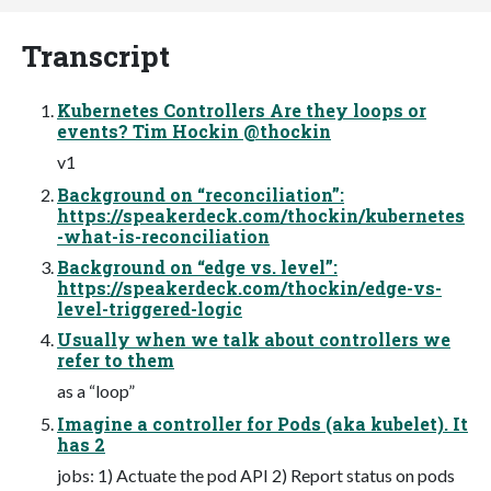
Transcript
Kubernetes Controllers Are they loops or
events? Tim Hockin @thockin
v1
Background on “reconciliation”:
https://speakerdeck.com/thockin/kubernetes
-what-is-reconciliation
Background on “edge vs. level”:
https://speakerdeck.com/thockin/edge-vs-
level-triggered-logic
Usually when we talk about controllers we
refer to them
as a “loop”
Imagine a controller for Pods (aka kubelet). It
has 2
jobs: 1) Actuate the pod API 2) Report status on pods