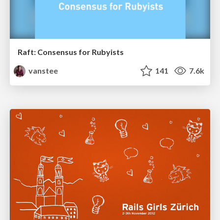
Raft: Consensus for Rubyists
vanstee
141
7.6k