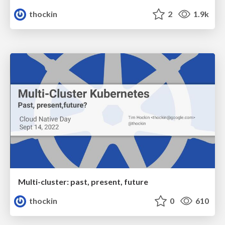
thockin
2
1.9k
Multi-cluster: past, present, future
thockin
0
610