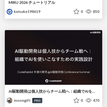
MIRU 2026 チュートリアル
keisuke198619
0
850
AI駆動開発は個人技からチーム戦へ：組織でAIを使いこなすための実践設計
moongift
0
470
PRO