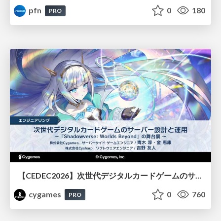
pfn
0
180
PRO
【CEDEC2026】次世代デジタルカードゲームのサーバー設計と運用 〜『Shadowverse: Worlds Beyond』の舞台裏～
cygames
0
760
PRO