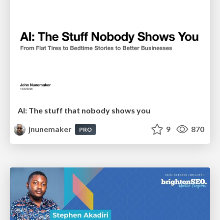
AI: The stuff that nobody shows you
jnunemaker
9
870
PRO