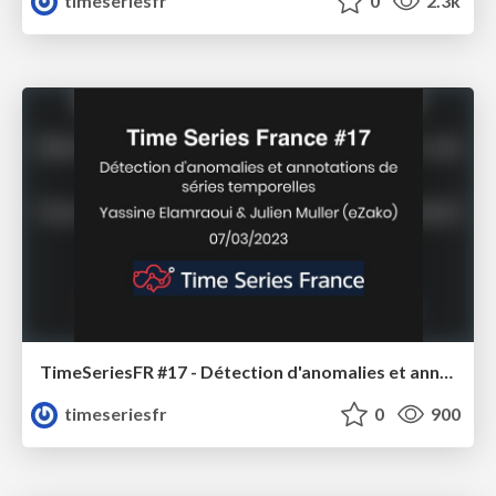
timeseriesfr
0
2.3k
TimeSeriesFR #17 - Détection d'anomalies et annotations de séries temporelles - Intro
timeseriesfr
0
900