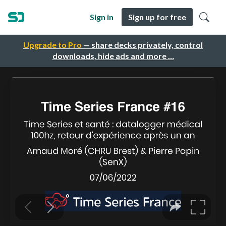
Sign in
Sign up for free
Upgrade to Pro
— share decks privately, control
downloads, hide ads and more …