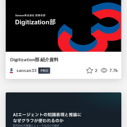
Digitization部 紹介資料
sansan33
2
7.7k
PRO