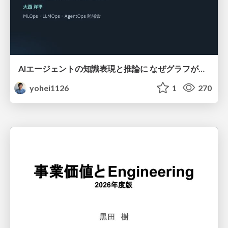
AIエージェントの知識表現と推論に なぜグラフが使われるのか - 記号的AIの復権とニューラルAIとの統合
yohei1126
1
270