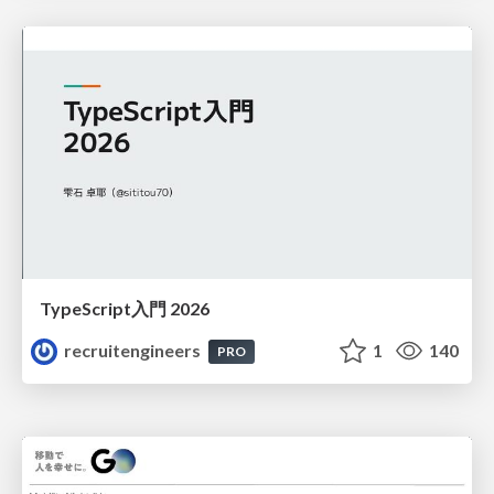
TypeScript入門 2026
recruitengineers
1
140
PRO