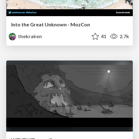
Into the Great Unknown - MozCon
thekraken
41
2.7k