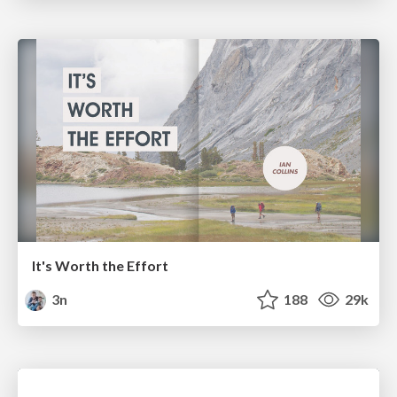
It's Worth the Effort
3n
188
29k