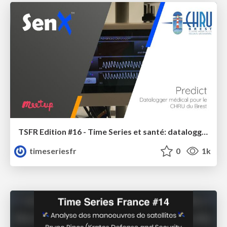
TSFR Edition #16 - Time Series et santé: datalogger médical 100hz, retour d'expérience après un an
timeseriesfr
0
1k