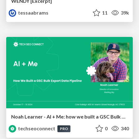
WENDY [Excerpt]
tessaabrams
11
39k
Noah Learner - AI + Me: how we built a GSC Bulk Export data pipeline
techseoconnect
0
340
PRO