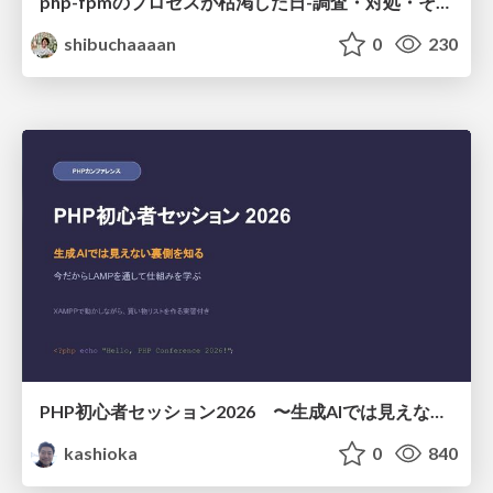
php-fpmのプロセスが枯渇した日-調査・対処・そして本当にやるべきだったこと-
shibuchaaaan
0
230
PHP初心者セッション2026 〜生成AIでは見えない裏側を知る：今だからLAMPを通して仕組みを学ぶ〜
kashioka
0
840