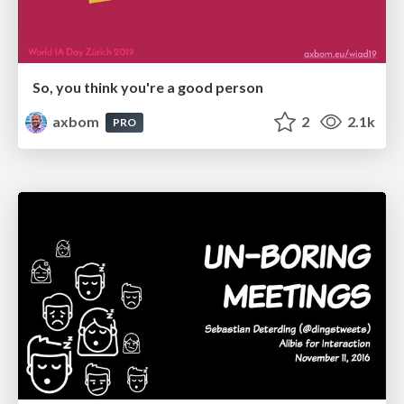
So, you think you're a good person
axbom
2
2.1k
PRO