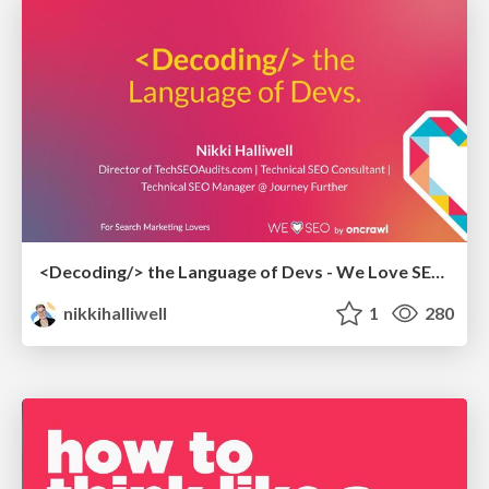
<Decoding/> the Language of Devs - We Love SEO 2024
nikkihalliwell
1
280