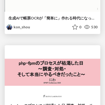
生成AIで帳票OCRが「簡単に」作れる時代になった？
kon_shou
0
530