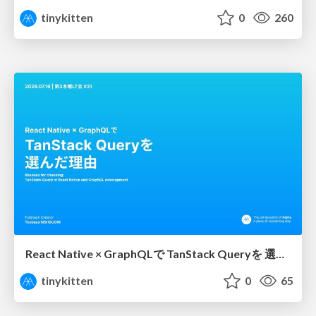
tinykitten
0
260
React Native × GraphQLで TanStack Queryを 選んだ理由
tinykitten
0
65