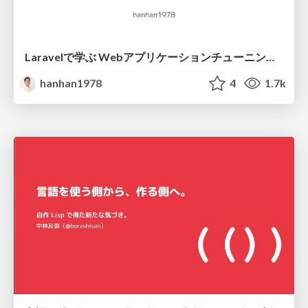
Laravelで学ぶ Webアプリケーションチューニング入門/web_application_tuning_101
hanhan1978
4
1.7k