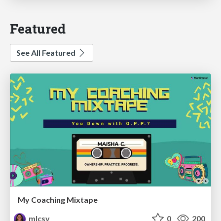
Featured
See All Featured
My Coaching Mixtape
mlcsv
0
200