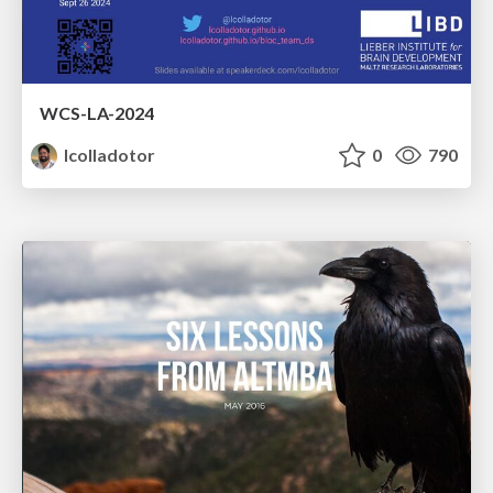
WCS-LA-2024
lcolladotor
0
790