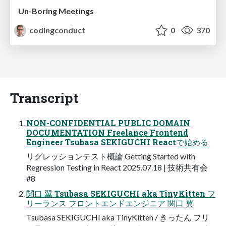
Un-Boring Meetings
codingconduct
0
370
Transcript
NON-CONFIDENTIAL PUBLIC DOMAIN
DOCUMENTATION Freelance Frontend
Engineer Tsubasa SEKIGUCHI Reactで始める
リグレッションテスト概論 Getting Started with
Regression Testing in React 2025.07.18 | 技術共有会
#8
関口 翼 Tsubasa SEKIGUCHI aka TinyKitten フ
リーランス フロントエンドエンジニア 関口 翼
Tsubasa SEKIGUCHI aka TinyKitten / きったん フリ