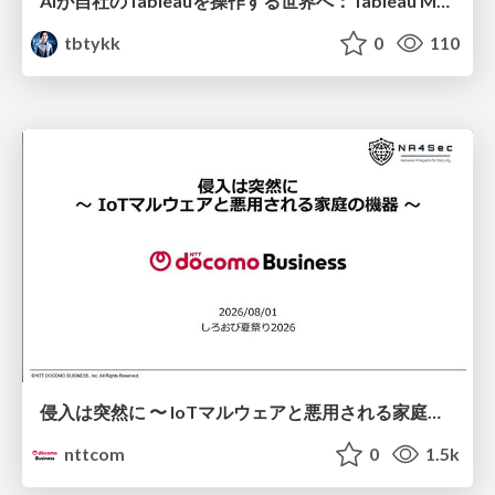
AIが自社のTableauを操作する世界へ：Tableau MCP超入門
tbtykk
0
110
侵入は突然に 〜 IoTマルウェアと悪用される家庭の機器 ～ / When Intrusion Strikes: IoT Malware and the Abuse of Home Devices
nttcom
0
1.5k