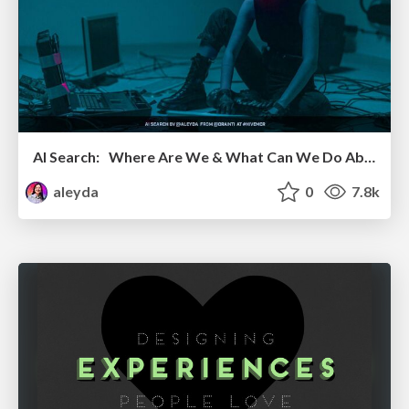
AI Search: Where Are We & What Can We Do About It?
aleyda
0
7.8k