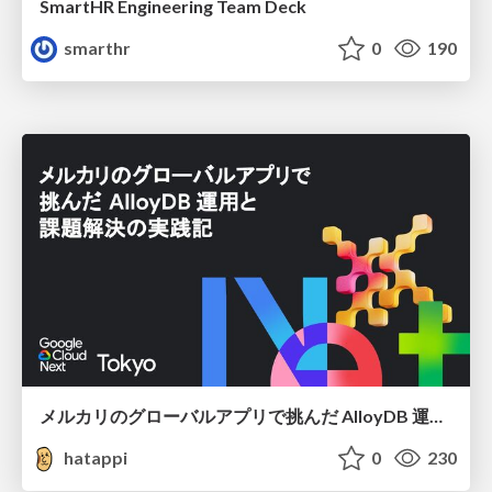
SmartHR Engineering Team Deck
smarthr
0
190
メルカリのグローバルアプリで挑んだ AlloyDB 運用と課題解決の実践記
hatappi
0
230