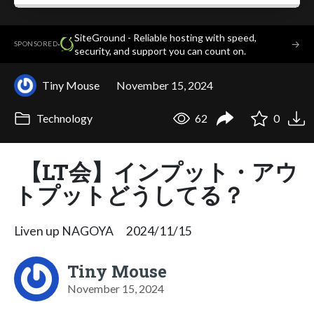
SiteGround - Reliable hosting with speed,
·
→
SPONSORED
security, and support you can count on.
Tiny Mouse
November 15, 2024
Technology
62
0
【LT会】インプット・アウ
トプットどうしてる？
Liven up NAGOYA 2024/11/15
Tiny Mouse
November 15, 2024