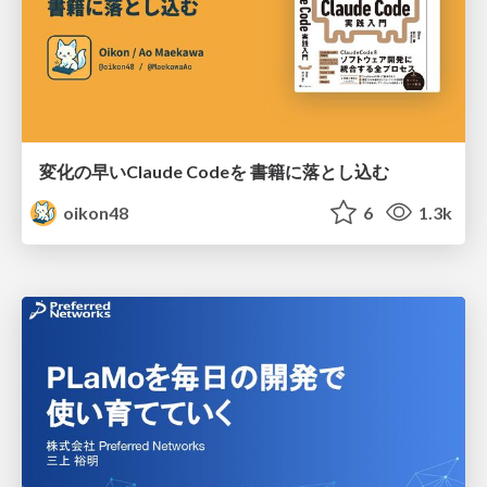
変化の早いClaude Codeを 書籍に落とし込む
oikon48
6
1.3k