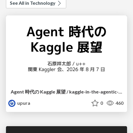
See All in Technology
Agent 時代の Kaggle 展望 / kaggle-in-the-agentic-era
upura
0
460