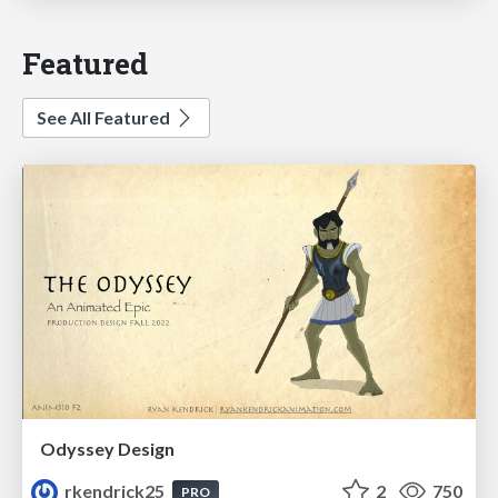
Featured
See All Featured
Odyssey Design
rkendrick25
2
750
PRO