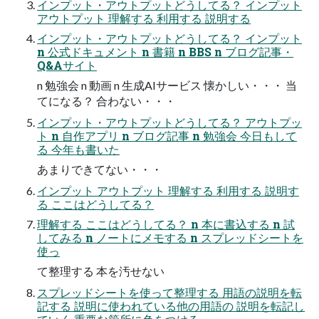
インプット・アウトプットどうしてる？ インプット
アウトプット 理解する 利用する 説明する
インプット・アウトプットどうしてる？ インプット
n 公式ドキュメント n 書籍 n BBS n ブログ記事・
Q&Aサイト
n 勉強会 n 動画 n 生成AIサービス 懐かしい・・・ 当
てになる？ 合わない・・・
インプット・アウトプットどうしてる？ アウトプッ
ト n 自作アプリ n ブログ記事 n 勉強会 今日もして
る 今年も書いた
あまりできてない・・・
インプット アウトプット 理解する 利用する 説明す
る ここはどうしてる？
理解する ここはどうしてる？ n 本に書込する n 試
してみる n ノートにメモする n スプレッドシートを
使っ
て整理する 本を汚せない
スプレッドシートを使って整理する 用語の説明を転
記する 説明に使われている他の用語の 説明を転記し