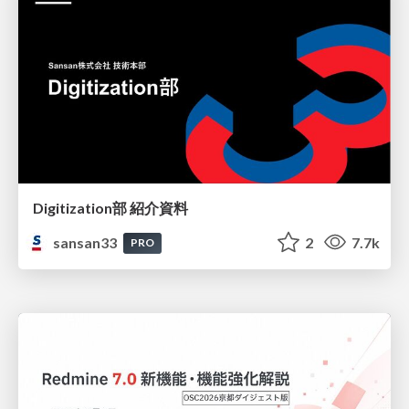
Digitization部 紹介資料
sansan33
2
7.7k
PRO