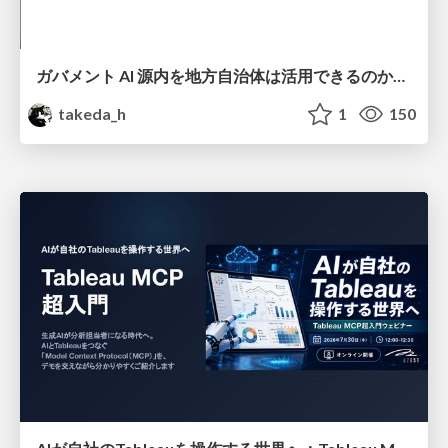
ガバメント AI 源内を地方自治体は活用できるのか 可能性と課題、期待について
takeda_h
1
150