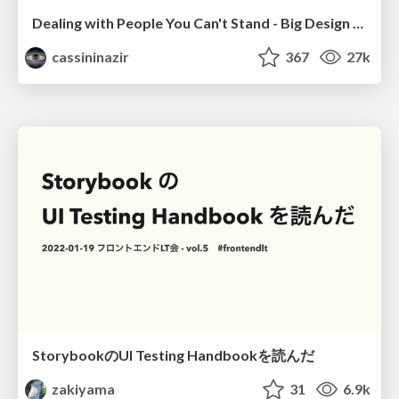
Dealing with People You Can't Stand - Big Design 2015
cassininazir
367
27k
StorybookのUI Testing Handbookを読んだ
zakiyama
31
6.9k