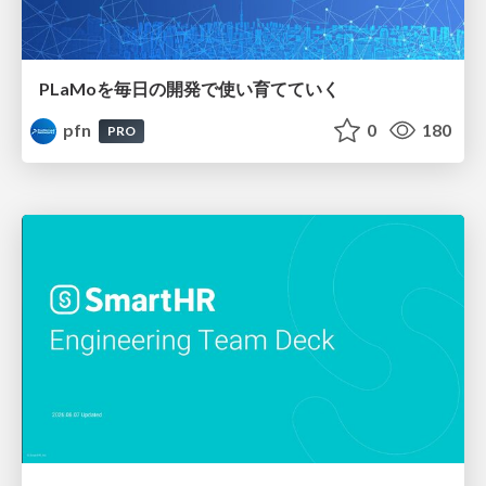
PLaMoを毎日の開発で使い育てていく
pfn
0
180
PRO