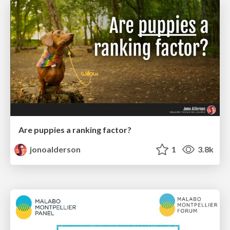
Are puppies a ranking factor?
jonoalderson
1
3.8k