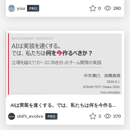
you
0
280
PRO
AIは実装を速くする。では、私たちは何を今作るべきか？－立場を越えてリリースに向き合ったチーム開発の実践 / 20260801 Hiromi Nakaya and Naoki Takahashi
shift_evolve
3
370
PRO