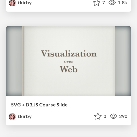
tkirby
7
1.8k
SVG + D3.JS Course Slide
tkirby
0
290