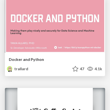
Docker and Python
trallard
47
4.1k