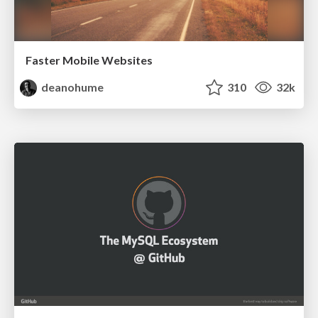
Faster Mobile Websites
deanohume
310
32k