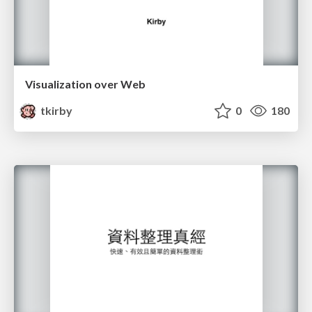
Visualization over Web
tkirby
0
180