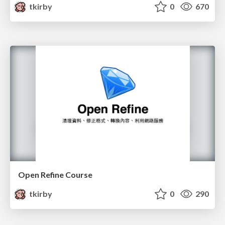
tkirby
0
670
Open Refine Course
tkirby
0
290