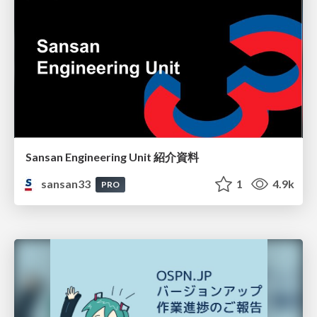
Sansan Engineering Unit 紹介資料
sansan33
1
4.9k
PRO