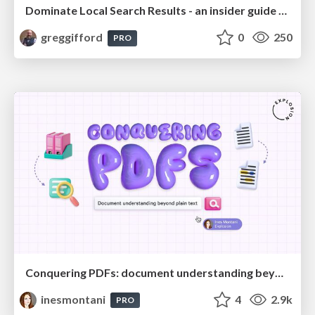
Dominate Local Search Results - an insider guide to GBP, reviews, and Local SEO
greggifford
0
250
PRO
Conquering PDFs: document understanding beyond plain text
inesmontani
4
2.9k
PRO