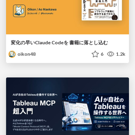
変化の早いClaude Codeを 書籍に落とし込む
oikon48
6
1.2k