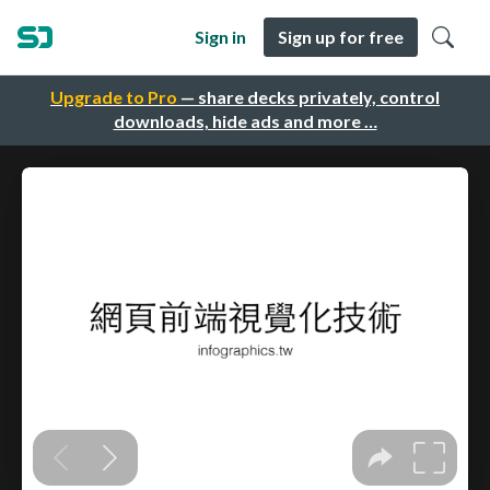
Sign in
Sign up for free
Upgrade to Pro
— share decks privately, control
downloads, hide ads and more …