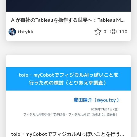
AIが自社のTableauを操作する世界へ：Tableau MCP超入門
tbtykk
0
110
toio・myCobotでフィジカルAIっぽいことを行うための検討（とりあえず調査） / フィジカルAI LT（IoTLTによる開催）