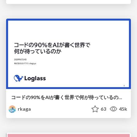
コードの90%をAIが書く世界で何が待っているのか / What awaits us in a world where 90% of the code is written by AI
rkaga
63
45k