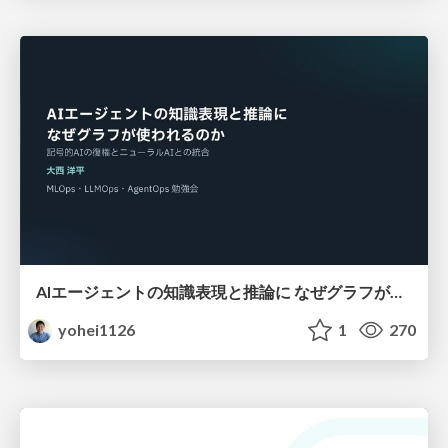
AIエージェントの知識表現と推論に なぜグラフが使われるのか - 記号的AIの復権とニューラルAIとの統合
yohei1126
1
270