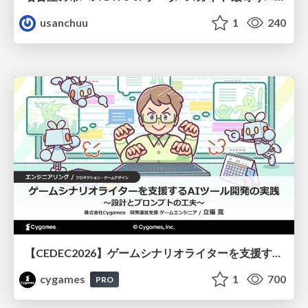
usanchuu
1
240
【CEDEC2026】ゲームシナリオライターを支援するAIツール開発の実践 ― 設計とプロンプトの工夫 ―
cygames
1
700
PRO