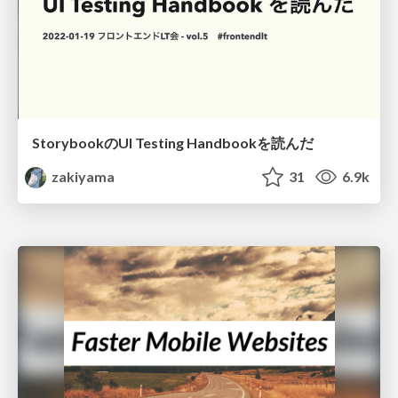
StorybookのUI Testing Handbookを読んだ
zakiyama
31
6.9k