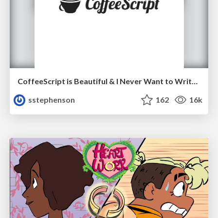
CoffeeScript is Beautiful & I Never Want to Write Plain JavaScript Again
sstephenson
162
16k