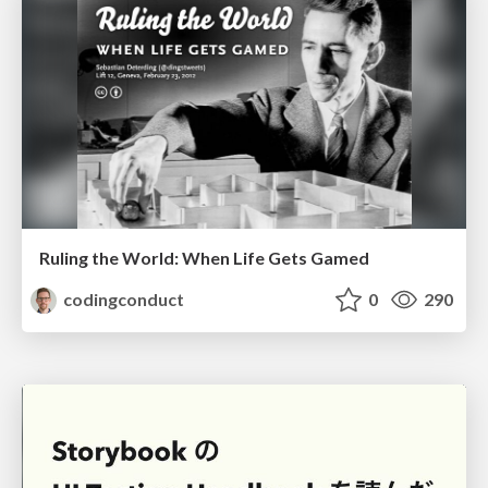
Ruling the World: When Life Gets Gamed
codingconduct
0
290