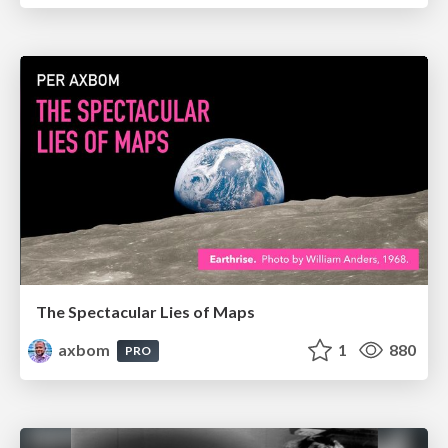
The Spectacular Lies of Maps
axbom
1
880
PRO