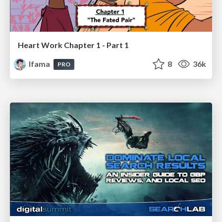
Heart Work Chapter 1 - Part 1
lfama
8
36k
PRO