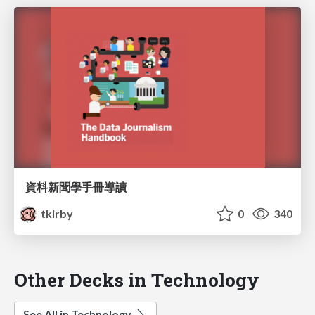
資料新聞學手冊導讀
tkirby
0
340
Other Decks in Technology
See All in Technology