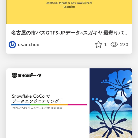
名古屋の市バスGTFS-JPデータ×スガキヤ 最寄りバス停検索をAmazon ElastiCache Serverless for Valkeyで最適化する
usanchuu
1
270