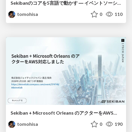
Sekibanのコアを5言語で動かす ― イベントソーシング×WASMでやってみた | Running Sekiban's Core in 5 Languages — Event Sourcing × WASM
tomohisa
0
110
Sekiban + Microsoft Orleans のアクターをAWS対応しました / Sekiban + Microsoft Orleans actors are now supported on AWS.
tomohisa
0
190