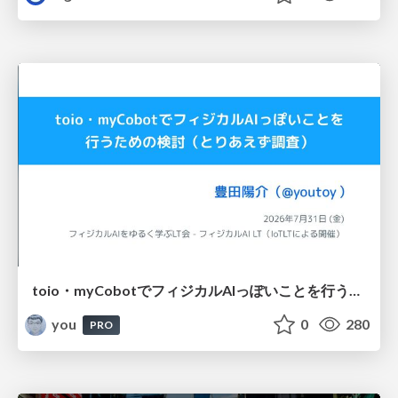
toio・myCobotでフィジカルAIっぽいことを行うための検討（とりあえず調査） / フィジカルAI LT（IoTLTによる開催）
you
0
280
PRO