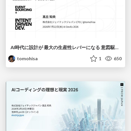
AI時代に設計が 最大の生産性レバーになる 意図駆動開発とデータを消さない設計｜Don't Delete Your Data or Your Intent — Design as the Deepest Lever in the AI Era
tomohisa
1
650