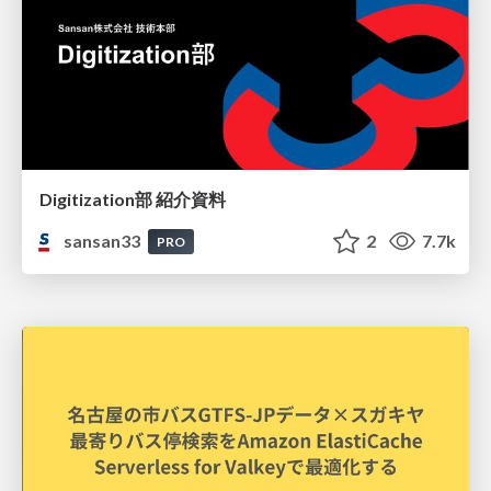
Digitization部 紹介資料
sansan33
2
7.7k
PRO