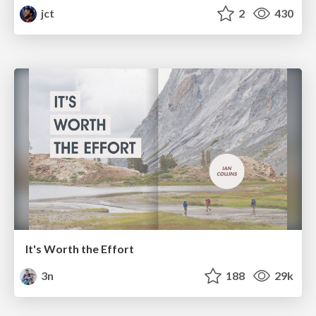
jct
2
430
It's Worth the Effort
3n
188
29k