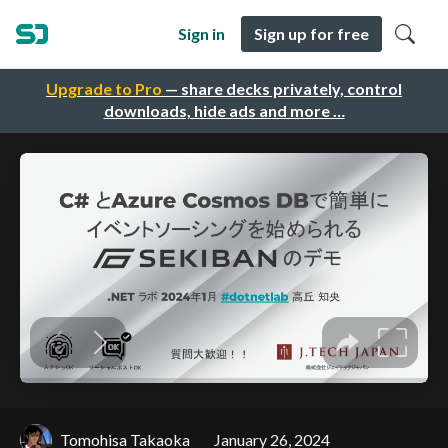
Sign in
Sign up for free
Upgrade to Pro
— share decks privately, control
downloads, hide ads and more …
Tomohisa Takaoka
January 26, 2024