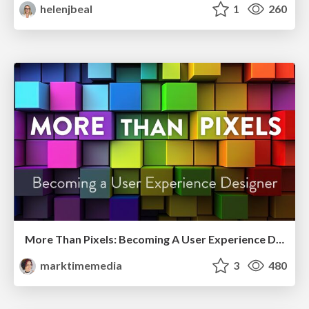
helenjbeal
1
260
More Than Pixels: Becoming A User Experience Designer
marktimemedia
3
480