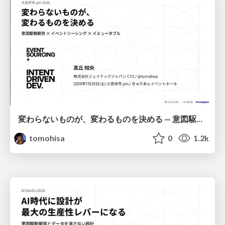
変わらないものが、変わるものを決める — 意図駆動開発 × イベントソーシング × イミュータブル | What Doesn't Change Decides What Can — IDD × Event Sourcing × Immutability
tomohisa
0
1.2k