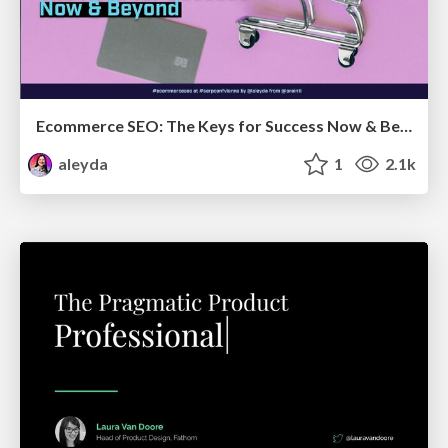
Ecommerce SEO: The Keys for Success Now & Beyond - #SERPConf2024
aleyda
1
2.1k