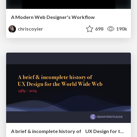
A Modern Web Designer's Workflow
chriscoyier
698
190k
A brief & incomplete history of UX Design for the World Wide Web: 1989–2019