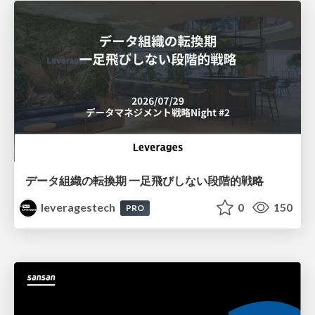
データ組織の転換期 一足飛びしない段階的戦略
leveragestech
0
150
PRO