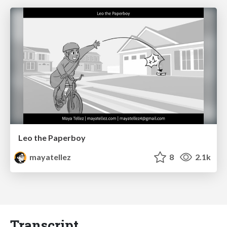
Leo the Paperboy
mayatellez
8
2.1k
Transcript