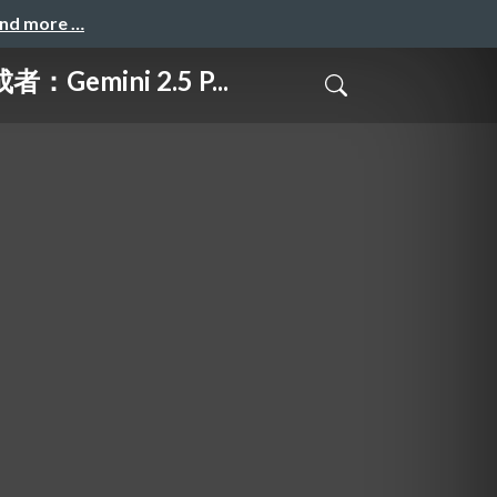
and more …
mini 2.5 P...