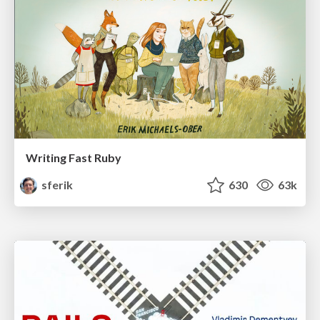
Writing Fast Ruby
sferik
630
63k