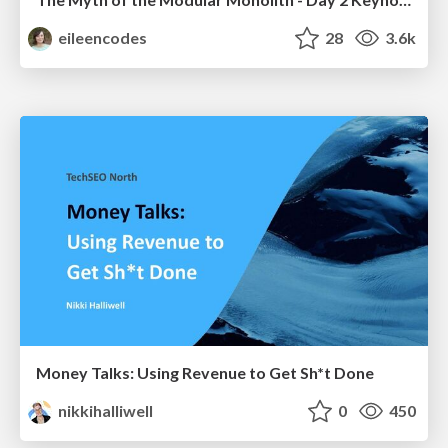
eileencodes
28
3.6k
Money Talks: Using Revenue to Get Sh*t Done
nikkihalliwell
0
450