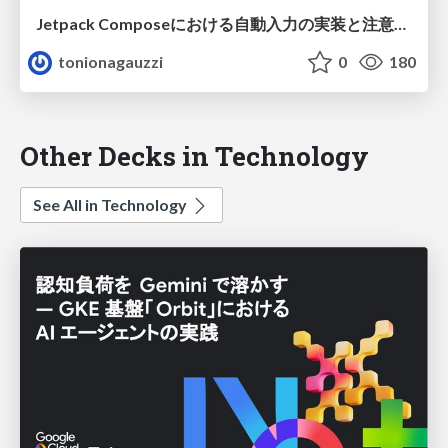
Jetpack Composeにおける自動入力の実装と注意点（作成者：Gemini 2.5 Pro Exp 03-25）
tonionagauzzi
0
180
Other Decks in Technology
See All in Technology