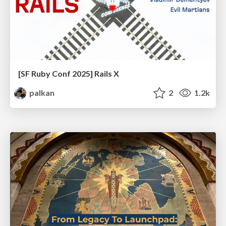
[SF Ruby Conf 2025] Rails X
palkan
2
1.2k