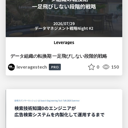
データ組織の転換期 一足飛びしない段階的戦略
leveragestech
0
150
PRO