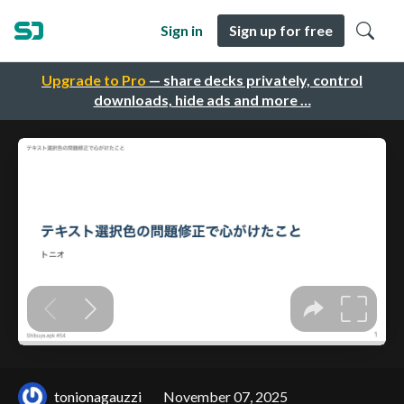
Sign in
Sign up for free
Upgrade to Pro
— share decks privately, control
downloads, hide ads and more …
tonionagauzzi
November 07, 2025