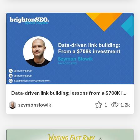
Data-driven link building: lessons from a $708K investment (BrightonSEO talk)
szymonslowik
1
1.2k