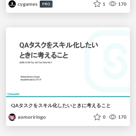
cygames
1
170
PRO
QAタスクをスキル化したいときに考えること
aomoriringo
0
170