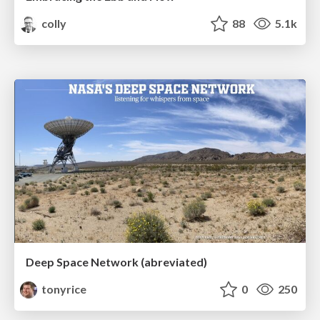
colly
88
5.1k
Deep Space Network (abreviated)
tonyrice
0
250