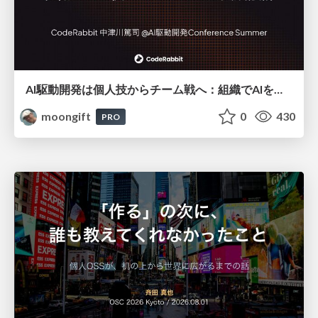
AI駆動開発は個人技からチーム戦へ：組織でAIを使いこなすための実践設計
moongift
0
430
PRO