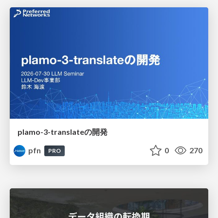
plamo-3-translateの開発
pfn
0
270
PRO