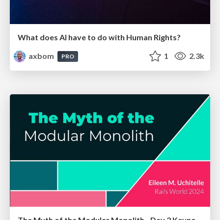
What does AI have to do with Human Rights?
axbom
1
2.3k
PRO
The Myth of the Modular Monolith - Day 2 Keynote - Rails World 2024