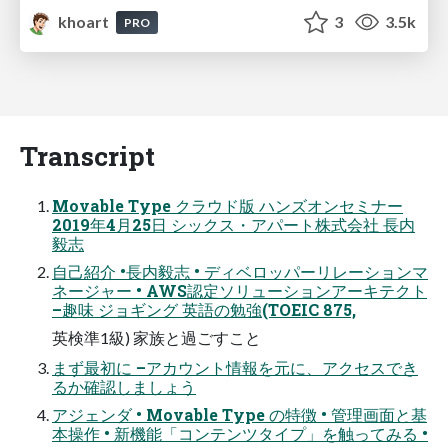
khoart
3
3.5k
PRO
Transcript
Movable Type クラウド版 ハンズオンセミナー
2019年4月25日 シックス・アパート株式会社 長内
毅志
自己紹介 •長内毅志 • ディベロッパーリレーションマ
ネージャー • AWS認定ソリューションアーキテクト
–趣味 ジョギング 英語の勉強(TOEIC 875,
英検準1級) 家族と過ごすこと
まず最初に –アカウント情報を元に、アクセスでき
るか確認しましょう
アジェンダ • Movable Type の特徴 • 管理画面と基
本操作 • 新機能「コンテンツタイプ」を触ってみる •