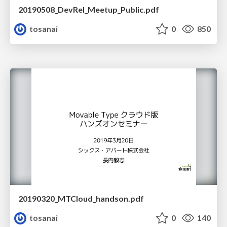
20190508_DevRel_Meetup_Public.pdf
tosanai
0
850
20190320_MTCloud_handson.pdf
tosanai
0
140