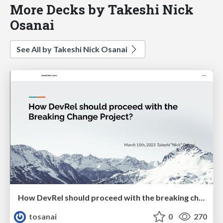
More Decks by Takeshi Nick
Osanai
See All by Takeshi Nick Osanai
How DevRel should proceed with the breaking change project?
tosanai
0
270