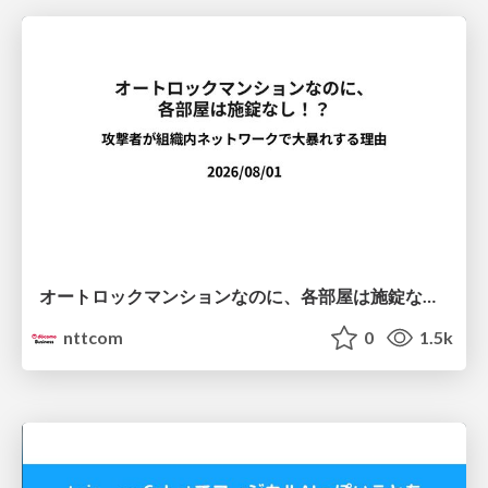
オートロックマンションなのに、各部屋は施錠なし！？ 攻撃者が組織内ネットワークで大暴れする理由 / The Front Door Is Locked, but the Rooms Are Wide Open: Why Attackers Move Freely Inside Enterprise Networks
nttcom
0
1.5k