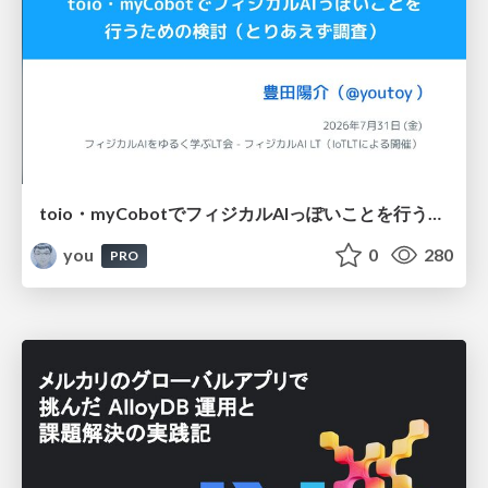
toio・myCobotでフィジカルAIっぽいことを行うための検討（とりあえず調査） / フィジカルAI LT（IoTLTによる開催）
you
0
280
PRO