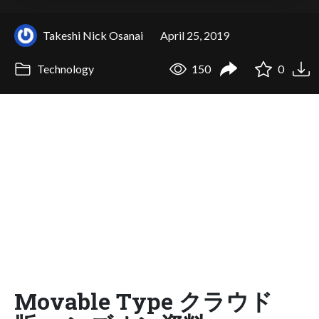
Takeshi Nick Osanai
April 25, 2019
Technology
150
0
Movable Type クラウド