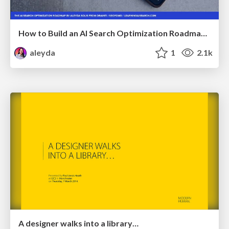
How to Build an AI Search Optimization Roadmap - Criteria and Steps to Take #SEOIRL
aleyda
1
2.1k
A designer walks into a library…