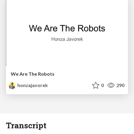
We Are The Robots
honzajavorek
0
290
Transcript