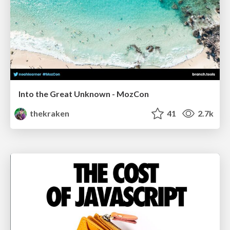
Into the Great Unknown - MozCon
thekraken
41
2.7k