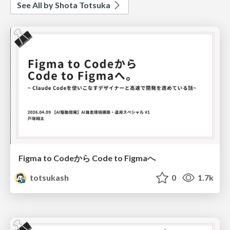
See All by Shota Totsuka
Figma to Codeから Code to Figmaへ
totsukash
0
1.7k