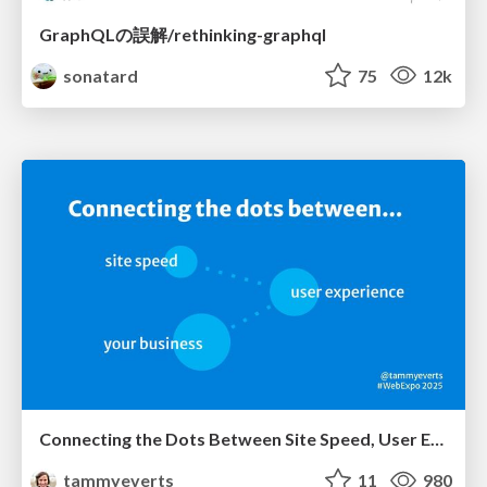
GraphQLの誤解/rethinking-graphql
sonatard
75
12k
Connecting the Dots Between Site Speed, User Experience & Your Business [WebExpo 2025]
tammyeverts
11
980