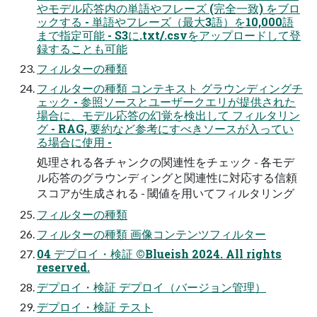
やモデル応答内の単語やフレーズ (完全一致) をブロ
ックする - 単語やフレーズ（最大3語）を10,000語
まで指定可能 - S3に.txt/.csvをアップロードして登
録することも可能
フィルターの種類
フィルターの種類 コンテキスト グラウンディングチ
ェック - 参照ソースとユーザークエリが提供された
場合に、モデル応答の幻覚を検出して フィルタリン
グ - RAG, 要約など参考にすべきソースが入ってい
る場合に使用 -
処理される各チャンクの関連性をチェック - 各モデ
ル応答のグラウンディングと関連性に対応する信頼
スコアが生成される - 閾値を用いてフィルタリング
フィルターの種類
フィルターの種類 画像コンテンツフィルター
04 デプロイ・検証 ©Blueish 2024. All rights
reserved.
デプロイ・検証 デプロイ（バージョン管理）
デプロイ・検証 テスト