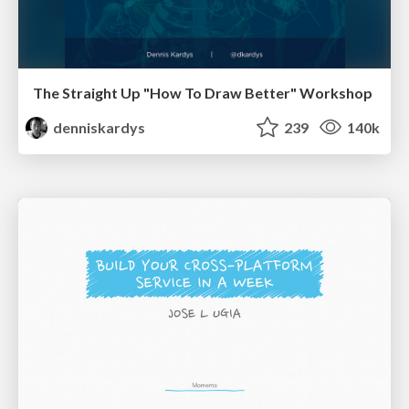
The Straight Up "How To Draw Better" Workshop
denniskardys
239
140k