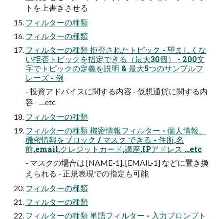
トを上書きさせる
フィルターの種類
フィルターの種類
フィルターの種類 拒否されたトピック - 望ましくな
い拒否トピックを指定できる（最大30個） - 200文
字でトピックの定義を説明 & 最大5つのサンプルフ
レーズ - 例
- 投資アドバイスに関する内容 - 仮想通貨に関する内
容 - …etc
フィルターの種類
フィルターの種類 機密情報フィルター - 個人情報、
機密情報をブロック / マスク できる - 住所,名
前,email,クレジットカード,講座,IPアドレス …etc
- マスクの場合は [NAME-1], [EMAIL-1] などに置き換
えられる - 正規表現での指定も可能
フィルターの種類
フィルターの種類
フィルターの種類 単語フィルター - 入力プロンプト