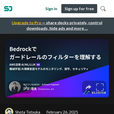
Sign in
Sign up for free
Upgrade to Pro
— share decks privately, control
downloads, hide ads and more …
Shota Totsuka
February 26, 2025