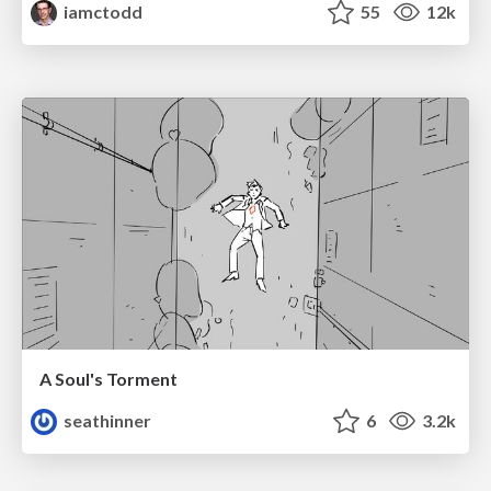
iamctodd
55
12k
A Soul's Torment
seathinner
6
3.2k