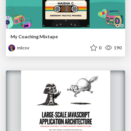
My Coaching Mixtape
mlcsv
0
190