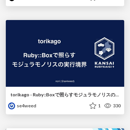
torikago - Ruby::Boxで照らすモジュラモノリスの実行境界
se4weed
1
330