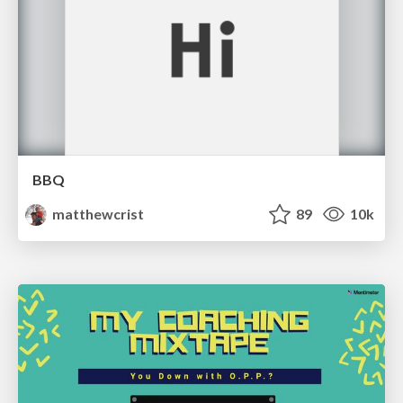
BBQ
matthewcrist
89
10k