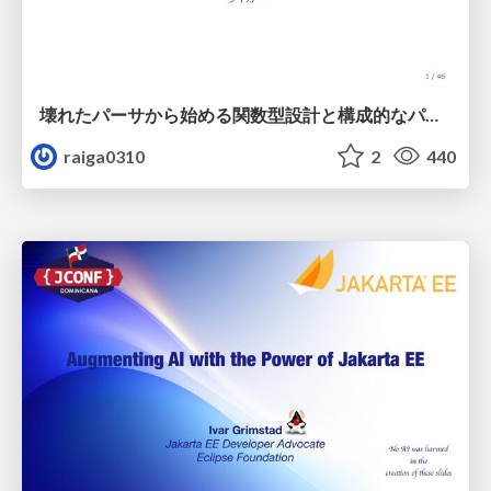
壊れたパーサから始める関数型設計と構成的なパーサ #fp_matsuri
raiga0310
2
440