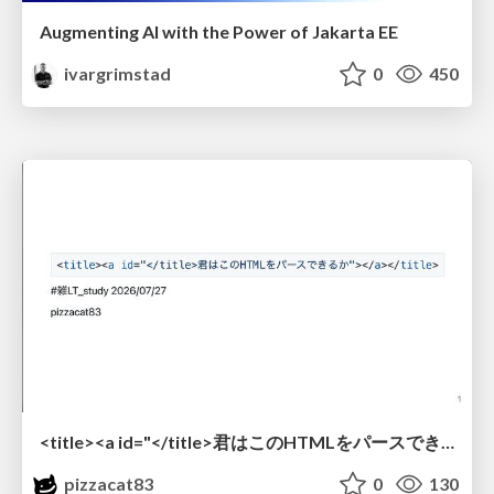
Augmenting AI with the Power of Jakarta EE
ivargrimstad
0
450
<title><a id="</title>君はこのHTMLをパースできるか"></a></title> #雑LT_study
pizzacat83
0
130