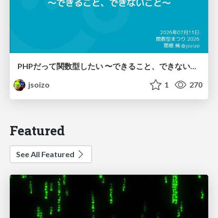
PHPだって関数型したい 〜できること、できないこと〜 / fp-in-php
jsoizo
1
270
Featured
See All Featured