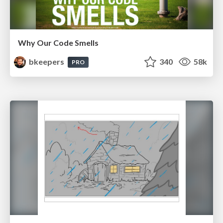
Why Our Code Smells
bkeepers
340
58k
PRO