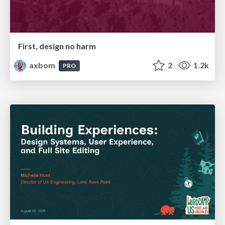
First, design no harm
axbom
2
1.2k
PRO