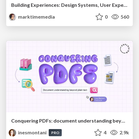
Building Experiences: Design Systems, User Experience, and Full Site Editing
marktimemedia
0
560
Conquering PDFs: document understanding beyond plain text
inesmontani
4
2.9k
PRO