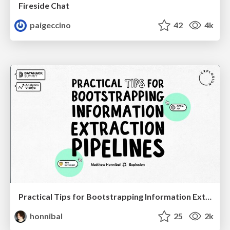
Fireside Chat
paigeccino
42
4k
Practical Tips for Bootstrapping Information Extraction Pipelines
honnibal
25
2k