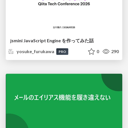
jsmini JavaScript Engine を作ってみた話
yosuke_furukawa
0
290
PRO