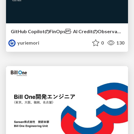
GitHub CopilotのFinOps - AI CreditのObservabilityと価値を生むためのエージェント設計
yuriemori
0
130