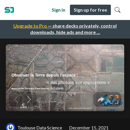
Sign in
Sign up for free
Upgrade to Pro
— share decks privately, control
downloads, hide ads and more …
Toulouse Data Science
December 15, 2021