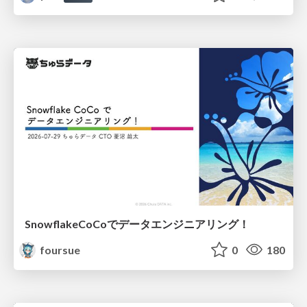
SnowflakeCoCoでデータエンジニアリング！
foursue
0
180