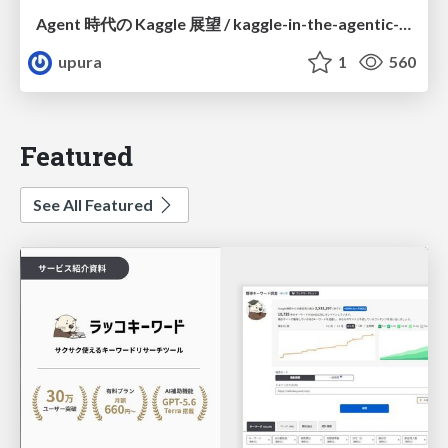
Agent 時代の Kaggle 展望 / kaggle-in-the-agentic-era
upura
1
560
Featured
See All Featured