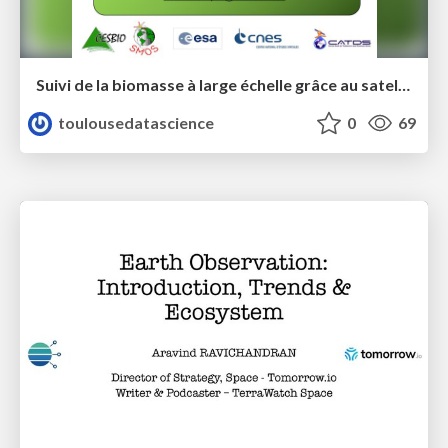
Suivi de la biomasse à large échelle grâce au satellite SMOS - Toulouse Data Science - Emma Bousquet
toulousedatascience
0
69