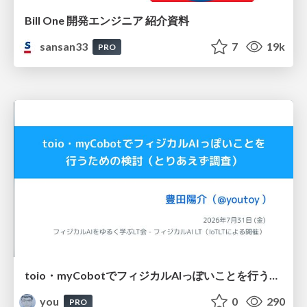
Bill One 開発エンジニア 紹介資料
sansan33
7
19k
PRO
toio・myCobotでフィジカルAIっぽいことを行うための検討（とりあえず調査） / フィジカルAI LT（IoTLTによる開催）
you
0
290
PRO