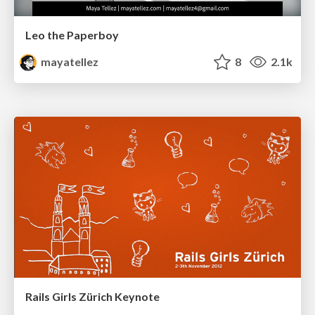
Leo the Paperboy
mayatellez
8
2.1k
Rails Girls Zürich Keynote