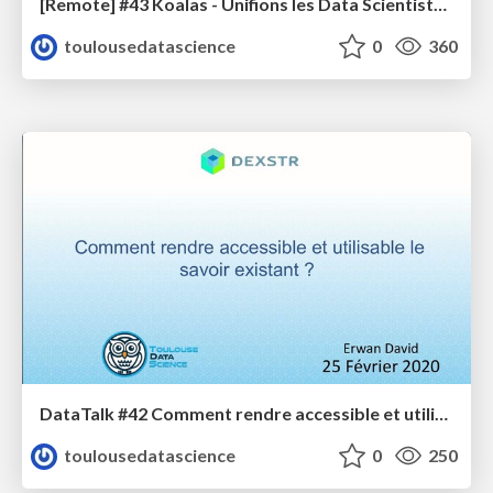
[Remote] #43 Koalas - Unifions les Data Scientists et les Data Engineers
toulousedatascience
0
360
DataTalk #42 Comment rendre accessible et utilisable le savoir existant
toulousedatascience
0
250