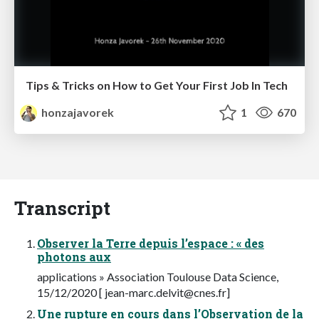
Tips & Tricks on How to Get Your First Job In Tech
honzajavorek
1
670
Transcript
Observer la Terre depuis l’espace : « des
photons aux
applications » Association Toulouse Data Science,
15/12/2020 [
jean-marc.delvit@cnes.fr
]
Une rupture en cours dans l’Observation de la