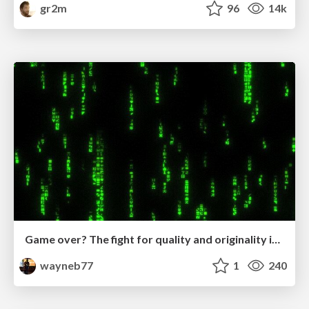
gr2m
96
14k
Game over? The fight for quality and originality in the time of robots
wayneb77
1
240