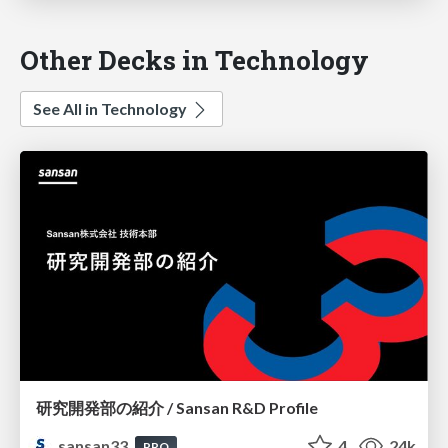
Other Decks in Technology
See All in Technology
研究開発部の紹介 / Sansan R&D Profile
sansan33
4
24k
PRO