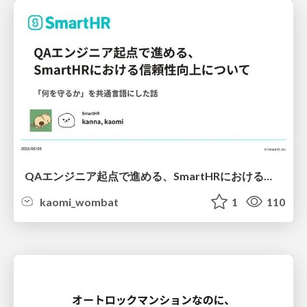
QAエンジニア起点で進める、SmartHRにおける信頼性向上について
kaomi_wombat
1
110