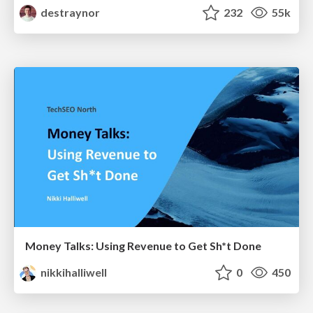
destraynor
232
55k
Money Talks: Using Revenue to Get Sh*t Done
nikkihalliwell
0
450