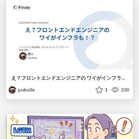
え？フロントエンドエンジニアの ワイがインフラも！？
puku0x
1
330