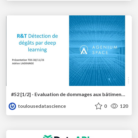
#52 [1/2] - Evaluation de dommages aux bâtiments sur images THR par deep learning
toulousedatascience
0
120