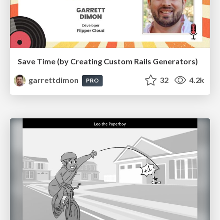
Save Time (by Creating Custom Rails Generators)
garrettdimon
32
4.2k
PRO