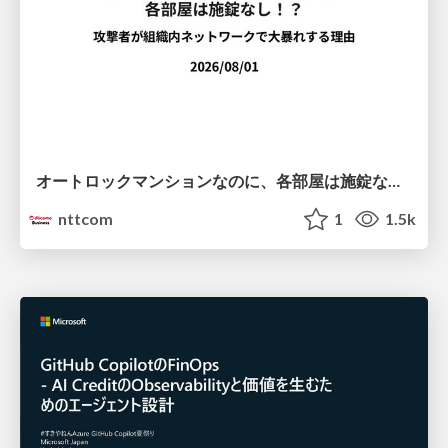
オートロックマンションなのに、各部屋は施錠なし！？ 攻撃者が組織内ネットワークで大暴れする理由 / The Front Door Is Locked, but the Rooms Are Wide Open: Why Attackers Move Freely Inside Enterprise Networks
nttcom
1
1.5k