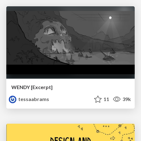
WENDY [Excerpt]
tessaabrams
11
39k