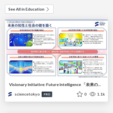
See All in Education
Visionary Initiative: Future Intelligence 「未来の知性と社会の礎を築く」｜Science Tokyo（東京科学大学）
sciencetokyo
0
1.1k
PRO