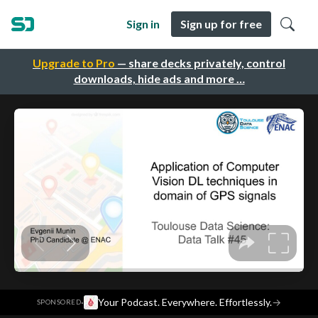
Sign in
Sign up for free
Upgrade to Pro
— share decks privately, control
downloads, hide ads and more …
·
Your Podcast. Everywhere. Effortlessly.
→
SPONSORED