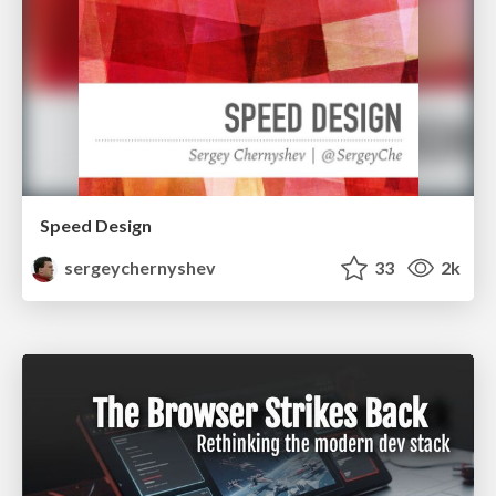
Speed Design
sergeychernyshev
33
2k