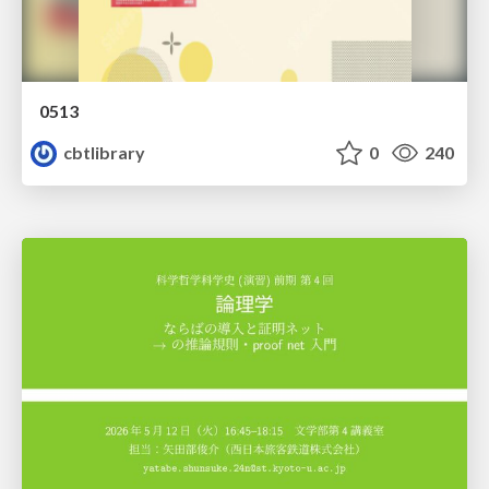
0513
cbtlibrary
0
240