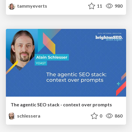
tammyeverts
11
980
The agentic SEO stack - context over prompts
schlessera
0
860