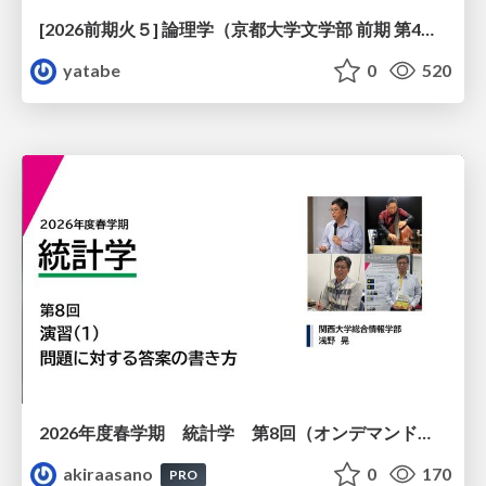
[2026前期火５] 論理学（京都大学文学部 前期 第4回）「 ならば（→）の導入と証明ネット」
yatabe
0
520
2026年度春学期 統計学 第8回（オンデマンド配信回） 演習（１）・問題に対する答案の書き方 (2026. 5. 21)
akiraasano
0
170
PRO