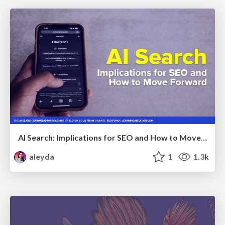
AI Search: Implications for SEO and How to Move Forward - #ShenzhenSEOConference
aleyda
1
1.3k