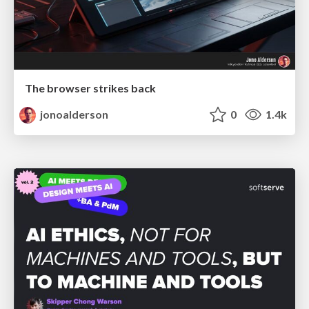
The browser strikes back
jonoalderson
0
1.4k