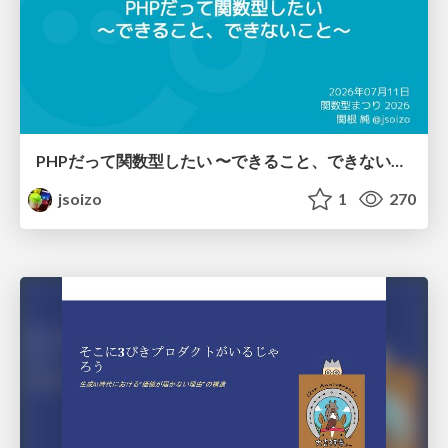
PHPだって関数型したい 〜できること、できないこと〜 / fp-in-php
jsoizo
1
270