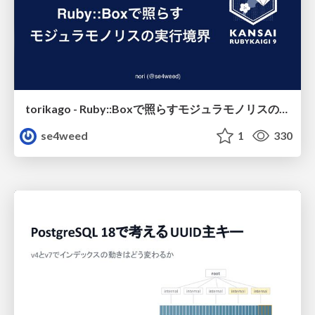
torikago - Ruby::Boxで照らすモジュラモノリスの実行境界
se4weed
1
330