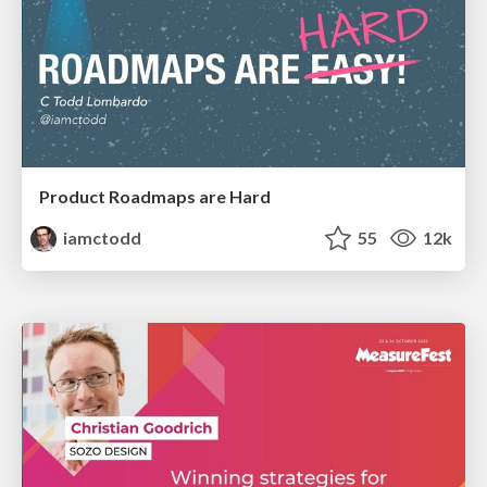
Product Roadmaps are Hard
iamctodd
55
12k