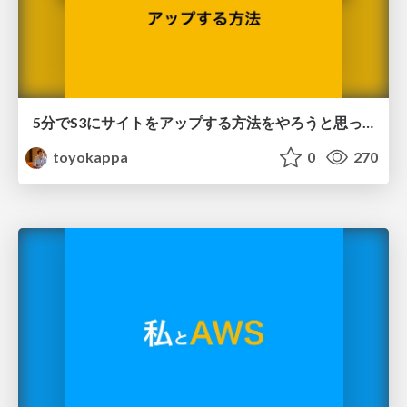
5分でS3にサイトをアップする方法をやろうと思ったら90分ハマり倒した話
toyokappa
0
270