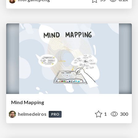
Mind Mapping
helmedeiros
1
300
PRO