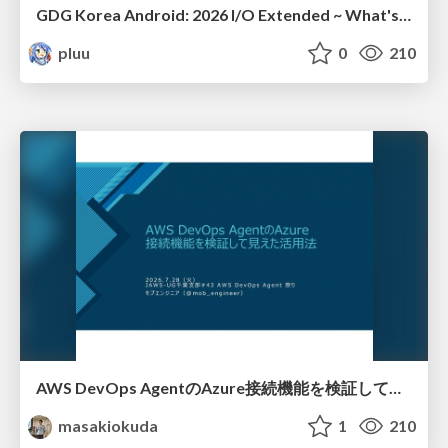
GDG Korea Android: 2026 I/O Extended ~ What's new in Android development tools
pluu
0
210
AWS DevOps AgentのAzure接続機能を検証して見えた活用法／Use Cases Verified for the AWS DevOps Agent's Azure Connectivity Feature
masakiokuda
1
210