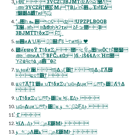
͓͜ͱΘΓ  3VCZʢ3BJMTʣΛલఏʹ࿩Λ͠·͕͢
܈അʹ3VCZҊ͕݅ͳ͍͔΋͠Ε·ͤΜɻ ͔͠͠ͳ͕Βɺݴޠ͕ҧͬͯ΋ټΈऔΕΔ
෦෼͸͋Δ͸ͣͳͷͰ͝ཧղ͍ͩ͘͞ɻ
͘͠Έ੡࡞ॴͱ͍͏ શࣾһϑϧϦϞʔτͷ ձࣾͰࡢ೥݄͔Β
3BJMTΤϯδχΞ ͱͯ͠ಇ͍͍ͯ·͢
ఱ࢖ͷΑ͏ʹՄѪ͍ զ͕ࢠ͕஀ੜ͠·ͨ͠ʂ ࠷ۙͷग़དྷࣄ ❤
౰࣌ͷεϖοΫ ΤϯδχΞྺ೥ϲ݄ ਓࡐ঺հͷӦۀϚϯͱͯ͠೔໷
അंഅͷΑ͏ʹಇ͍͍ͯ·ͨ͠ 8FCܥεΩϧ )5.-ɺ$44ΛᅂΉఔ౓
ϓϩάϥϛϯάܦݧ΋΄΅θϩ
ษڧ๏ͷࡾํ਑ ग़དྷΔݶΓ͓ۚ͸ֻ͚ͳ͍ ग़དྷΔݶΓ࣌ؒΛ஫͙
ແବͳ࣌ؒ͸ֻ͚ͳ͍ 
ແବͳ࣌ؒΛֻ͚ͳ͍ͨΊʹ͸ʁ ʮΤϯδχΞʯʹʮస৬͢Δʯͷʹ ඞཁͳ͜ͱ͸Կ͔Λߟ͑Δ

ʮΤϯδχΞʯʹඞཁͳ͜ͱ͸Կ͔ʁ Ϟϊ͕࡞ΕΔ͜ͱ 
ʮస৬͢Δʯͷʹඞཁͳ͜ͱ͸Կ͔ʁ ؤுͬͨূڌ͕ఏࣔͰ͖Δ͜ͱ 
ͭ·Γ 
ϞϊΛ࡞Δ͜ͱʹ ूத͢Ε͹͍͍ΜͰ͢ 
ؤுͬͨূڌΛ࢒͢͜ͱʹ ूத͢Ε͹͍͍ΜͰ͢ 