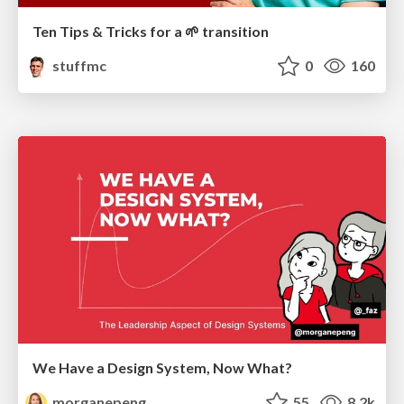
Ten Tips & Tricks for a 🌱 transition
stuffmc
0
160
We Have a Design System, Now What?
morganepeng
55
8.2k