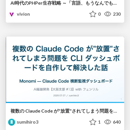
AI時代のPHPer生存戦略 ～「言語、もうなんでもよくない？」に本気で向き合う～
vivion
0
230
複数の Claude Code が"放置"されてしまう問題をCLI ダッシュボードを自作して解決した話
sumihiro3
1
640