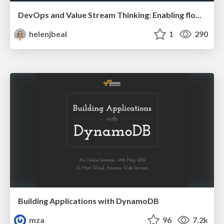
DevOps and Value Stream Thinking: Enabling flow, efficiency and business value
helenjbeal
1
290
Building Applications with DynamoDB
mza
96
7.2k