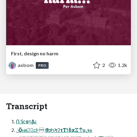
First, design no harm
axbom
2
1.2k
PRO
Transcript
݁Ռʹίϛοτ͢Δɻ
ݩӦۀ৬ͷԶ͕ϲ݄Ͱ ϑϧϦϞʔτΤϯδχΞʹͳͬͨษڧ๏