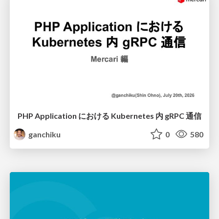
PHP Application における Kubernetes 内 gRPC 通信
ganchiku
0
580