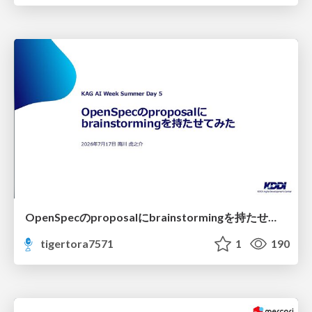
OpenSpecのproposalにbrainstormingを持たせてみた
tigertora7571
1
190