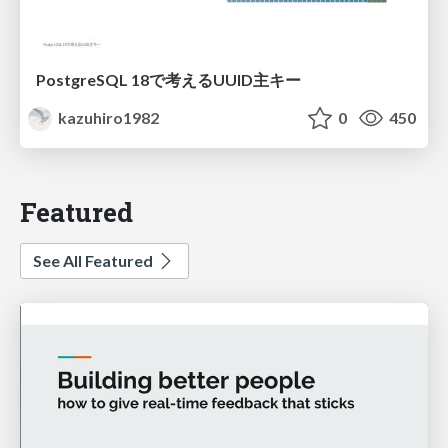
PostgreSQL 18で考えるUUID主キー
kazuhiro1982
0
450
Featured
See All Featured