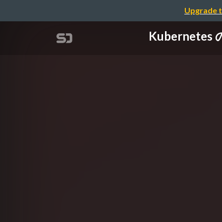
Upgrade t
Kubernete