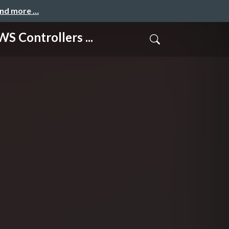
and more …
trollers ...