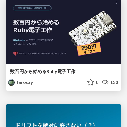
数百円から始めるRuby電子工作
tarosay
0
130