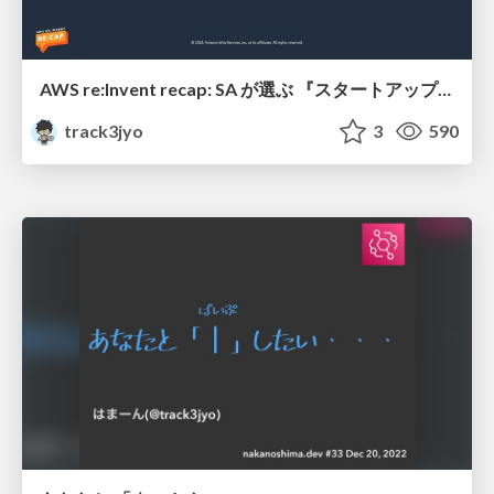
AWS re:Invent recap: SA が選ぶ 『スタートアップに嬉しい新サービス・新機能』 #AWSStartupfm
track3jyo
3
590