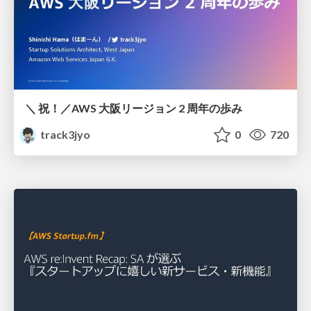
＼ 祝！／AWS 大阪リージョン 2 周年の歩み
track3jyo
0
720