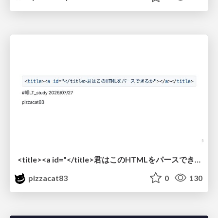
<title><a id="</title>君はこのHTMLをパースできるか"></a></title> #雑LT_study
pizzacat83
0
130