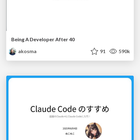
Being A Developer After 40
akosma
91
590k