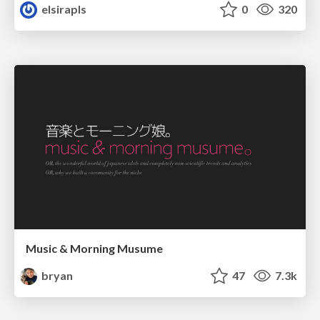
elsirapls
0
320
Music & Morning Musume
bryan
47
7.3k