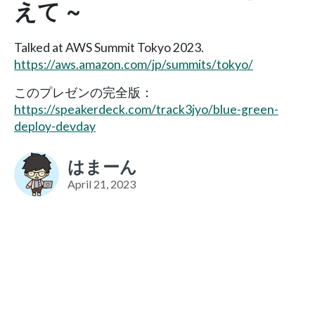
えて ~
Talked at AWS Summit Tokyo 2023.
https://aws.amazon.com/jp/summits/tokyo/
このプレゼンの完全版：
https://speakerdeck.com/track3jyo/blue-green-
deploy-devday
はまーん
April 21, 2023