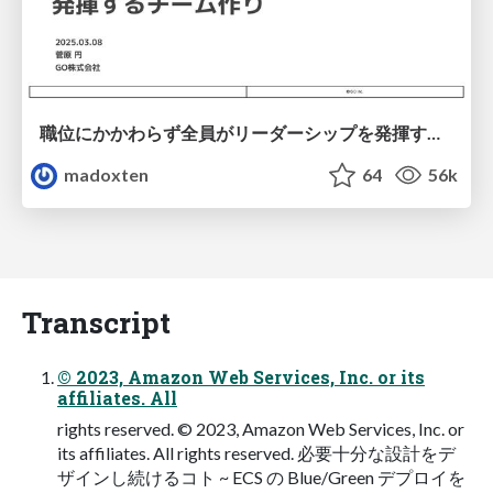
職位にかかわらず全員がリーダーシップを発揮するチーム作り / Building a team where everyone can demonstrate leadership regardless of position
madoxten
64
56k
Transcript
© 2023, Amazon Web Services, Inc. or its
affiliates. All
rights reserved. © 2023, Amazon Web Services, Inc. or
its affiliates. All rights reserved. 必要⼗分な設計をデ
ザインし続けるコト ~ ECS の Blue/Green デプロイを