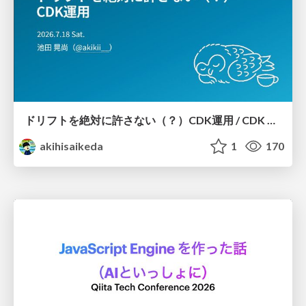
ドリフトを絶対に許さない（？）CDK運用 / CDK Ops with Zero Tolerance for Drifts (?)
akihisaikeda
1
170