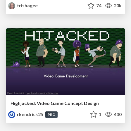
trishagee
74
20k
Highjacked: Video Game Concept Design
rkendrick25
1
430
PRO