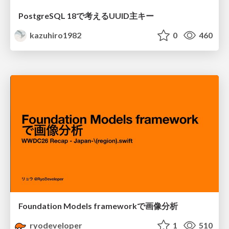
PostgreSQL 18で考えるUUID主キー
kazuhiro1982
0
460
Foundation Models frameworkで画像分析
ryodeveloper
1
510