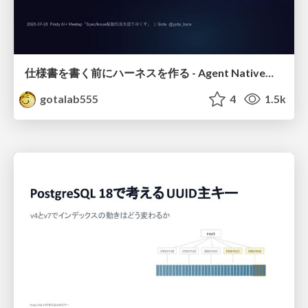
仕様書を書く前にハーネスを作る - Agent Native開発は「探索を速く、判定を固く」
gotalab555
4
1.5k