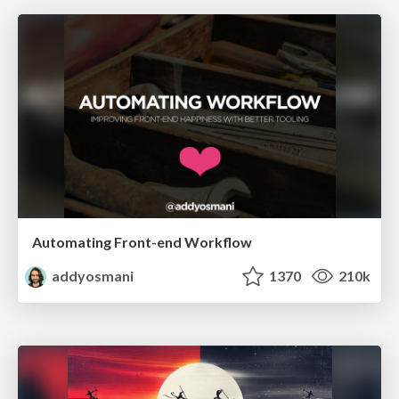
Automating Front-end Workflow
addyosmani
1370
210k