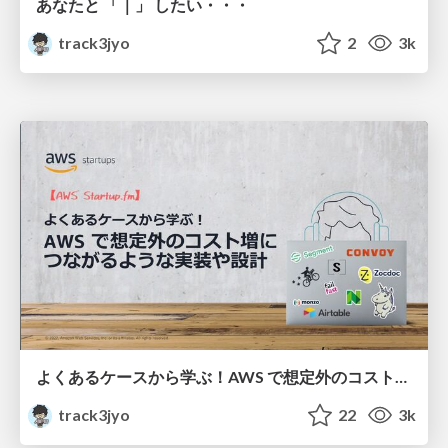
あなたと 「｜」 したい・・・
track3jyo
2
3k
よくあるケースから学ぶ！AWS で想定外のコスト増につながるような実装や設計
track3jyo
22
3k