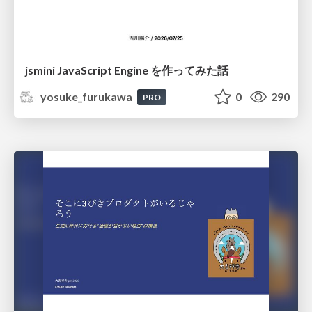
jsmini JavaScript Engine を作ってみた話
yosuke_furukawa
0
290
PRO