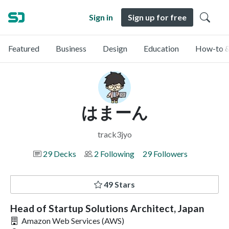
Sign in
Sign up for free
Featured
Business
Design
Education
How-to &
はまーん
track3jyo
29 Decks
2 Following
29 Followers
49 Stars
Head of Startup Solutions Architect, Japan
Amazon Web Services (AWS)