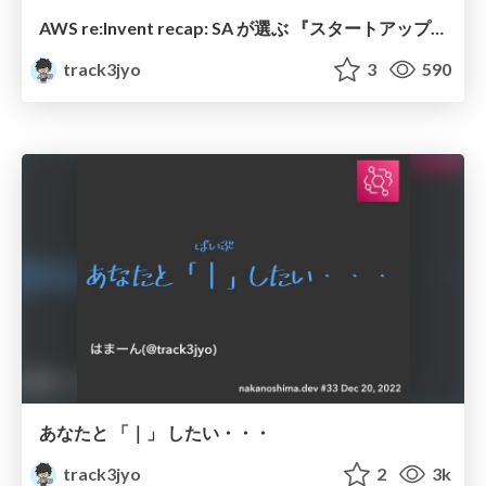
AWS re:Invent recap: SA が選ぶ 『スタートアップに嬉しい新サービス・新機能』 #AWSStartupfm
track3jyo
3
590
あなたと 「｜」 したい・・・
track3jyo
2
3k