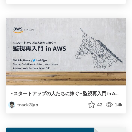
~スタートアップの人たちに捧ぐ~ 監視再入門 in AWS
track3jyo
42
14k