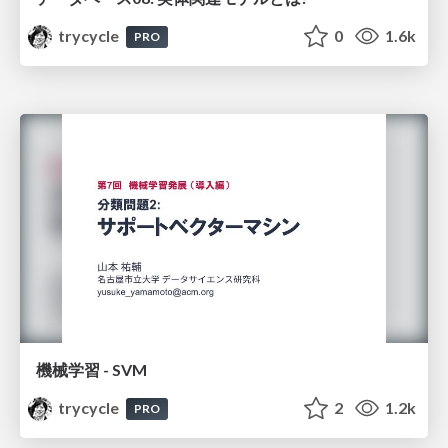
trycycle
0
1.6k
PRO
機械学習 - SVM
trycycle
2
1.2k
PRO