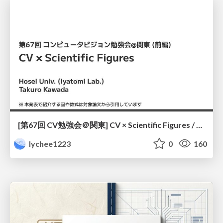
[第67回 CV勉強会＠関東] CV × Scientific Figures / kantoCV 67th CVPR 2026
lychee1223
0
160