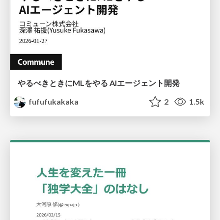
やるべきときにMLをやる AIエージェント開発
fufufukakaka
2
1.5k