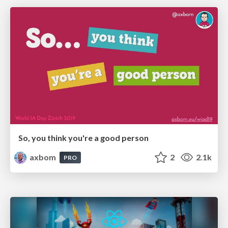
So, you think you're a good person
axbom
2
2.1k
PRO