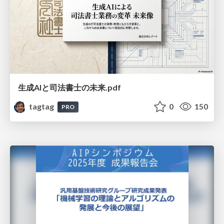
生成AIと司法書士の未来.pdf
tagtag
0
150
PRO