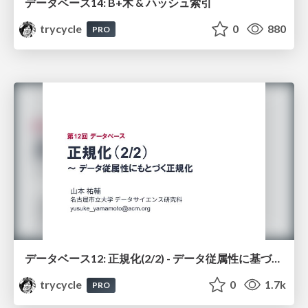
データベース14: B+木 & ハッシュ索引
trycycle
0
880
PRO
データベース12: 正規化(2/2) - データ従属性に基づく正規化
trycycle
0
1.7k
PRO