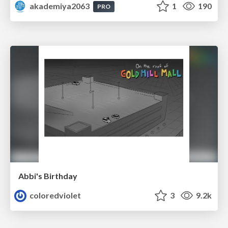
akademiya2063
1
190
PRO
Abbi's Birthday
coloredviolet
3
9.2k