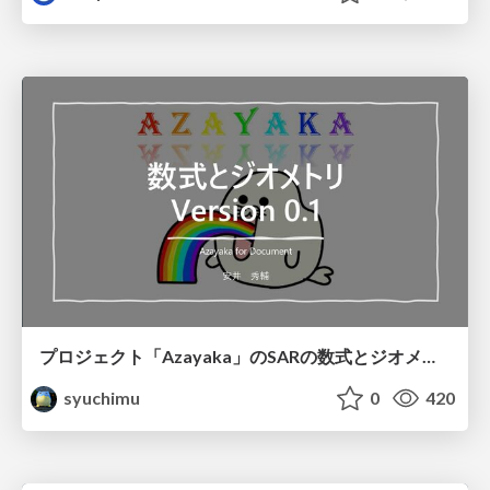
プロジェクト「Azayaka」のSARの数式とジオメトリ
syuchimu
0
420