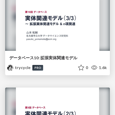
データベース10: 拡張実体関連モデル
trycycle
0
1.6k
PRO