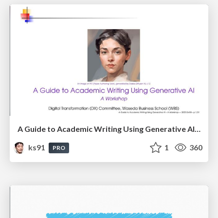
A Guide to Academic Writing Using Generative AI - A Workshop
ks91
1
360
PRO