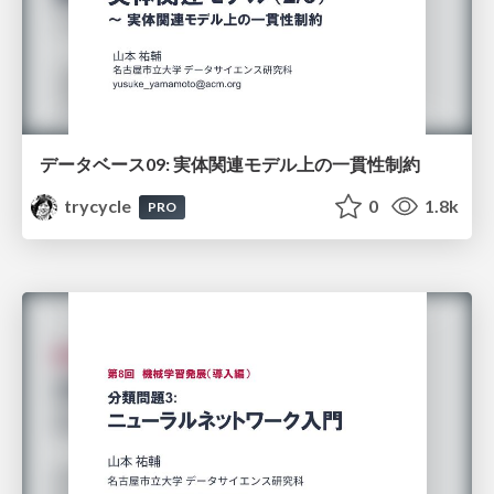
データベース09: 実体関連モデル上の一貫性制約
trycycle
0
1.8k
PRO