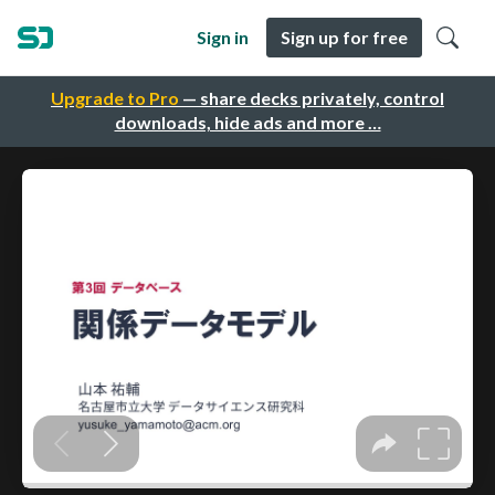
Sign in
Sign up for free
Upgrade to Pro
— share decks privately, control
downloads, hide ads and more …