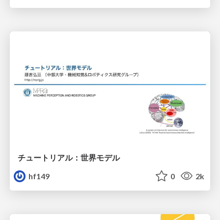
チュートリアル：世界モデル
hf149
0
2k