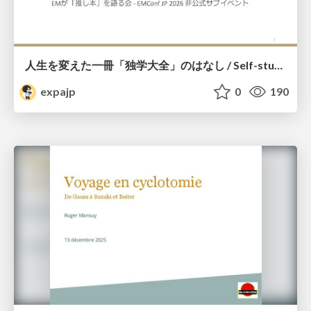
人生を変えた一冊「独学大全」のはなし / Self-study ENCYCLOPEDIA: The Book Which Change My Life #独学大全 #EM推し本
expajp
0
190