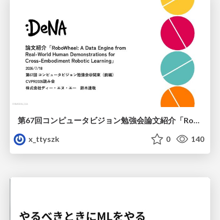
第67回コンピュータビジョン勉強会論文紹介「RoboWheel: A Data Engine from Real-World Human Demonstrations for Cross-Embodiment Robotic Learning」
x_ttyszk
0
140