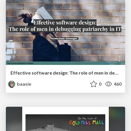
Effective software design: The role of men in debugging patriarchy in IT @ Voxxed Days AMS
baasie
0
460