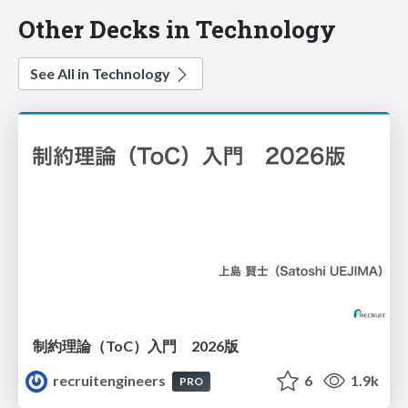
Other Decks in Technology
See All in Technology
制約理論（ToC）入門 2026版
recruitengineers
6
1.9k
PRO