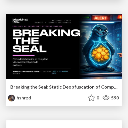
Breaking the Seal: Static Deobfuscation of Compiled V8 JavaScript Bytecode Malware
hshrzd
0
590