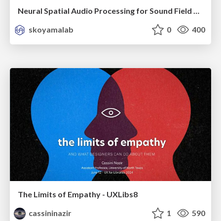
Neural Spatial Audio Processing for Sound Field Analysis and Control
skoyamalab
0
400
The Limits of Empathy - UXLibs8
cassininazir
1
590