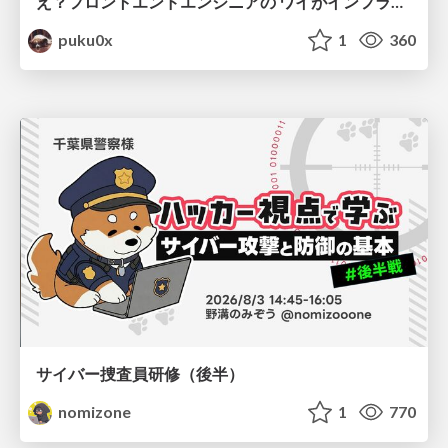
え？フロントエンドエンジニアの ワイがインフラも！？
puku0x
1
360
サイバー捜査員研修（後半）
nomizone
1
770