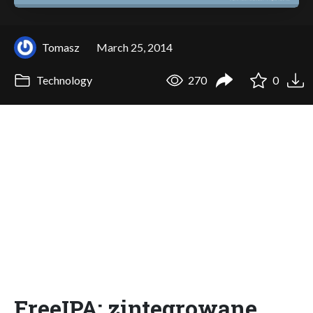
Tomasz
March 25, 2014
Technology
270
0
FreeIPA: zintegrowane