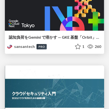
認知負荷をGemini で溶かす — GKE 基盤「Orbit」における AI エージェントの実践
sansantech
1
260
PRO