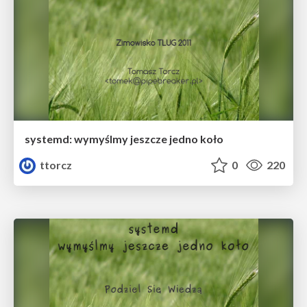
systemd: wymyślmy jeszcze jedno koło
ttorcz
0
220