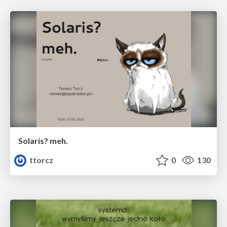
Solaris? meh.
ttorcz
0
130