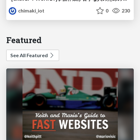
chimaki_iot
0
230
Featured
See All Featured