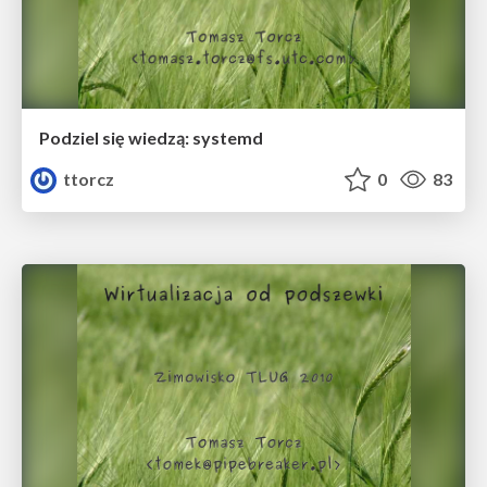
Podziel się wiedzą: systemd
ttorcz
0
83