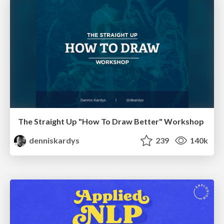
The Straight Up "How To Draw Better" Workshop
denniskardys
239
140k