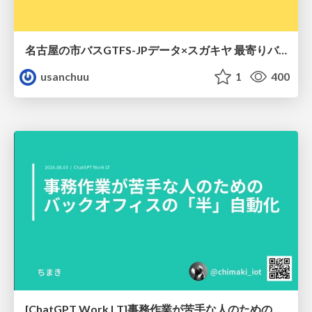
名古屋の市バスGTFS-JPデータ×スガキヤ 最寄りバス停検索をAmazon ElastiCache Serverless for Valkeyで最適化する
usanchuu
1
400
[ChatGPT Work LT]事務作業が苦手な人のための バックオフィスの「半」自動化