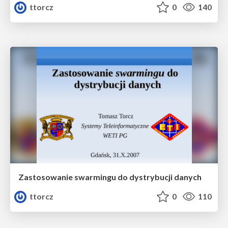
ttorcz
0
140
Zastosowanie swarmingu do dystrybucji danych
ttorcz
0
110