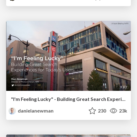
"I'm Feeling Lucky" - Building Great Search Experiences for Today's Users (#IAC19)
danielanewman
230
23k