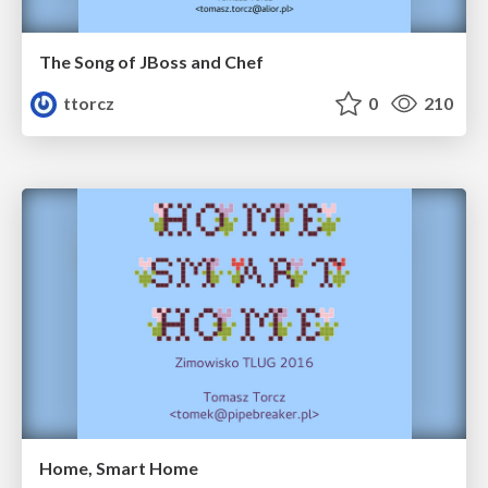
The Song of JBoss and Chef
ttorcz
0
210
Home, Smart Home