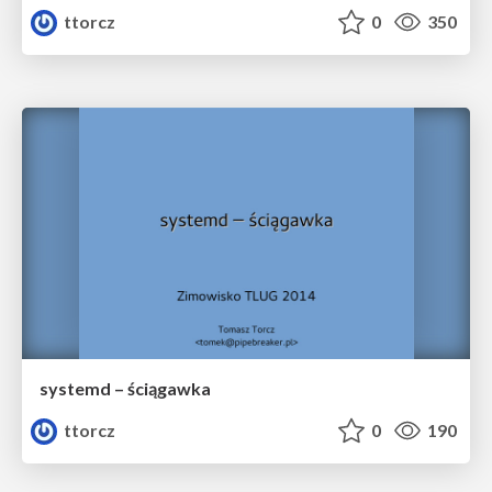
ttorcz
0
350
systemd – ściągawka
ttorcz
0
190