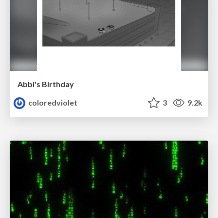
Abbi's Birthday
coloredviolet
3
9.2k