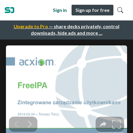
Sign in
Sign up for free
Upgrade to Pro
— share decks privately, control
downloads, hide ads and more …