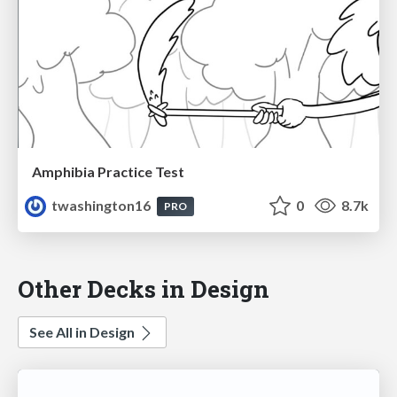
Amphibia Practice Test
twashington16
0
8.7k
PRO
Other Decks in Design
See All in Design