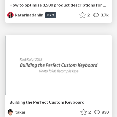
How to optimise 3,500 product descriptions for ecommerce in one day using ChatGPT
katarinadahlin
2
3.7k
PRO
Building the Perfect Custom Keyboard
takai
2
830