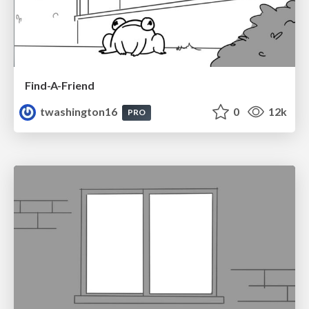
Find-A-Friend
twashington16
0
12k
PRO