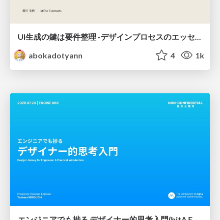
UI生成の鍵は要件整理 -デザインプロセスのエッセンスを プロンプト作成に取り入れよう-
abokadotyann
4
1k
エンジニアでも捗る デザイナー的思考入門(bitA Edit 新ver)