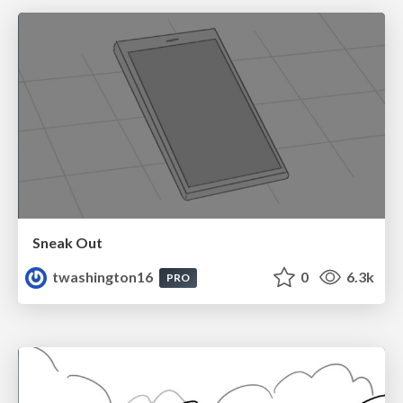
Sneak Out
twashington16
0
6.3k
PRO