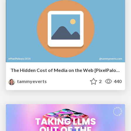
The Hidden Cost of Media on the Web [PixelPalooza 2025]
tammyeverts
2
440