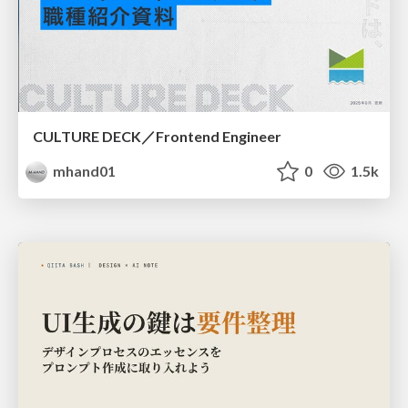
CULTURE DECK／Frontend Engineer
mhand01
0
1.5k