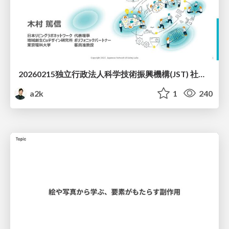
20260215独立行政法人科学技術振興機構(JST) 社会技術研究開発センター(RISTEX)ケアが根づく社会システム _公開シンポジウム
a2k
1
240