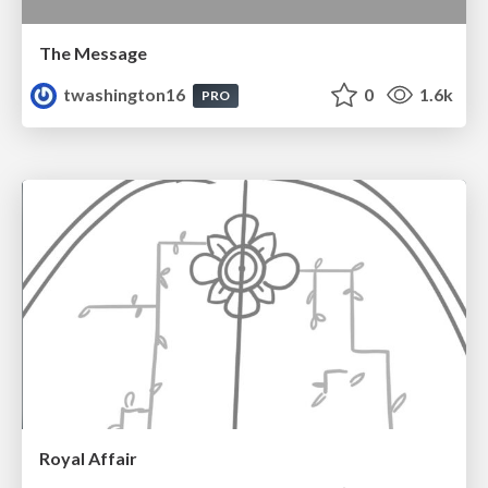
The Message
twashington16
0
1.6k
PRO
Royal Affair