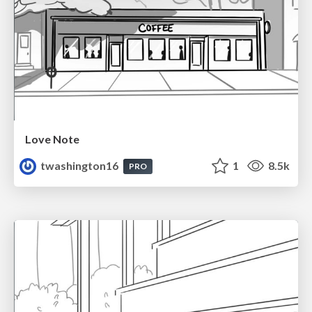
Love Note
twashington16
1
8.5k
PRO