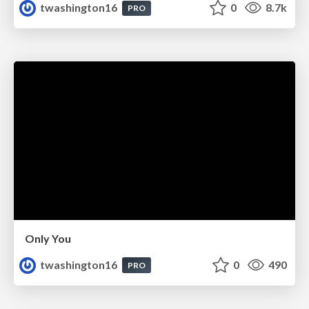
twashington16
0
8.7k
PRO
Only You
twashington16
0
490
PRO