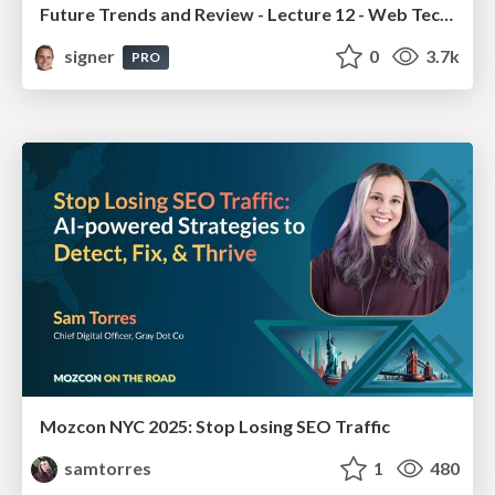
Future Trends and Review - Lecture 12 - Web Technologies (1019888BNR)
signer
0
3.7k
PRO
Mozcon NYC 2025: Stop Losing SEO Traffic
samtorres
1
480