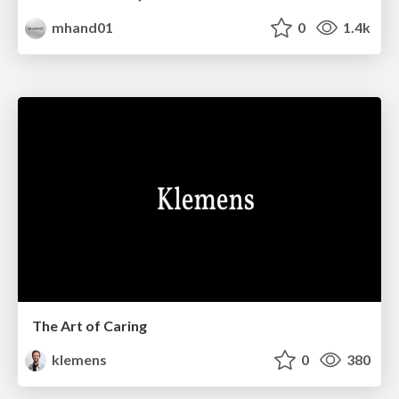
mhand01
0
1.4k
The Art of Caring
klemens
0
380