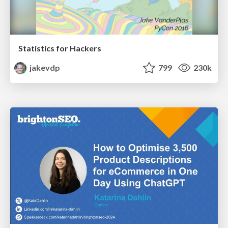
Statistics for Hackers
jakevdp
799
230k