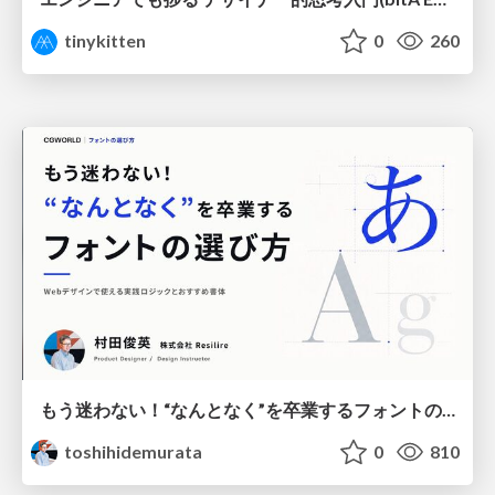
tinykitten
0
260
もう迷わない！“なんとなく”を卒業するフォントの選び方【村田俊英】
toshihidemurata
0
810