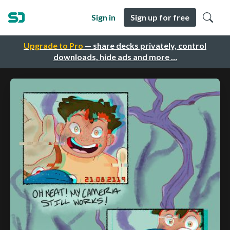
Sign in
Sign up for free
Upgrade to Pro
— share decks privately, control
downloads, hide ads and more …