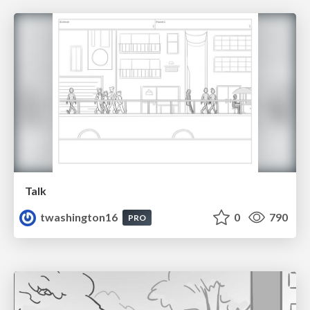
Talk
twashington16
0
790
PRO