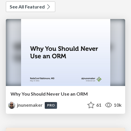
See All Featured
Why You Should Never Use an ORM
jnunemaker
61
10k
PRO