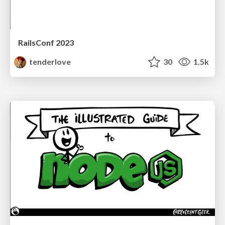
RailsConf 2023
tenderlove
30
1.5k