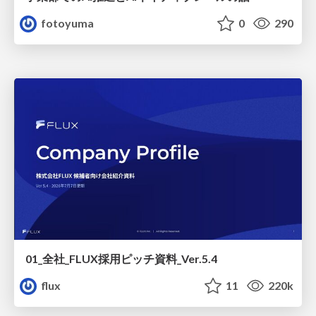
fotoyuma
0
290
01_全社_FLUX採用ピッチ資料_Ver.5.4
flux
11
220k