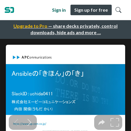
Sign in
Sign up for free
Upgrade to Pro
— share decks privately, control
downloads, hide ads and more …