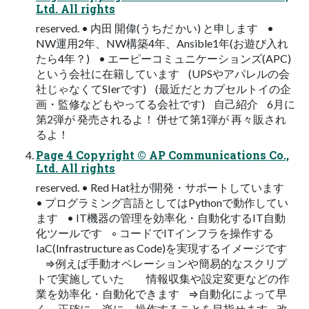
Ltd. All rights
reserved. • 内田 開偉(うちだ かい) と申します •
NW運用2年、NW構築4年、Ansible1年(お遊び入れ
たら4年？) • エーピーコミュニケーションズ(APC)
という会社に在籍しています (UPSやアパレルの会
社じゃなくてSIerです) (最近だとカプセルトイの企
画・監修などもやってる会社です) 自己紹介 6月に
第2弾が 発売されるよ！ 併せて第1弾が 再々販され
るよ！
Page 4 Copyright © AP Communications Co.,
Ltd. All rights
reserved. • Red Hat社が開発・サポートしています
• プログラミング言語としてはPythonで動作してい
ます • IT機器の管理を効率化・自動化するIT自動
化ツールです ◦ コードでITインフラを操作する
IaC(Infrastructure as Code)を実現するイメージです
⇒例えば手動オペレーションや簡易的なスクリプ
トで実施していた 情報収集や設定変更などの作
業を効率化・自動化できます ⇒自動化によって早
く、正確に、楽に、操作することを目指せます 改