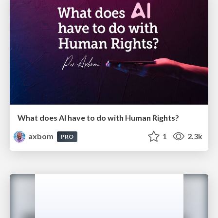
What does AI have to do with Human Rights?
axbom
1
2.3k
PRO