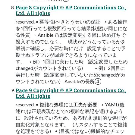
Page 8 Copyright © AP Communications Co.,
Ltd. All rights
reserved. • 冪等性(べきとうせい)の保証 ◦ ある操作
を1回行っても複数回行っても結果(状態)が同じにな
る性質 ◦ Ansibleでは設定変更する際に決め打ちで
投入するのではなく、 現状がどうなっているかを
最初に確認し、必要な時にだけ 設定することで予
期せぬトラブルが回避できるようになっていま
す。 ◦ 例）1回目に実行した時 (設定変更したため
changedがカウントされている) ◦ 例）2回目に
実行した時 (設定変更していないためchangedがカ
ウントされていない) Ansibleの長所④
Page 9 Copyright © AP Communications Co.,
Ltd. All rights
reserved. • 複雑な処理には工夫が必要 ◦ YAML(後
述)では正規表現などでの複雑な表記を避けるよう
に 設計されているため、ある程度 規則的な処理が
自動化対象となります。 (カスタムすることで複雑
な処理もできる) • (目視ではない)機械的なチェッ