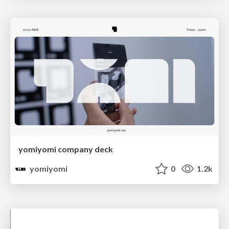
yomiyomi company deck
yomiyomi
0
1.2k