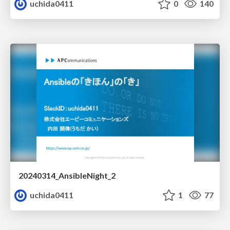
uchida0411
0
140
20240314_AnsibleNight_2
uchida0411
1
77