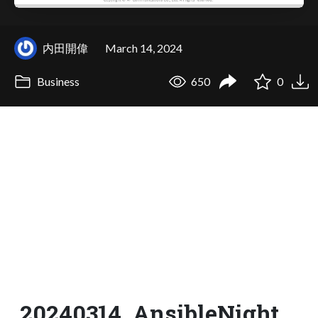
内田開偉
March 14, 2024
Business
650
0
20240314_AnsibleNight_