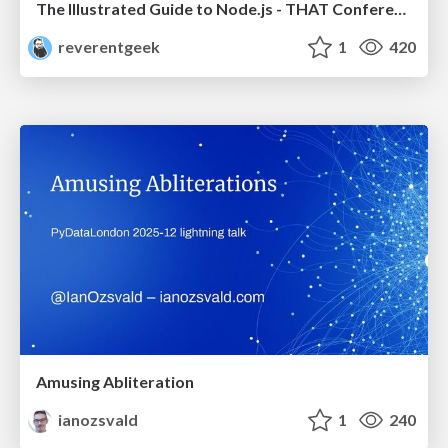
The Illustrated Guide to Node.js - THAT Conference 2024
reverentgeek
1
420
Amusing Abliteration
ianozsvald
1
240