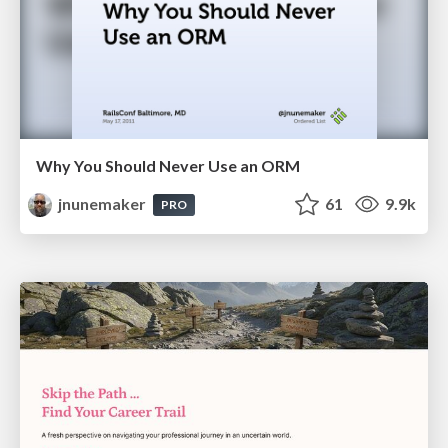
Why You Should Never Use an ORM
jnunemaker
61
9.9k
PRO