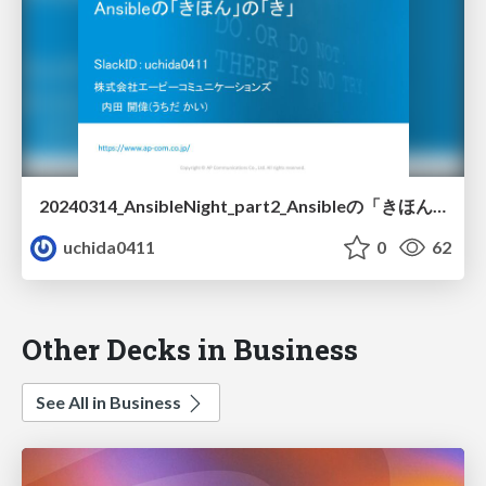
20240314_AnsibleNight_part2_Ansibleの「きほん」の「き」
uchida0411
0
62
Other Decks in Business
See All in Business