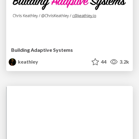
Building Adaptive Systems
keathley
44
3.2k