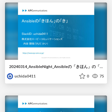
20240314_AnsibleNight_Ansibleの「きほん」の「き」
uchida0411
0
75