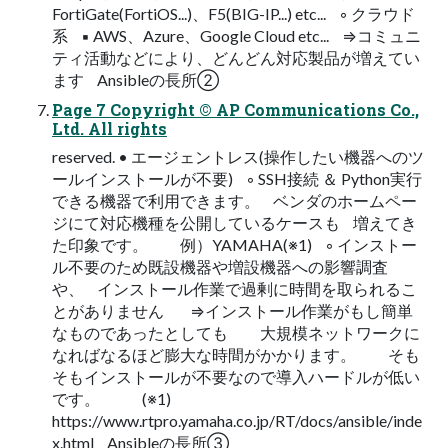
FortiGate(FortiOS...)、F5(BIG-IP...) etc... ◦ クラウド
系 ▪ AWS、Azure、Google Cloud etc... ⇒コミュニ
ティ活動などにより、どんどん対応製品が増えてい
ます Ansibleの長所②
Page 7 Copyright © AP Communications Co.,
Ltd. All rights
reserved. • エージェントレス(操作したい機器へのツ
ールインストールが不要) ◦ SSH接続 ＆ Python実行
できる機器で利用できます。 ベンダのホームペー
ジにて対応機種を公開しているケースも 増えてき
た印象です。 例）YAMAHA(※1) ◦ インストー
ル不要のため既設機器や増設機器への影響調査
や、 インストール作業で過剰に時間を取られるこ
とがありません ⇒インストール作業がもし簡単
なものであったとしても 大規模ネットワークに
なればなるほど膨大な時間がかかります。 そも
そもインストールが不要なので導入ハードルが低い
です。 (※1)
https://www.rtpro.yamaha.co.jp/RT/docs/ansible/inde
x.html Ansibleの長所③