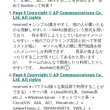
めてAnsibleって何者？
Page 5 Copyright © AP Communications Co.,
Ltd. All rights
reserved. • シンプル(書きやすく、他の人が書いたも
のも理解しやすい) ◦ YAML(後述)という形式を用い
ており、 何を実行しようとしているかがイメージ
しやすい ◦ 他のプログラミング言語と比べて学習
コストが低い ⇒ツール導入の際に専門知識を持
ったメンバーしか利用できず、 普及が進まなか
ったりすることが往々にしてあるかと思います
が、 チームのみんなで開発したり利用したりし
やすいです。 Ansibleの長所①
Page 6 Copyright © AP Communications Co.,
Ltd. All rights
reserved. • パワフル(様々な製品群で利用することが
できる) ◦ サーバ系 ▪ Linux(RHEL系、Debian系
etc...) ▪ Windows Server ◦ ネットワーク系 ▪
Cisco(IOS、ASA、ACI、Meraki etc...) ▪
Juniper(Junos...)、YAMAHA(RTX、SWX...) ▪