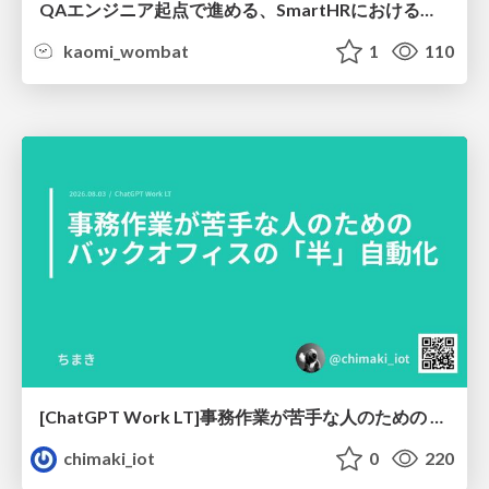
QAエンジニア起点で進める、SmartHRにおける信頼性向上について
kaomi_wombat
1
110
[ChatGPT Work LT]事務作業が苦手な人のための バックオフィスの「半」自動化
chimaki_iot
0
220