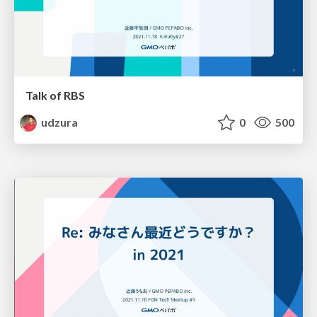
Talk of RBS
udzura
0
500