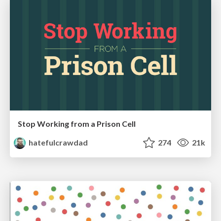
Stop Working from a Prison Cell
hatefulcrawdad
274
21k