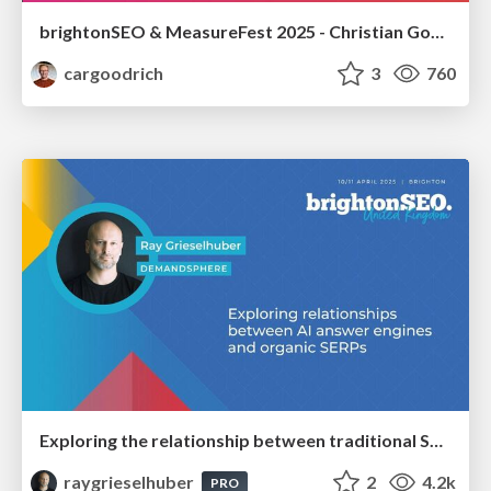
brightonSEO & MeasureFest 2025 - Christian Goodrich - Winning strategies for Black Friday CRO & PPC
cargoodrich
3
760
Exploring the relationship between traditional SERPs and Gen AI search
raygrieselhuber
2
4.2k
PRO