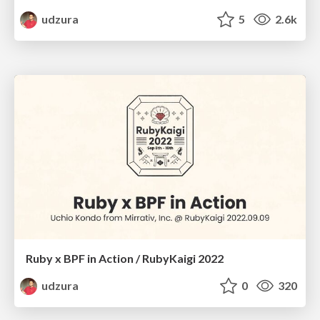
udzura
5
2.6k
Ruby x BPF in Action / RubyKaigi 2022
udzura
0
320