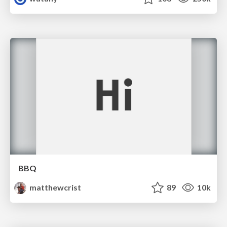
BBQ
matthewcrist
89
10k