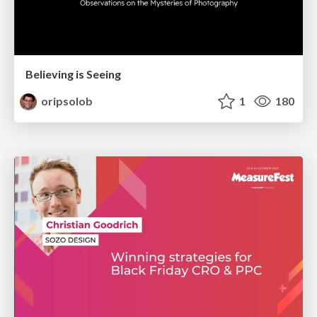
Believing is Seeing
oripsolob
1
180