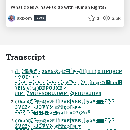
What does AI have to do with Human Rights?
axbom
1
2.3k
PRO
Transcript
d৺ࡈڮʹ$-6#26"5530͕͋ͬͨ࣌୅ʹدͤͯd ۙ౻͏͓ͪ(.01FQBCP
*OD
ୈճίϯςφܕԾ૝Խͷ৘
ใަ׵ձˏେࡕ )BDPOJXB 
5IF"MUFSOBUJWF$POUBJOFS
(.0ϖύϘٕज़ج൫νʔϜ ۙ౻͏͓ͪ!VE[VSB ڵຯͷ͋Δ෼໺
3VCZ -JOVY ಛʹίϯςφٕज़
೥୆ޙ൒ͷ೔ຊͷΠϯσΟʔζϩοΫ
(.0ϖύϘٕज़ج൫νʔϜ ۙ౻͏͓ͪ!VE[VSB ڵຯͷ͋Δ෼໺
3VCZ -JOVY ಛʹίϯςφٕज़