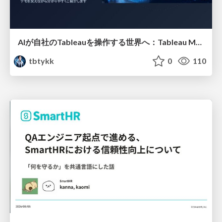
AIが自社のTableauを操作する世界へ：Tableau MCP超入門
tbtykk
0
110