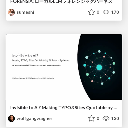
FORENSIA: ローカルLLMフォレンジックハーネス
sumeshi
0
170
Invisible to AI? Making TYPO3 Sites Quotable by AI Search Systems
wolfgangwagner
0
130