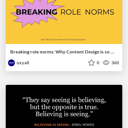
Breaking role norms: Why Content Design is so much more than writing copy - Taylor Woolridge
uxyall
0
360