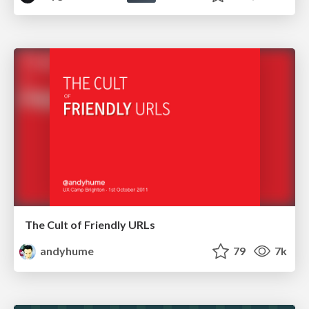
The Cult of Friendly URLs
andyhume
79
7k