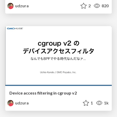
udzura
2
820
Device access filtering in cgroup v2
udzura
1
1k