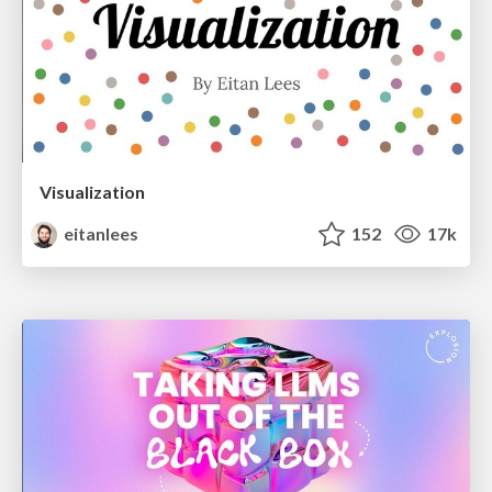
Visualization
eitanlees
152
17k