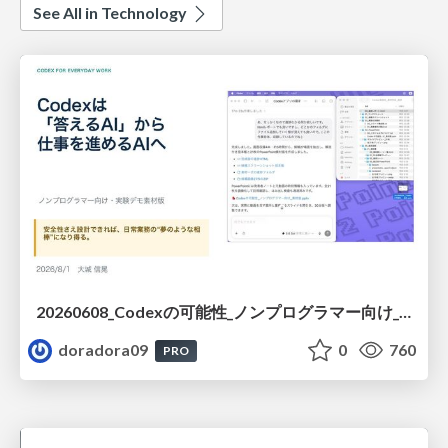
See All in Technology
20260608_Codexの可能性_ノンプログラマー向け_大城追記
doradora09
0
760
PRO