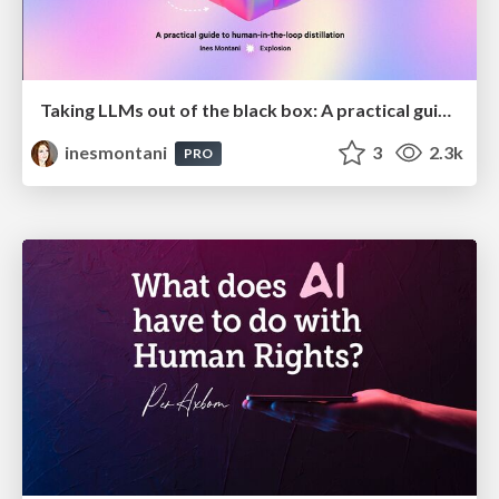
Taking LLMs out of the black box: A practical guide to human-in-the-loop distillation
inesmontani
3
2.3k
PRO