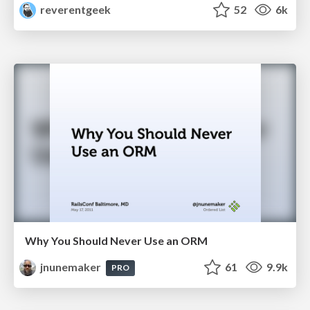
reverentgeek
52
6k
Why You Should Never Use an ORM
jnunemaker
61
9.9k
PRO