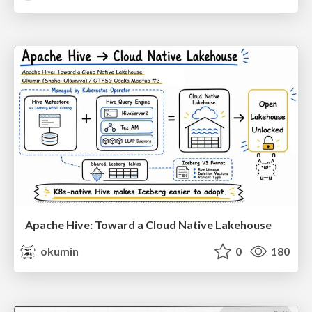
Apache Hive: Toward a Cloud Native Lakehouse
okumin
0
180