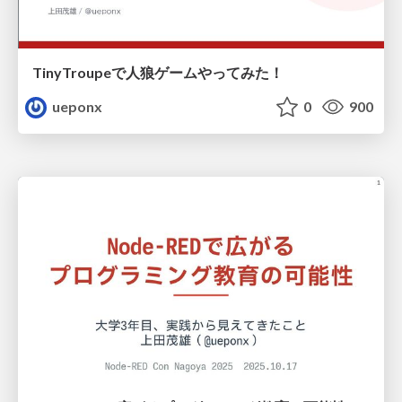
TinyTroupeで人狼ゲームやってみた！
ueponx
0
900