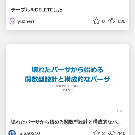
テーブルをDELETEした
yuzneri
0
130
壊れたパーサから始める関数型設計と構成的なパーサ #fp_matsuri
raiga0310
2
440