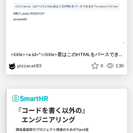
<title><a id="</title>君はこのHTMLをパースできるか"></a></title> #雑LT_study
pizzacat83
0
130