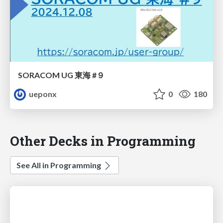
SORACOM UG 東海 #９
ueponx
0
180
Other Decks in Programming
See All in Programming