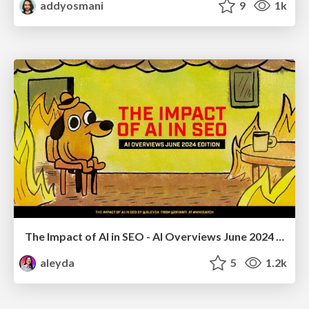
addyosmani
9
1k
The Impact of AI in SEO - AI Overviews June 2024 Edition
aleyda
5
1.2k