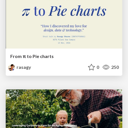
From π to Pie charts
rasagy
0
250