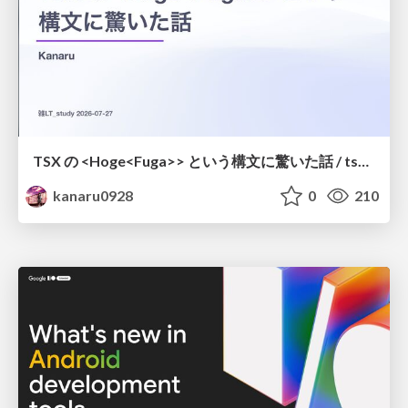
TSX の <Hoge<Fuga>> という構文に驚いた話 / tsx-type-argument-syntax
kanaru0928
0
210