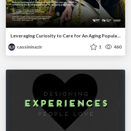
Leveraging Curiosity to Care for An Aging Population
cassininazir
1
460