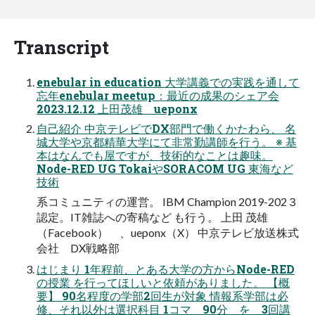
Transcript
enebular in education 大学講義での実践を通して
忘年enebular meetup：最近の成果のシェア会
2023.12.12 上田茂雄 ueponx
自己紹介 中京テレビでDX部門で働くかたわら、 名
城大学や京都精華大学にて非常勤講師を行う。 ※ 基
本はなんでも屋ですが、技術的なことは趣味。
Node-RED UG TokaiやSORACOM UG 東海など
技術
系コミュニティの運営。 IBM Champion 2019-202３
認定。IT雑誌への寄稿など も行う。 上田 茂雄
（Facebook） 、ueponx（X） 中京テレビ放送株式
会社 DX戦略部
はじまり 1年程前、とある大学の方からNode-RED
の授業 を行ってほしいと依頼がありました。 【概
要】 90名程度の学部2回生が対象 情報系学部は必
修、それ以外は選択科目 1コマ 90分 を 3回講