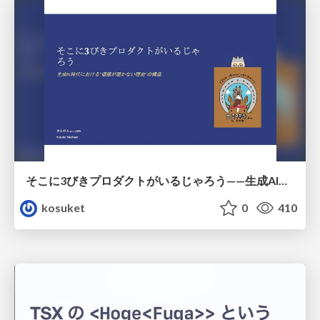
そこに3びきプロダクトがいるじゃろう——生成AI時代における“価値が届かない理由”の構造
kosuket
0
410